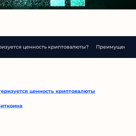
еризуется ценность криптовалюты?
Преимущества 
ктеризуется ценность криптовалюты
Биткоина