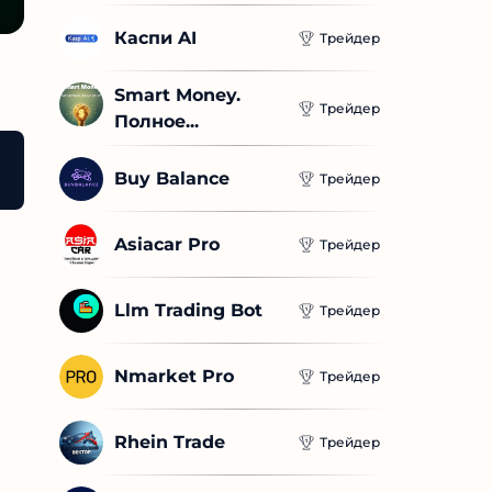
Каспи AI
Трейдер
Smart Money. 
Трейдер
Полное...
ограниченной эмиссии Биткоина
Как происходит
Buy Balance
Трейдер
Asiacar Pro
Трейдер
Llm Trading Bot
Трейдер
Nmarket Pro
Трейдер
Rhein Trade
Трейдер