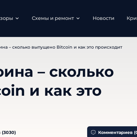
бзоры
Схемы и ремонт
Новости
Кри
на – сколько выпущено Bitcoin и как это происходит
ина – сколько
oin и как это
 (
3030
)
Комментариев (