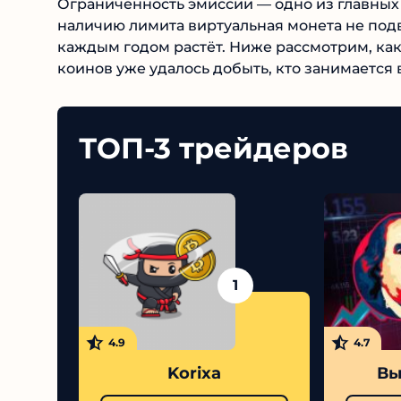
Ограниченность эмиссии — одно из главны
наличию лимита виртуальная монета не подв
каждым годом растёт. Ниже рассмотрим, как
коинов уже удалось добыть, кто занимается
ТОП-3 трейдеров
1
4.9
4.7
Korixa
Вы