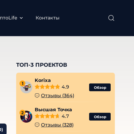
птоLife
Контакты
ТОП-3 ПРОЕКТОВ
Korixa
1
4.9
Обзор
Отзывы (364)
Высшая Точка
2
4.7
Обзор
Отзывы (328)
0)