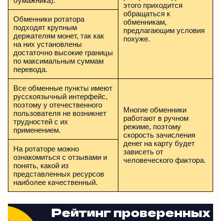
бумажника).
этого приходится
обращаться к
Обменники ротатора
обменникам,
подходят крупным
предлагающим условия
держателям монет, так как
похуже.
на них установлены
достаточно высокие границы
по максимальным суммам
перевода.
Все обменные пункты имеют
русскоязычный интерфейс,
поэтому у отечественного
Многие обменники
пользователя не возникнет
работают в ручном
трудностей с их
режиме, поэтому
применением.
скорость зачисления
денег на карту будет
На ротаторе можно
зависеть от
ознакомиться с отзывами и
человеческого фактора.
понять, какой из
представленных ресурсов
наиболее качественный.
Рейтинг проверенных