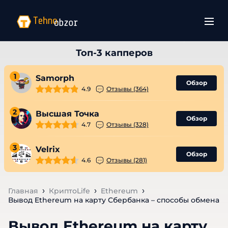
1
Samorph
Обзор
4.9
Отзывы (364)
2
Высшая Точка
Обзор
4.7
Отзывы (328)
3
Velrix
Обзор
4.6
Отзывы (281)
Главная
КриптоLife
Ethereum
Вывод Ethereum на карту Сбербанка – способы обмена
Вывод Ethereum на карту