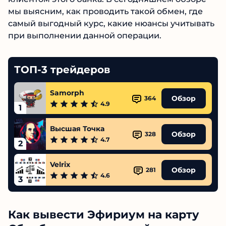
мы выясним, как проводить такой обмен, где
самый выгодный курс, какие нюансы учитывать
при выполнении данной операции.
ТОП-3 трейдеров
Samorph
Обзор
364
4.9
1
Высшая Точка
Обзор
328
4.7
2
Velrix
Обзор
281
4.6
3
Как вывести Эфириум на карту