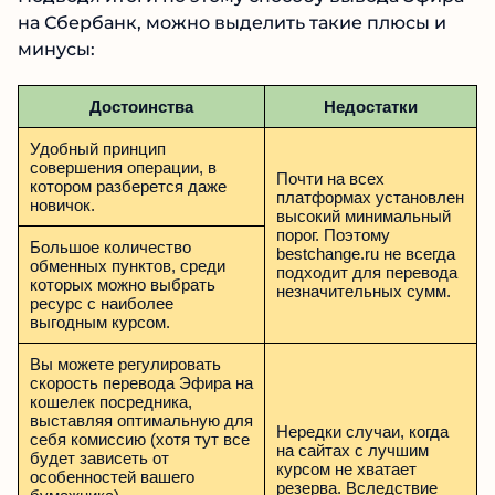
на Сбербанк, можно выделить такие плюсы и
минусы:
Достоинства
Недостатки
Удобный принцип
совершения операции, в
Почти на всех
котором разберется даже
платформах установлен
новичок.
высокий минимальный
порог. Поэтому
Большое количество
bestchange.ru не всегда
обменных пунктов, среди
подходит для перевода
которых можно выбрать
незначительных сумм.
ресурс с наиболее
выгодным курсом.
Вы можете регулировать
скорость перевода Эфира на
кошелек посредника,
выставляя оптимальную для
Нередки случаи, когда
себя комиссию (хотя тут все
на сайтах с лучшим
будет зависеть от
курсом не хватает
особенностей вашего
резерва. Вследствие