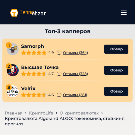
1
Samorph
Обзор
4.9
Отзывы (364)
2
Высшая Точка
Обзор
4.7
Отзывы (328)
3
Velrix
Обзор
4.6
Отзывы (281)
Главная
КриптоLife
О криптовалютах
Криптовалюта Algorand ALGO: токеномика, стейкинг,
прогноз