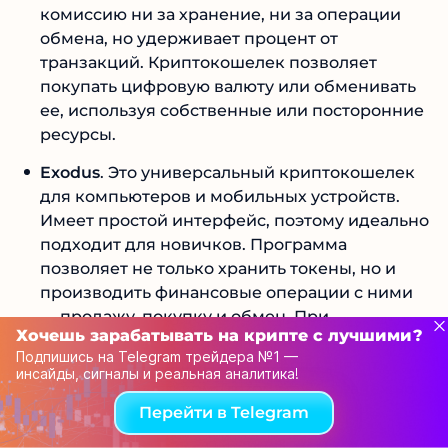
комиссию ни за хранение, ни за операции
обмена, но удерживает процент от
транзакций. Криптокошелек позволяет
покупать цифровую валюту или обменивать
ее, используя собственные или посторонние
ресурсы.
Exodus
. Это универсальный криптокошелек
для компьютеров и мобильных устройств.
Имеет простой интерфейс, поэтому идеально
подходит для новичков. Программа
позволяет не только хранить токены, но и
производить финансовые операции с ними
— продажу, покупку и обмен. При
Хочешь зарабатывать на крипте с лучшими?
пользовании кошельком платить придется
Подпишись на Telegram трейдера №1 —
только за операции в сетях. Если связать
инсайды, сигналы и реальная аналитика!
Exodus с кошельком Trezor, можно надежно
защитить крупные запасы токенов.
Перейти в Telegram