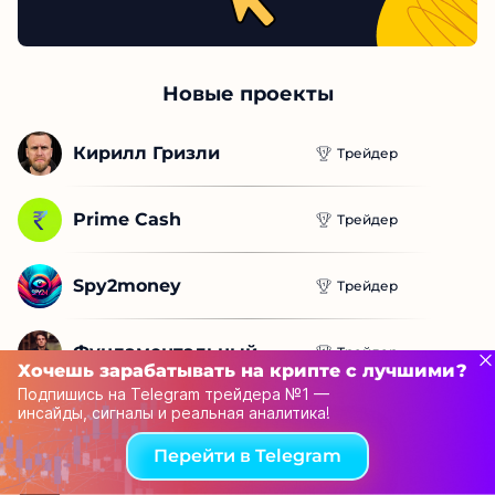
Новые проекты
Кирилл Гризли
Трейдер
Prime Cash
Трейдер
Spy2money
Трейдер
Фундаментальный...
Трейдер
Хочешь зарабатывать на крипте с лучшими?
Подпишись на Telegram трейдера №1 —
инсайды, сигналы и реальная аналитика!
Alrosafah
Трейдер
Перейти в Telegram
Cexwex
Трейдер