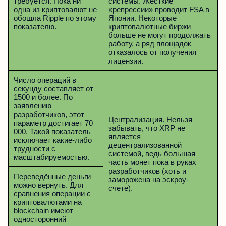
требуется. Пока ни
системы. Жёсткие
одна из криптовалют не
«репрессии» проводит FSA в
обошла Ripple по этому
Японии. Некоторые
показателю.
криптовалютные биржи
больше не могут продолжать
работу, а ряд площадок
отказалось от получения
лицензии.
Число операций в
секунду составляет от
1500 и более. По
заявлению
разработчиков, этот
Централизация. Нельзя
параметр достигает 70
забывать, что XRP не
000. Такой показатель
является
исключает какие-либо
децентрализованной
трудности с
системой, ведь большая
масштабируемостью.
часть монет пока в руках
разработчиков (хоть и
Переведённые деньги
заморожена на эскроу-
можно вернуть. Для
счете).
сравнения операции с
криптовалютами на
blockchain имеют
односторонний