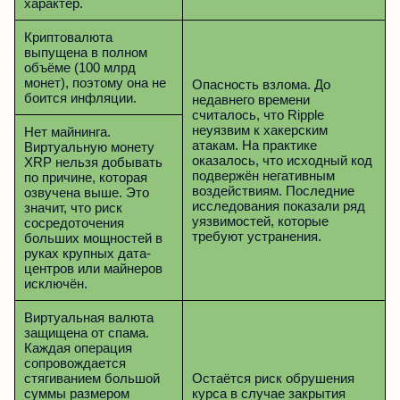
характер.
Криптовалюта
выпущена в полном
объёме (100 млрд
монет), поэтому она не
Опасность взлома. До
боится инфляции.
недавнего времени
считалось, что Ripple
неуязвим к хакерским
Нет майнинга.
атакам. На практике
Виртуальную монету
оказалось, что исходный код
XRP нельзя добывать
подвержён негативным
по причине, которая
воздействиям. Последние
озвучена выше. Это
исследования показали ряд
значит, что риск
уязвимостей, которые
сосредоточения
требуют устранения.
больших мощностей в
руках крупных дата-
центров или майнеров
исключён.
Виртуальная валюта
защищена от спама.
Каждая операция
сопровождается
стягиванием большой
Остаётся риск обрушения
суммы размером
курса в случае закрытия