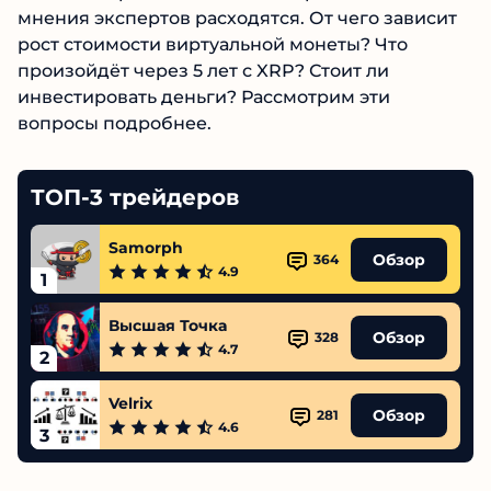
мнения экспертов расходятся. От чего зависит
рост стоимости виртуальной монеты? Что
произойдёт через 5 лет с XRP? Стоит ли
инвестировать деньги? Рассмотрим эти
вопросы подробнее.
ТОП-3 трейдеров
Samorph
Обзор
364
4.9
1
Высшая Точка
Обзор
328
4.7
2
Velrix
Обзор
281
4.6
3