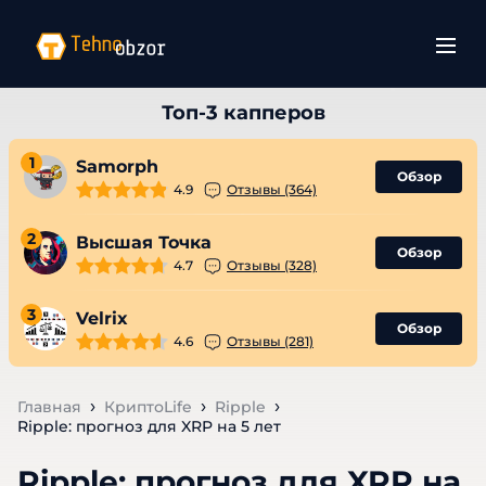
1
Samorph
Обзор
4.9
Отзывы (364)
2
Высшая Точка
Обзор
4.7
Отзывы (328)
3
Velrix
Обзор
4.6
Отзывы (281)
Главная
КриптоLife
Ripple
Ripple: прогноз для XRP на 5 лет
Ripple: прогноз для XRP на