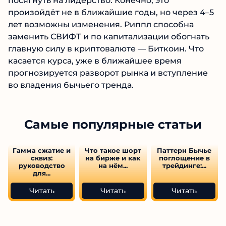
посягнуть на лидерство. Конечно, это
произойдёт не в ближайшие годы, но через 4–5
лет возможны изменения. Риппл способна
заменить СВИФТ и по капитализации обогнать
главную силу в криптовалюте — Биткоин. Что
касается курса, уже в ближайшее время
прогнозируется разворот рынка и вступление
во владения бычьего тренда.
Самые популярные статьи
Гамма сжатие и
Что такое шорт
Паттерн Бычье
сквиз:
на бирже и как
поглощение в
руководство
на нём...
трейдинге:...
для...
Читать
Читать
Читать