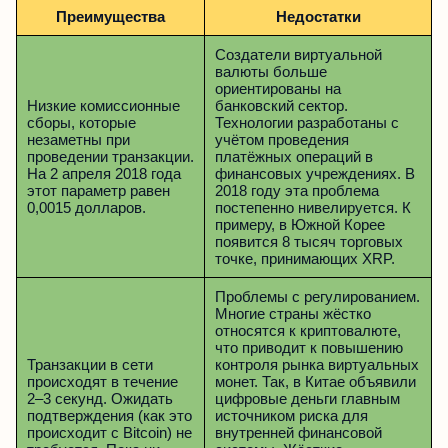
Преимущества
Недостатки
Создатели виртуальной
валюты больше
ориентированы на
Низкие комиссионные
банковский сектор.
сборы, которые
Технологии разработаны с
незаметны при
учётом проведения
проведении транзакции.
платёжных операций в
На 2 апреля 2018 года
финансовых учреждениях. В
этот параметр равен
2018 году эта проблема
0,0015 долларов.
постепенно нивелируется. К
примеру, в Южной Корее
появится 8 тысяч торговых
точке, принимающих XRP.
Проблемы с регулированием.
Многие страны жёстко
относятся к криптовалюте,
что приводит к повышению
Транзакции в сети
контроля рынка виртуальных
происходят в течение
монет. Так, в Китае объявили
2–3 секунд. Ожидать
цифровые деньги главным
подтверждения (как это
источником риска для
происходит с Bitcoin) не
внутренней финансовой