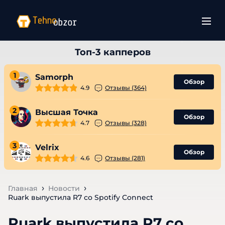
1
Samorph
Обзор
4.9
Отзывы (364)
2
Высшая Точка
Обзор
4.7
Отзывы (328)
3
Velrix
Обзор
4.6
Отзывы (281)
Главная
Новости
Ruark выпустила R7 со Spotify Connect
Ruark выпустила R7 со