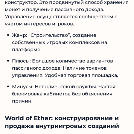
конструктор. Это продвинутый способ хранения
монет и получения пассивного дохода.
Управление осуществляется сообществом с
учетом интересов игроков.
Жанр: “Строительство”, создание
собственных игровых комплексов на
платформе.
Плюсы: Большое количество вариантов
пассивного дохода. Наличие токенов
управления. Удобная торговая площадка.
Минусы: Нет клиентской службы. Частая
блокировка кабинетов без объяснения
причин.
World of Ether: конструирование и
продажа внутриигровых созданий