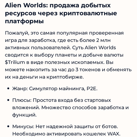
Alien Worlds: продажа добытых
ресурсов через криптовалютные
платформы
Пожалуй, это самая популярная проверенная
игра для заработка, где есть более 2 млн
активных пользователей. Суть Alien Worlds
сводится к выбору планеты и добыче валюты
$Trilium в виде полезных ископаемых. Вы
можете накопить за час до 3 токенов и обменять
их на деньги на криптобирже.
Жанр: Симулятор майнинга, P2E.
Плюсы: Простота входа без стартовых
вложений. Множество способов заработка и
функций.
Минусы: Нет надежной защиты от ботов.
Необходимо активировать кошелек WAX.