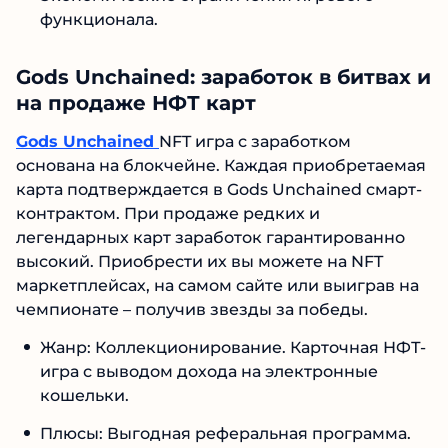
функционала.
Gods Unchained: заработок в битвах и
на продаже НФТ карт
Gods Unchained
NFT игра с заработком
основана на блокчейне. Каждая приобретаемая
карта подтверждается в Gods Unchained смарт-
контрактом. При продаже редких и
легендарных карт заработок гарантированно
высокий. Приобрести их вы можете на NFT
маркетплейсах, на самом сайте или выиграв на
чемпионате – получив звезды за победы.
Жанр: Коллекционирование. Карточная НФТ-
игра с выводом дохода на электронные
кошельки.
Плюсы: Выгодная реферальная программа.