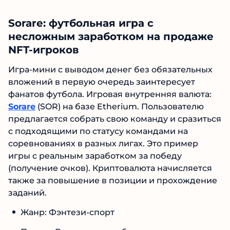
Sorare: футбольная игра с
несложным заработком на продаже
NFT-игроков
Игра-мини с выводом денег без обязательных
вложений в первую очередь заинтересует
фанатов футбола. Игровая внутренняя валюта:
Sorare
(SOR) на базе Etherium. Пользователю
предлагается собрать свою команду и сразиться
с подходящими по статусу командами на
соревнованиях в разных лигах. Это пример
игры с реальным заработком за победу
(получение очков). Криптовалюта начисляется
также за повышение в позиции и прохождение
заданий.
Жанр: Фэнтези-спорт