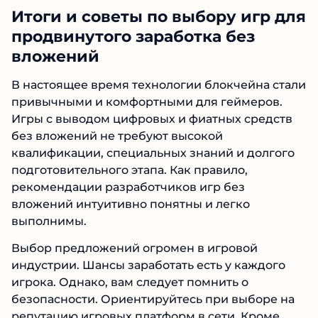
Итоги и советы по выбору игр для
продвинутого заработка без
вложений
В настоящее время технологии блокчейна стали
привычными и комфортными для геймеров.
Игры с выводом цифровых и фиатных средств
без вложений не требуют высокой
квалификации, специальных знаний и долгого
подготовительного этапа. Как правило,
рекомендации разработчиков игр без
вложений интуитивно понятны и легко
выполнимы.
Выбор предложений огромен в игровой
индустрии. Шансы заработать есть у каждого
игрока. Однако, вам следует помнить о
безопасности. Ориентируйтесь при выборе на
репутацию игровых платформ в сети. Кроме