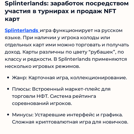
Splinterlands: заработок посредством
участия в турнирах и продаж NFT
карт
Splinterlands
игра функционирует на русском
языке. При наличии у игрока колоды или
отдельных карт ими можно торговать и получать
доход. Карты различны по цвету “рубашек”, по
классу и редкости. В Splinterlands применяются
несколько игровых режимов.
Жанр: Карточная игра, коллекционирование.
Плюсы: Встроенный маркет-плейс для
торговли НФТ. Система рейтинга
соревнований игроков.
Минусы: Устаревшие интерфейс и графика.
Сложная криптовалютная игра для новичков.