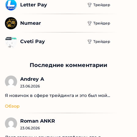
Letter Pay
Трейдер
Numear
Трейдер
Cveti Pay
Трейдер
Последние комментарии
Andrey A
23.06.2026
Я новичок в сфере трейдинга и это был мой...
Обзор
Roman ANKR
23.06.2026