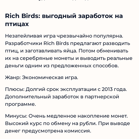
Rich Birds: выгодный заработок на
птицах
Незатейливая игра чрезвычайно популярна.
Разработчики Rich Birds предлагают разводить
птиц, и заготавливать яйца. Потом обменивать
их на серебряные монеты и выводить реальные
деньги одним из предложенных способов.
Жанр: Экономическая игра.
Плюсы: Долгий срок эксплуатации с 2013 года.
Дополнительный заработок в партнерской
программе.
Минусы: Очень медленное накопление монет.
Высокий курс по обмену на рубли. При выводе
денег предусмотрена комиссия.