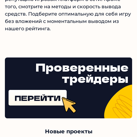
того, смотрите на методы и скорость вывода
средств. Подберите оптимальную для себя игру
без вложений с моментальным выводом из
нашего рейтинга.
Проверенные
трейдеры
ПЕРЕЙТИ
Новые проекты