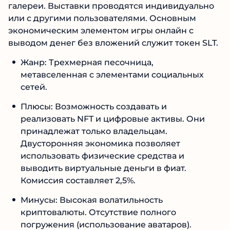
галереи. Выставки проводятся индивидуально
или с другими пользователями. Основным
экономическим элементом игры онлайн с
выводом денег без вложений служит токен SLT.
Жанр: Трехмерная песочница,
метавселенная с элементами социальных
сетей.
Плюсы: Возможность создавать и
реализовать NFT и цифровые активы. Они
принадлежат только владельцам.
Двусторонняя экономика позволяет
использовать физические средства и
выводить виртуальные деньги в фиат.
Комиссия составляет 2,5%.
Минусы: Высокая волатильность
криптовалюты. Отсутствие полного
погружения (использование аватаров).