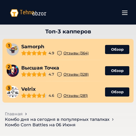
1
Samorph
Обзор
4.9
Отзывы (364)
2
Высшая Точка
Обзор
4.7
Отзывы (328)
3
Velrix
Обзор
4.6
Отзывы (281)
Главная
Комбо дня на сегодня в популярных тапалках
Комбо Corn Battles на 06 Июня