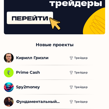
трейдеры
ПЕРЕЙТИ
Новые проекты
Кирилл Гризли
Трейдер
Prime Cash
Трейдер
Spy2money
Трейдер
Фундаментальный...
Трейдер