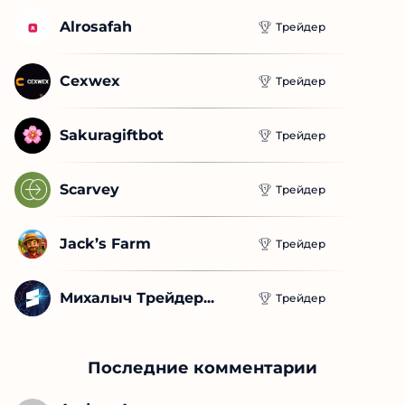
Alrosafah
Трейдер
Cexwex
Трейдер
Sakuragiftbot
Трейдер
Scarvey
Трейдер
Jack’s Farm
Трейдер
Михалыч Трейдер...
Трейдер
Последние комментарии