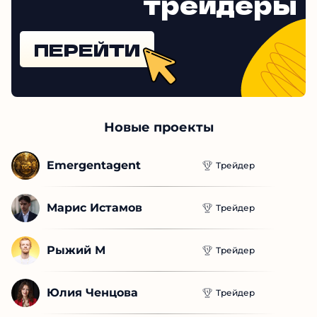
трейдеры
ПЕРЕЙТИ
Новые проекты
Emergentagent
Трейдер
Марис Истамов
Трейдер
Рыжий М
Трейдер
Юлия Ченцова
Трейдер