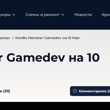
бзоры
Схемы и ремонт
Новости
Кри
алках
Комбо Hamster Gamedev на 10 Мая
 Gamedev на 10
в (
311
)
Комментариев (