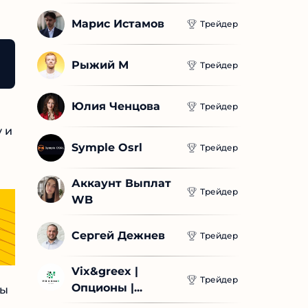
Марис Истамов
Трейдер
Рыжий М
Трейдер
Юлия Ченцова
Трейдер
 и
Symple Osrl
Трейдер
Аккаунт Выплат 
Трейдер
WB
Сергей Дежнев
Трейдер
Vix&greex | 
Трейдер
Опционы |...
бы