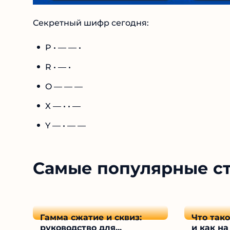
Секретный шифр сегодня:
P • — — •
R • — •
O — — —
X — • • —
Y — • — —
Самые популярные с
Гамма сжатие и сквиз:
Что так
руководство для...
и как на 