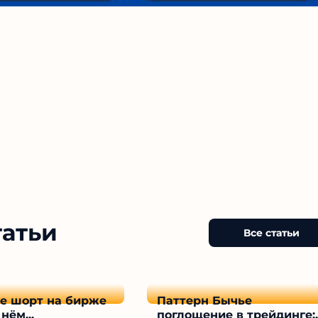
татьи
Все статьи
ое шорт на бирже
Паттерн Бычье
нём...
поглощение в трейдинге:..