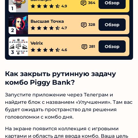
Обзор
364
4.9
1
Высшая Точка
Обзор
328
4.7
2
Velrix
Обзор
281
4.6
3
Как закрыть рутинную задачу
комбо Piggy Bank?
Запустите приложение через Телеграм и
найдите блок с названием «Улучшения». Там вас
будет ожидать пространство для решения
головоломки с комбо дня.
На экране появится коллекция с игровыми
картами и область для ввода комбо. Ваша цель