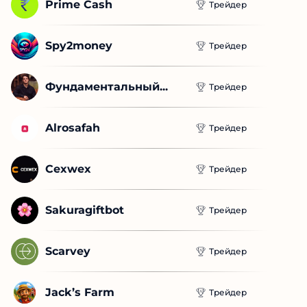
Prime Cash
Трейдер
Spy2money
Трейдер
Фундаментальный...
Трейдер
Alrosafah
Трейдер
Cexwex
Трейдер
Sakuragiftbot
Трейдер
Scarvey
Трейдер
Jack’s Farm
Трейдер