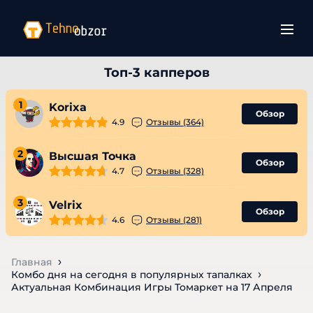
1
Korixa
Обзор
4.9
Отзывы (364)
2
Высшая Точка
Обзор
4.7
Отзывы (328)
3
Velrix
Обзор
4.6
Отзывы (281)
Главная
Комбо дня на сегодня в популярных тапалках
Актуальная Комбинация Игры Томаркет на 17 Апреля