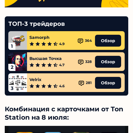
ТОП-3 трейдеров
Samorph
Обзор
364
4.9
1
Высшая Точка
Обзор
328
4.7
2
Velrix
Обзор
281
4.6
3
Комбинация с карточками от Ton
Station на 8 июля: