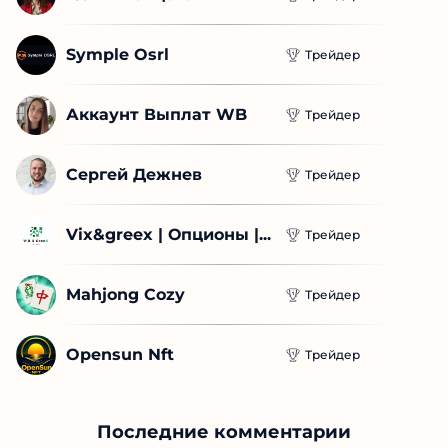
Symple Osrl
Трейдер
Аккаунт Выплат WB
Трейдер
Сергей Дежнев
Трейдер
Vix&greex | Опционы |...
Трейдер
Mahjong Cozy
Трейдер
Opensun Nft
Трейдер
Последние комментарии