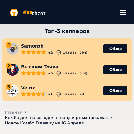
1
Samorph
Обзор
4.9
Отзывы (364)
2
Высшая Точка
Обзор
4.7
Отзывы (328)
3
Velrix
Обзор
4.6
Отзывы (281)
Главная
Комбо дня на сегодня в популярных тапалках
Новое Комбо Treasury на 16 Апреля