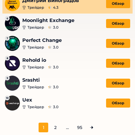
Дмитрий Виноградов
Обзор
Трейдер
4.3
6
Moonlight Exchange
Обзор
Трейдер
3.0
7
Perfect Change
Обзор
Трейдер
3.0
8
Rehold io
Обзор
Трейдер
3.0
9
Srashti
Обзор
Трейдер
3.0
10
Uex
Обзор
Трейдер
3.0
1
2
…
95