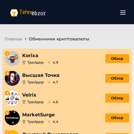
Главная
Обменники криптовалюты
1
Korixa
Обзор
Трейдер
4.9
2
Высшая Точка
Обзор
Трейдер
4.7
3
Velrix
Обзор
Трейдер
4.6
4
MarketSurge
Обзор
Трейдер
4.4
5