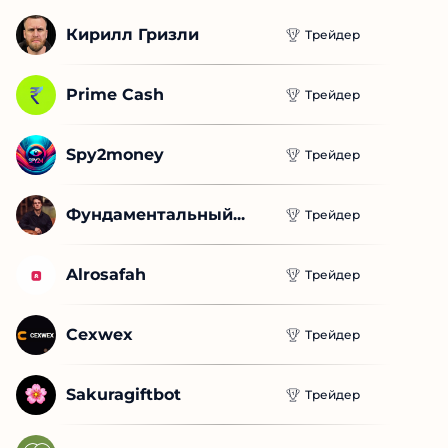
Кирилл Гризли
Трейдер
Prime Cash
Трейдер
Spy2money
Трейдер
Фундаментальный...
Трейдер
Alrosafah
Трейдер
Cexwex
Трейдер
Sakuragiftbot
Трейдер