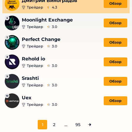
Дмитрий Виноградов
Обзор
Трейдер
4.3
6
Moonlight Exchange
Обзор
Трейдер
3.0
7
Perfect Change
Обзор
Трейдер
3.0
8
Rehold io
Обзор
Трейдер
3.0
9
Srashti
Обзор
Трейдер
3.0
10
Uex
Обзор
Трейдер
3.0
1
2
…
95