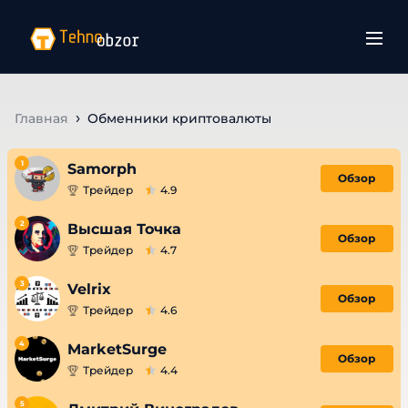
Главная
Обменники криптовалюты
1
Samorph
Обзор
Трейдер
4.9
2
Высшая Точка
Обзор
Трейдер
4.7
3
Velrix
Обзор
Трейдер
4.6
4
MarketSurge
Обзор
Трейдер
4.4
5