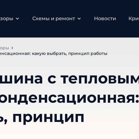
бзоры
Схемы и ремонт
Новости
Кри
зоры
нсационная: какую выбрать, принцип работы
шина с тепловы
конденсационная
ь, принцип