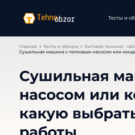
Тесты и о
Главная
Тесты и обзоры
Бытовая техника - об
Сушильная машина с тепловым насосом или конде
Сушильная ма
насосом или 
какую выбрат
работы