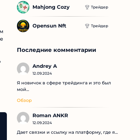
Mahjong Cozy
Трейдер
Opensun Nft
Трейдер
им
де
Последние комментарии
о
Andrey A
12.09.2024
Я новичок в сфере трейдинга и это был
мой...
Обзор
Roman ANKR
12.09.2024
Дает связки и ссылку на платформу, где я...