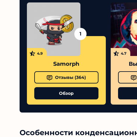
1
4.9
4.7
Samorph
Вы
Отзывы (
364
)
Обзор
Особенности конденсацион