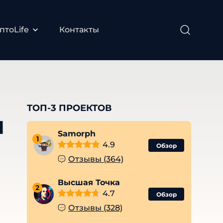
птоLife
Контакты
ТОП-3 ПРОЕКТОВ
м
Samorph
1
4.9
Обзор
:
Отзывы (364)
Высшая Точка
2
4.7
Обзор
Отзывы (328)