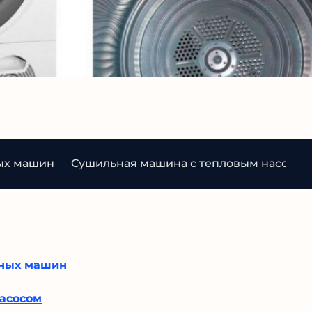
ых машин
Сушильная машина с тепловым насосом
ьных машин
асосом