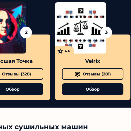
2
3
4.6
сшая Точка
Velrix
Отзывы (
328
)
Отзывы (
281
)
Обзор
Обзор
ных сушильных машин