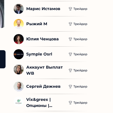
Марис Истамов
Трейдер
Рыжий М
Трейдер
Юлия Ченцова
Трейдер
Symple Osrl
Трейдер
 — принцип работы
Сушильная машина с тепловым
Аккаунт Выплат 
Трейдер
WB
Сергей Дежнев
Трейдер
Vix&greex | 
Трейдер
Опционы |...