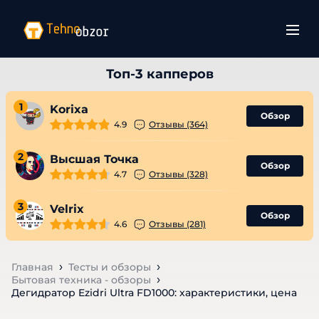
1
Korixa
Обзор
4.9
Отзывы (364)
2
Высшая Точка
Обзор
4.7
Отзывы (328)
3
Velrix
Обзор
4.6
Отзывы (281)
Главная
Тесты и обзоры
Бытовая техника - обзоры
Дегидратор Ezidri Ultra FD1000: характеристики, цена