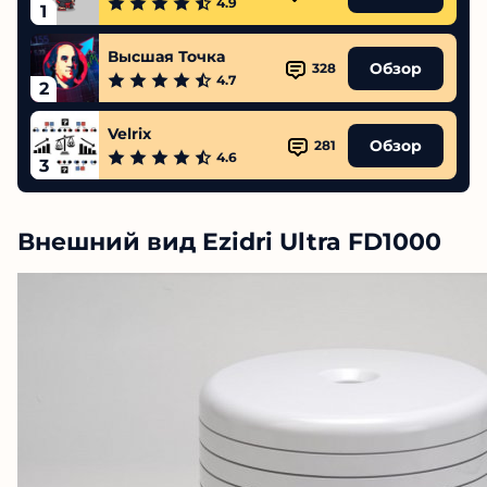
4.9
1
Высшая Точка
Обзор
328
4.7
2
Velrix
Обзор
281
4.6
3
Внешний вид Ezidri Ultra FD1000