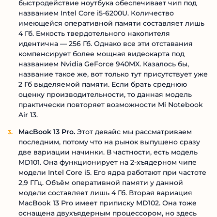
быстродействие ноутбука обеспечивает чип под
названием Intel Core i5-6200U. Количество
имеющейся оперативной памяти составляет лишь
4 Гб. Емкость твердотельного накопителя
идентична — 256 Гб. Однако все эти отставания
компенсирует более мощная видеокарта под
названием Nvidia GeForce 940MX. Казалось бы,
название такое же, вот только тут присутствует уже
2 Гб выделяемой памяти. Если брать среднюю
оценку производительности, то данная модель
практически повторяет возможности Mi Notebook
Air 13.
MacBook 13 Pro.
Этот девайс мы рассматриваем
последним, потому что на рынок выпущено сразу
две вариации начинки. В частности, есть модель
MD101. Она функционирует на 2-хъядерном чипе
модели Intel Core i5. Его ядра работают при частоте
2,9 ГГц. Объём оперативной памяти у данной
модели составляет лишь 4 Гб. Вторая вариация
MacBook 13 Pro имеет приписку MD102. Она тоже
оснащена двухъядерным процессором, но здесь