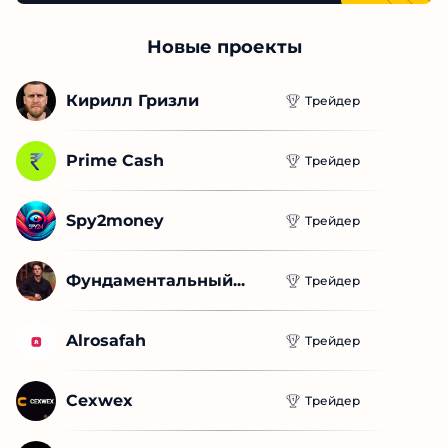
Новые проекты
Кирилл Гризли
Трейдер
Prime Cash
Трейдер
Spy2money
Трейдер
Фундаментальный...
Трейдер
Alrosafah
Трейдер
Cexwex
Трейдер