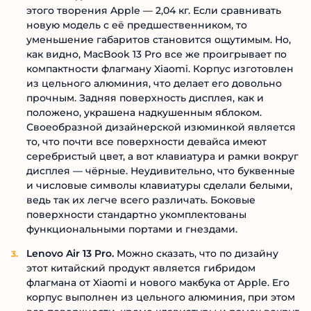
этого творения Apple — 2,04 кг. Если сравнивать
новую модель с её предшественником, то
уменьшение габаритов становится ощутимым. Но,
как видно, MacBook 13 Pro все же проигрывает по
компактности флагману Xiaomi. Корпус изготовлен
из цельного алюминия, что делает его довольно
прочным. Задняя поверхность дисплея, как и
положено, украшена надкушенным яблоком.
Своеобразной дизайнерской изюминкой является
то, что почти все поверхности девайса имеют
серебристый цвет, а вот клавиатура и рамки вокруг
дисплея — чёрные. Неудивительно, что буквенные
и числовые символы клавиатуры сделали белыми,
ведь так их легче всего различать. Боковые
поверхности стандартно укомплектованы
функциональными портами и гнездами.
Lenovo Air 13 Pro.
Можно сказать, что по дизайну
этот китайский продукт является гибридом
флагмана от Xiaomi и нового макбука от Apple. Его
корпус выполнен из цельного алюминия, при этом