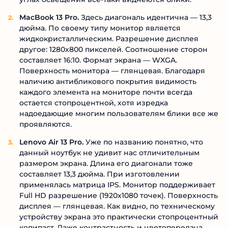
MacBook 13 Pro.
Здесь диагональ идентична — 13,3
дюйма. По своему типу монитор является
жидкокристаллическим. Разрешение дисплея
другое: 1280х800 пикселей. Соотношение сторон
составляет 16:10. Формат экрана — WXGA.
Поверхность монитора — глянцевая. Благодаря
наличию антибликового покрытия видимость
каждого элемента на мониторе почти всегда
остается стопроцентной, хотя изредка
надоедающие многим пользователям блики все же
проявляются.
Lenovo Air 13 Pro.
Уже по названию понятно, что
данный ноутбук не удивит нас отличительным
размером экрана. Длина его диагонали тоже
составляет 13,3 дюйма. При изготовлении
применялась матрица IPS. Монитор поддерживает
Full HD разрешение (1920х1080 точек). Поверхность
дисплея — глянцевая. Как видно, по техническому
устройству экрана это практически стопроцентный
копипаст. Даже контрастность и цветопередача