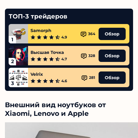
ТОП-3 трейдеров
Samorph
Обзор
364
4.9
1
Высшая Точка
Обзор
328
4.7
2
Velrix
Обзор
281
4.6
3
Внешний вид ноутбуков от
Xiaomi, Lenovo и Apple