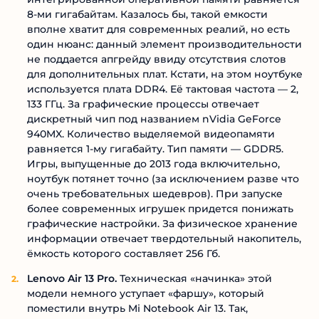
8-ми гигабайтам. Казалось бы, такой емкости
вполне хватит для современных реалий, но есть
один нюанс: данный элемент производительности
не поддается апгрейду ввиду отсутствия слотов
для дополнительных плат. Кстати, на этом ноутбуке
используется плата DDR4. Её тактовая частота — 2,
133 ГГц. За графические процессы отвечает
дискретный чип под названием nVidia GeForce
940MX. Количество выделяемой видеопамяти
равняется 1-му гигабайту. Тип памяти — GDDR5.
Игры, выпущенные до 2013 года включительно,
ноутбук потянет точно (за исключением разве что
очень требовательных шедевров). При запуске
более современных игрушек придется понижать
графические настройки. За физическое хранение
информации отвечает твердотельный накопитель,
ёмкость которого составляет 256 Гб.
Lenovo Air 13 Pro.
Техническая «начинка» этой
модели немного уступает «фаршу», который
поместили внутрь Mi Notebook Air 13. Так,