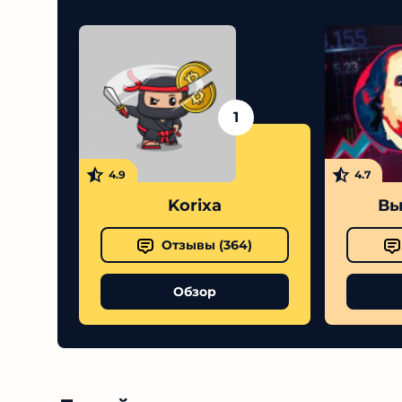
1
4.9
4.7
Korixa
Вы
Отзывы (
364
)
Обзор