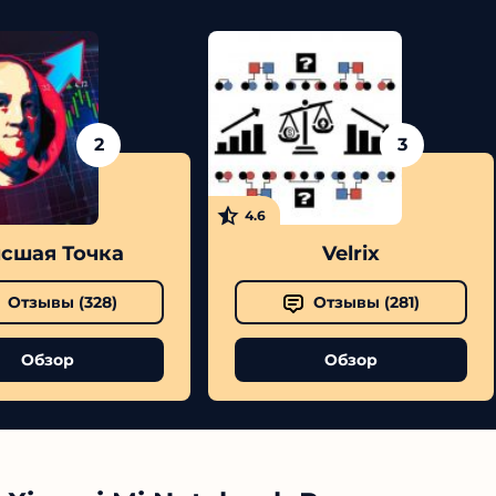
2
3
4.6
сшая Точка
Velrix
Отзывы (
328
)
Отзывы (
281
)
Обзор
Обзор