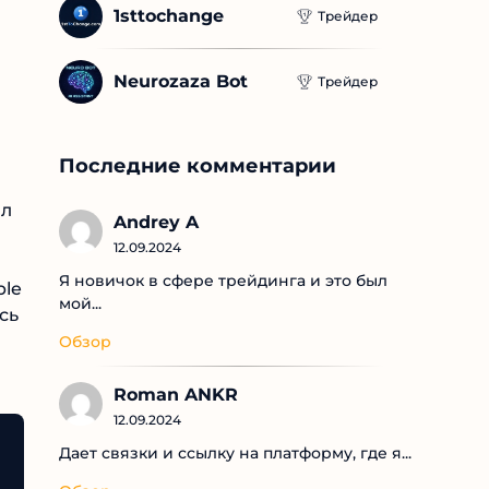
1sttochange
Трейдер
Neurozaza Bot
Трейдер
Последние комментарии
ил
Andrey A
12.09.2024
Я новичок в сфере трейдинга и это был
ple
мой...
сь
Обзор
Roman ANKR
12.09.2024
Дает связки и ссылку на платформу, где я...