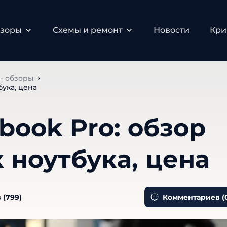
бзоры
Схемы и ремонт
Новости
Кри
- обзоры
бука, цена
book Pro: обзор
 ноутбука, цена
 (
799
)
Комментариев (