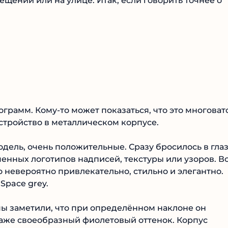
мещении или на улице. Итак, если говорить точнее о
лограмм. Кому-то может показаться, что это многоват
устройство в металлическом корпусе.
одель, очень положительные. Сразу бросилось в гла
менных логотипов надписей, текстуры или узоров. В
о невероятно привлекательно, стильно и элегантно.
Space grey.
мы заметили, что при определённом наклоне он
даже своеобразный фиолетовый оттенок. Корпус