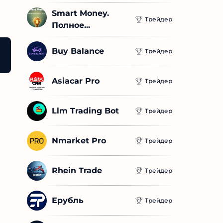
Smart Money. 
Трейдер
Полное...
Buy Balance
Трейдер
book Pro 15,6
Производительность ноутбука Xiaom
Asiacar Pro
Трейдер
Llm Trading Bot
Трейдер
Nmarket Pro
Трейдер
Rhein Trade
Трейдер
Ерубль
Трейдер