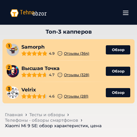
1
Samorph
Обзор
4.9
Отзывы (364)
2
Высшая Точка
Обзор
4.7
Отзывы (328)
3
Velrix
Обзор
4.6
Отзывы (281)
Главная
Тесты и обзоры
Телефоны - обзоры смартфонов
Xiaomi Mi 9 SE: обзор характеристик, цена