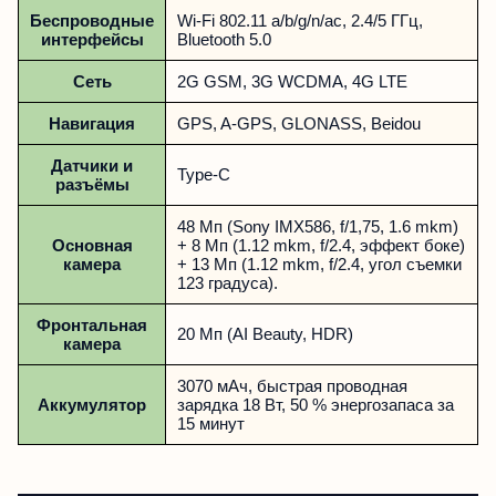
Беспроводные
Wi-Fi 802.11 a/b/g/n/ac, 2.4/5 ГГц,
интерфейсы
Bluetooth 5.0
Сеть
2G GSM, 3G WCDMA, 4G LTE
Навигация
GPS, A-GPS, GLONASS, Beidou
Датчики и
Type-C
разъёмы
48 Мп (Sony IMX586, f/1,75, 1.6 mkm)
Основная
+ 8 Мп (1.12 mkm, f/2.4, эффект боке)
камера
+ 13 Мп (1.12 mkm, f/2.4, угол съемки
123 градуса).
Фронтальная
20 Мп (AI Beauty, HDR)
камера
3070 мАч, быстрая проводная
Аккумулятор
зарядка 18 Вт, 50 % энергозапаса за
15 минут