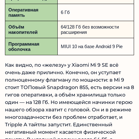
Оперативная
6 Гб
память
Объём
64/128 Гб без возможности
накопителей
расширения
Программная
MIUI 10 на базе Android 9 Pie
оболочка
Как видно, по «железу» у Xiaomi Mi 9 SE всё
очень даже прилично. Конечно, он уступает
полноценному флагману по мощности: в Mi 9
стоит ТОПовый Snapdragon 855, есть версии на 8
гигов оперативки, а объём хранилища только
один — на 128 Гб. Но имеющейся начинки герою
нашего обзора хватит с головой. Он и в режиме
многозадачности без проблем отработает, и
Tripple A тайтлы запустит. Единственный
негативный момент касается физической