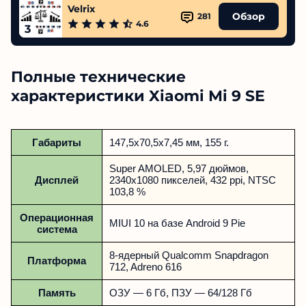
Velrix
Обзор
281
4.6
3
Полные технические
характеристики Xiaomi Mi 9 SE
Габариты
147,5х70,5х7,45 мм, 155 г.
Super AMOLED, 5,97 дюймов,
Дисплей
2340х1080 пикселей, 432 ppi, NTSC
103,8 %
Операционная
MIUI 10 на базе Android 9 Pie
система
8-ядерный Qualcomm Snapdragon
Платформа
712, Adreno 616
Память
ОЗУ — 6 Гб, ПЗУ — 64/128 Гб