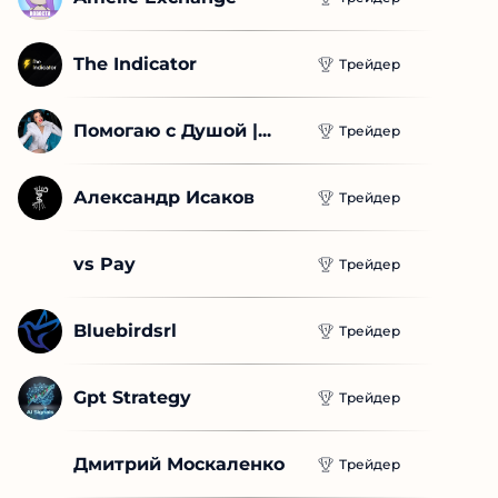
The Indicator
Трейдер
Помогаю с Душой |...
Трейдер
Александр Исаков
Трейдер
vs Pay
Трейдер
Bluebirdsrl
Трейдер
Gpt Strategy
Трейдер
Дмитрий Москаленко
Трейдер