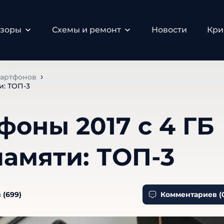
бзоры
Схемы и ремонт
Новости
Кри
мартфонов
и: ТОП-3
оны 2017 с 4 ГБ
амяти: ТОП-3
 (
699
)
Комментариев (