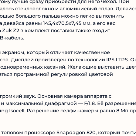
тому лучше сразу приобрести для него чехол. При
алось стекловолокно и алюминиевый сплав. Девайс
омощью большого пальца можно легко выполнить
евайса равны 145,4х70,5х7,45 мм, а его вес
а Zuk Z2 в комплект поставки также входит
B-кабель.
экраном, который отличает качественное
сов. Дисплей произведен по технологии IPS LTPS. О
 одновременных касаний. Желающие выставить цве
аться программной регулировкой цветовой
громкий звук. Основная камера аппарата с
 и максимальной диафрагмой — F/1.8. Её разрешени
ung Isocell. Разрешение селфи-камеры равно 8 Мп п
 топовом процессоре Snapdagon 820, который почт