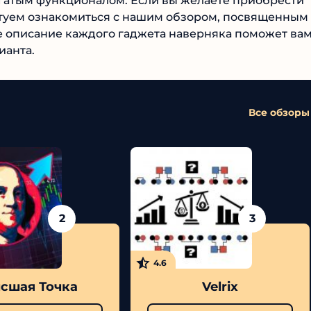
гатым функционалом. Если вы желаете приобрести
етуем ознакомиться с нашим обзором, посвященным
ое описание каждого гаджета наверняка поможет ва
ианта.
Все обзоры
2
3
4.6
сшая Точка
Velrix