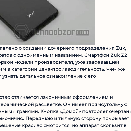
явлено о создании дочернего подразделения Zuk,
джетов с одноименным названием. Смартфон Zuk Z2
ервой модели производителя, уже завоевавшей
им в категории цена-производительность. Чем же
 узнать детальное ознакомление с его
ство отличается лаконичным оформлением и
-керамической расцветке. Он имеет прямоугольную
енными гранями. Кнопка «Домой» повторяет очертан
армонично. Переднюю и тыльную сторону покрывает
ешение красиво смотрится, но аппарат скользит в