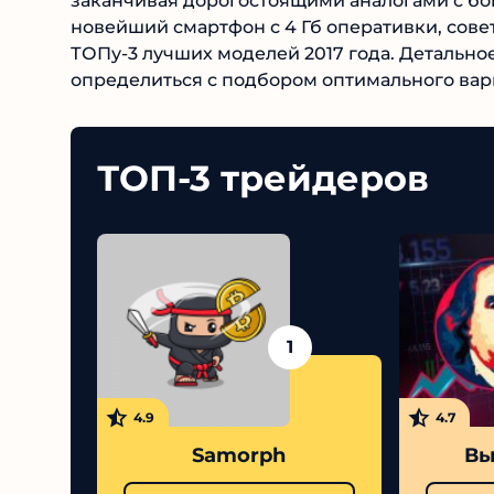
заканчивая дорогостоящими аналогами с бо
новейший смартфон с 4 Гб оперативки, сов
ТОПу-3 лучших моделей 2017 года. Детальн
определиться с подбором оптимального вар
ТОП-3 трейдеров
1
4.9
4.7
Samorph
Вы