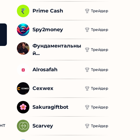
Prime Cash
Трейдер
Spy2money
Трейдер
Фундаментальны
Трейдер
й...
Alrosafah
Трейдер
Cexwex
Трейдер
Sakuragiftbot
Трейдер
нт
Scarvey
Трейдер