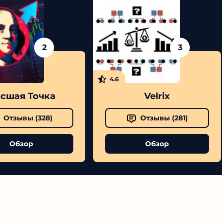
2
3
4.6
шая Точка
Velrix
Отзывы (
328
)
Отзывы (
281
)
Обзор
Обзор