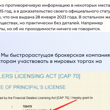
ько противоречивую информацию в некоторых местах
5 год, а в доказательство своего официального
 в том, что она выдана 28 января 2023 года. В
азных преимуществах, но практически без деталей.
пны сигналы, но об их проходимости ничего не
Korixa
№1 В РЕЙТИНГЕ
4.9
Рекомендован
экспертами
Tehnoobzor
: высокий ROI, честная
статистика и сотни довольных
клиентов.
Читать обзор