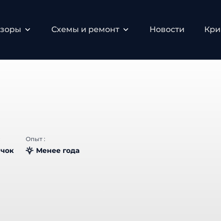
зоры
Схемы и ремонт
Новости
Крип
Опыт :
чок
Менее года