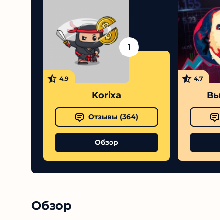
1
4.9
4.7
Korixa
Выс
Отзывы (
364
)
Обзор
Обзор