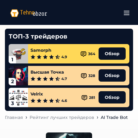
ТОП-3 трейдеров
Samorph
Обзор
364
4.9
1
Высшая Точка
Обзор
328
4.7
2
Velrix
Обзор
281
4.6
3
Главная
Рейтинг лучших трейдеров
AI Trade Bot