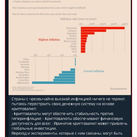
№1 В РЕЙТИНГЕ
Samorph
4.9
Рекомендован
экспертами Tehnoobzor
:
высокий ROI, честная статистика и сотни
довольных клиентов.