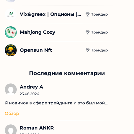
Сергей Дежнев
Трейдер
Vix&greex | Опционы 
Трейдер
|...
Mahjong Cozy
Трейдер
Opensun Nft
Трейдер
Последние комментарии
Andrey A
23.06.2026
Я новичок в сфере трейдинга и это был мой...