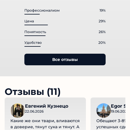
Профессионализм
19%
Цена
29%
Понятность
26%
Удобство
20%
Все отзывы
Отзывы (11)
Евгений Кузнецо
Egor So
22.06.2026
19.06.2026
Какие же они твари, вливаются
Обещают 3-8% 
в доверие, тянут сука и тянут. А
успешных сдел