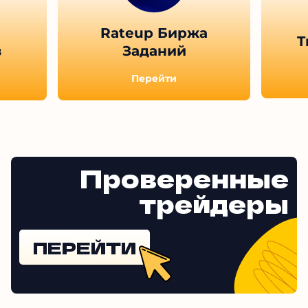
Rateup Биржа
T
в
Заданий
Перейти
Проверенные
трейдеры
ПЕРЕЙТИ