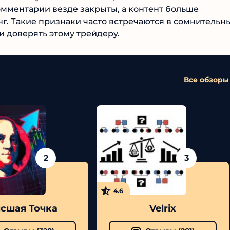
омментарии везде закрыты, а контент больше
. Такие признаки часто встречаются в
ремся, стоит ли доверять этому трейдеру.
Все обзоры
2
3
4.6
шая Точка
Velrix