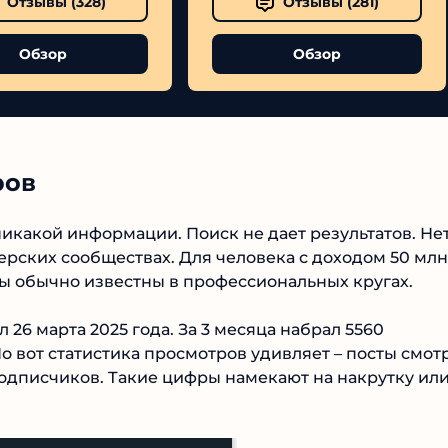
Отзывы (
328
)
Отзывы (
281
)
Обзор
Обзор
ров
№1 В РЕЙТИНГЕ
 никакой информации. Поиск не дает результатов. Нет
Samorph
ерских сообществах. Для человека с доходом 50 млн
деры обычно известны в профессиональных кругах.
4.9
26 марта 2025 года. За 3 месяца набрал 5560
Рекомендован
экспертами
о вот статистика просмотров удивляет – посты
Tehnoobzor
: высокий ROI, честная
от всех подписчиков. Такие цифры намекают на
статистика и сотни довольных
клиентов.
.