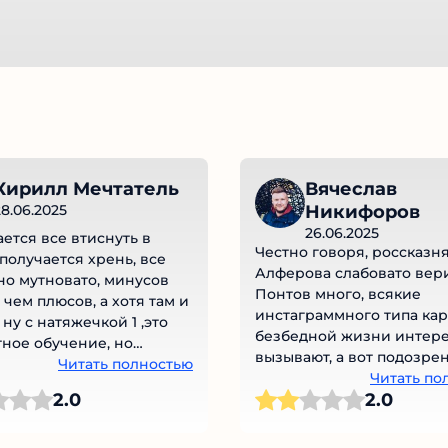
Кирилл Мечтатель
Вячеслав
8.06.2025
Никифоров
26.06.2025
ется все втиснуть в
Честно говоря, россказн
 получается хрень, все
Алферова слабовато вери
о мутновато, минусов
Понтов много, всякие
чем плюсов, а хотя там и
инстаграммного типа кар
ну с натяжечкой 1 ,это
безбедной жизни интере
ное обучение, но
вызывают, а вот подозре
чно прочитать моё
Читать полностью
наоборот еще больше
Читать по
и можно понять что
2.0
2.0
становится. Тем более что
под словом бесплатные
плане понимания рынка я
могу сказать, что Алферо