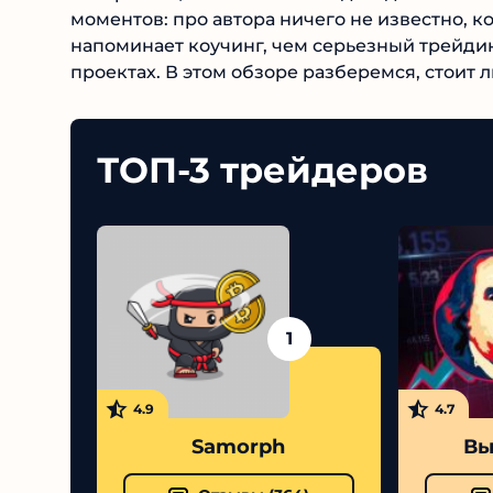
моментов: про автора ничего не известно, к
напоминает коучинг, чем серьезный трейдинг
сомнительных проектах. В этом обзоре разбе
ТОП-3 трейдеров
1
4.9
4.7
Samorph
Выс