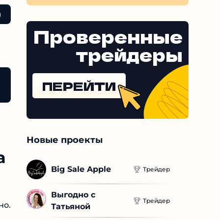
киллы,
ит и
Проверенные
ьности
трейдеры
ений,
ьку
е
ПЕРЕЙТИ
од
говора
Новые проекты
а
Big Sale Apple
Трейдер
Выгодно с 
Трейдер
Татьяной
о