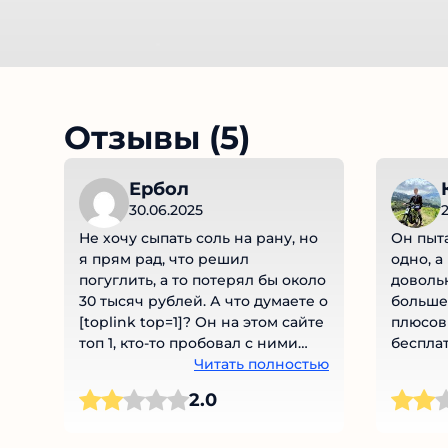
Отзывы (5)
Ербол
30.06.2025
2
Не хочу сыпать соль на рану, но
Он пыта
я прям рад, что решил
одно, а
погуглить, а то потерял бы около
довольн
30 тысяч рублей. А что думаете о
больше 
[toplink top=1]? Он на этом сайте
плюсов 
топ 1, кто-то пробовал с ними
бесплат
работать?
Читать полностью
достато
начало 
2.0
ищется 