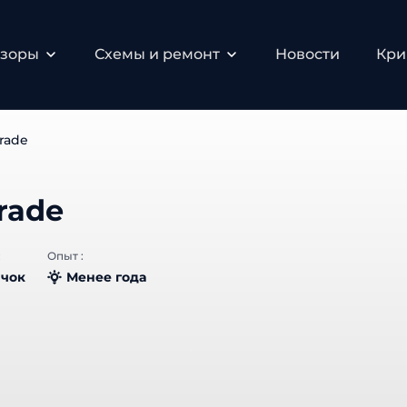
зоры
Схемы и ремонт
Новости
Крип
rade
rade
Опыт :
чок
Менее года