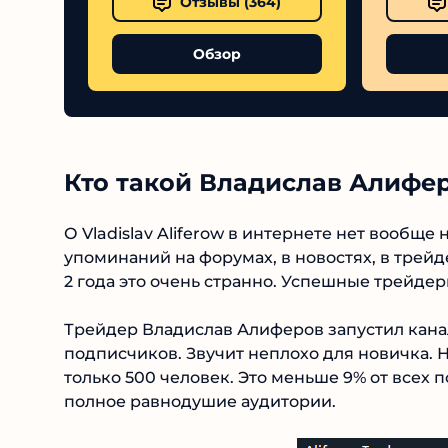
Отзывы (
364
)
Обзор
Кто такой Владислав Алифе
О Vladislav Aliferow в интернете нет вообще
упоминаний на форумах, в новостях, в трейд
за 2 года это очень странно. Успешные трей
Трейдер Владислав Алиферов запустил канал 
подписчиков. Звучит неплохо для новичка. Н
смотрят только 500 человек. Это меньше 9% 
накрутку или полное равнодушие аудитории