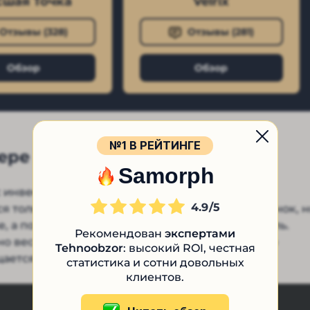
шая Точка
Velrix
Отзывы (
328
)
Отзывы (
281
)
Обзор
Обзор
№1 В РЕЙТИНГЕ
ре Alloca
Samorph
 инвестициями в молодые проекты по
4.9
я только внутри площадки и не выходят на рынок, н
, а после листинга ожидается большая прибыль.
Рекомендован
экспертами
 но весьма рискованный способ, так как обычно
Tehnoobzor
: высокий ROI, честная
ется в скам.
статистика и сотни довольных
клиентов.