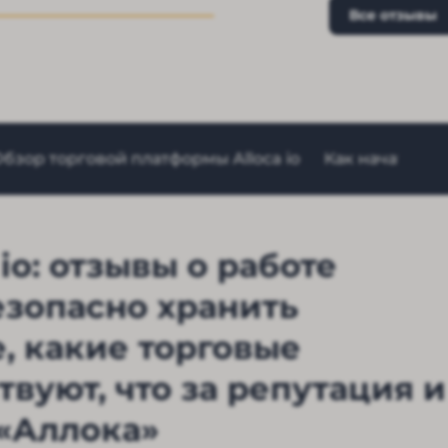
Все отзывы
бзор торговой платформы Alloca io
Как начать за
io: отзывы о работе
езопасно хранить
, какие торговые
вуют, что за репутация и
 «Аллока»