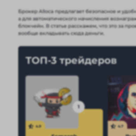
Брокер Alloca предлагает безопасное и удоб
а для автоматического начисления вознагр
блокчейн. В статье расскажем, что это за про
вообще вкладывать сюда деньги.
ТОП-3 трейдеров
1
4.9
4.7