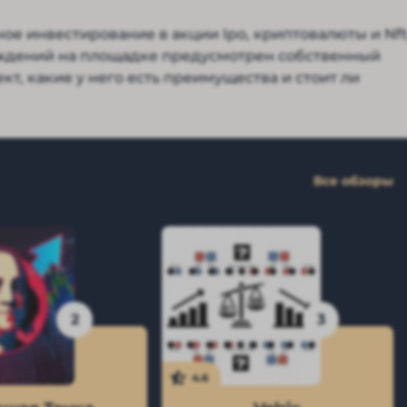
ное инвестирование в акции Ipo, криптовалюты и Nft
аждений на площадке предусмотрен собственный
ект, какие у него есть преимущества и стоит ли
Все обзоры
2
3
4.6