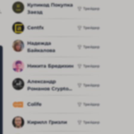
Купикод Покупка 
Трейдер
,
Заезд
Centfx
Трейдер
Надежда 
Трейдер
Байкалова
Никита Бредихин
Трейдер
Александр 
Трейдер
Романов Crypto...
Colife
Трейдер
Кирилл Гризли
Трейдер