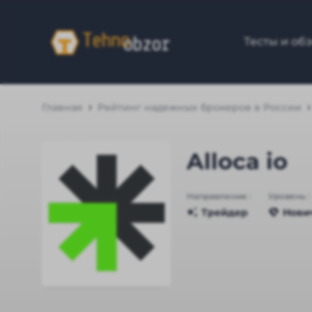
Тесты и об
Главная
Рейтинг надежных брокеров в России
Alloca io
Направление :
Уровень :
Трейдер
Нови