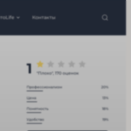
тоLife
Контакты
1
"Плохо", 170 оценок
Профессионализм
20%
Цена
13%
Понятность
18%
Удобство
19%