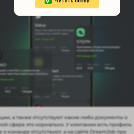
Читать обзор
ции, а также отсутствуют какие-либо документы о
ной сфере это нормально. У компании есть профиль
е о команде отсутствуют, а на сайте DreamJob про