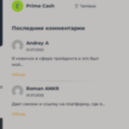
Prime Cash
Трейдер
Последние комментарии
Andrey A
01.07.2025
Я новичок в сфере трейдинга и это был
мой...
Обзор
о
Roman ANKR
01.07.2025
Дает связки и ссылку на платформу, где я...
Обзор