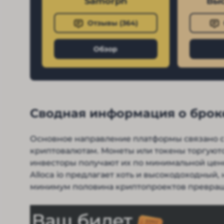
Samorph
Выс
Отзывы (
364
)
Обзор
Сводная информация о броке
Основное направление платформы связано с
криптовалютам. Монеты или токены торгуютс
инвесторы получают их по минимальной цене
Alloca io предлагает хоть и высокодоходный,
минимум половина криптопроектов превраща