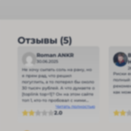
Отзывы (5)
Roman ANKR
30.06.2025
2
Не хочу сыпать соль на рану, но
Риски ес
я прям рад, что решил
полный 
погуглить, а то потерял бы около
рекомен
30 тысяч рублей. А что думаете о
как мож
[toplink top=1]? Он на этом сайте
топ 1, кто-то пробовал с ними
работать?
Читать полностью
2.0