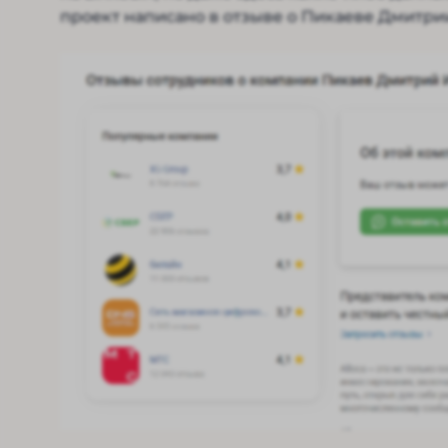
проект написано в отзыве о Пикаеве Дмитрии