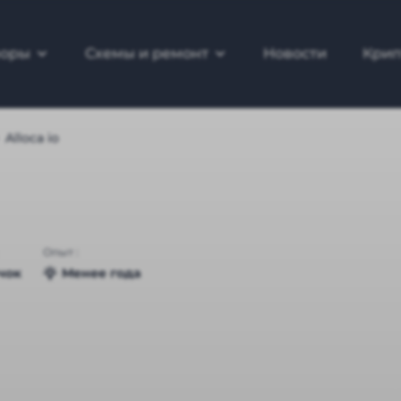
зоры
Схемы и ремонт
Новости
Крип
Alloca io
Опыт :
чок
Менее года