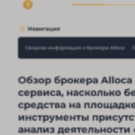
Навигация
Сводная информация о брокере Alloca
О
Обзор брокера Alloca 
сервиса, насколько б
средства на площадке
инструменты присутст
анализ деятельности