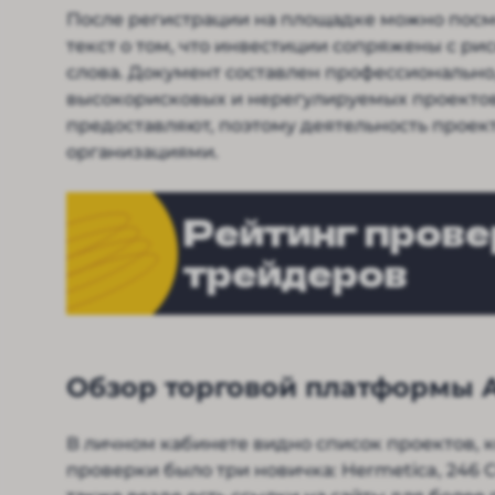
После регистрации на площадке можно посм
текст о том, что инвестиции сопряжены с рис
слова. Документ составлен профессиональн
высокорисковых и нерегулируемых проектов
предоставляют, поэтому деятельность проек
организациями.
Рейтинг пров
трейдеров
Обзор торговой платформы Al
В личном кабинете видно список проектов, 
проверки было три новичка: Hermetica, 246 C