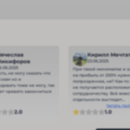
Вячеслав
Кирилл Мечта
Никифоров
23.06.2025
6.06.2025
При такой минималке и з
ть, не могу сказать что
на прибыль от 200% нужн
скам но и
попрозрачнее, не? Как-то
довать тоже не могу, так
не получается расположи
ет чревато закончиться
сотрудничеству. Всё вмес
отдельности выглядит
подозрительно.
Читать по
2.0
1.0