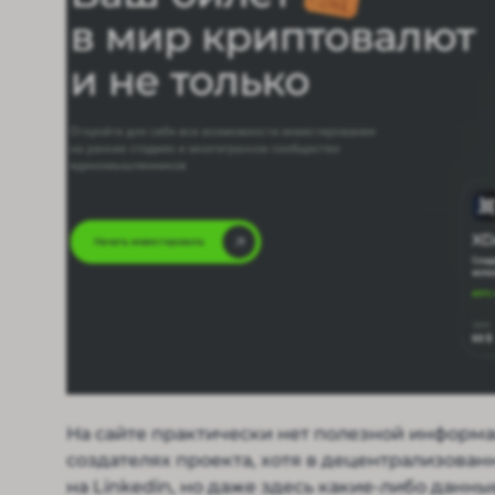
На сайте практически нет полезной информа
создателях проекта, хотя в децентрализован
на Linkedin, но даже здесь какие-либо данны