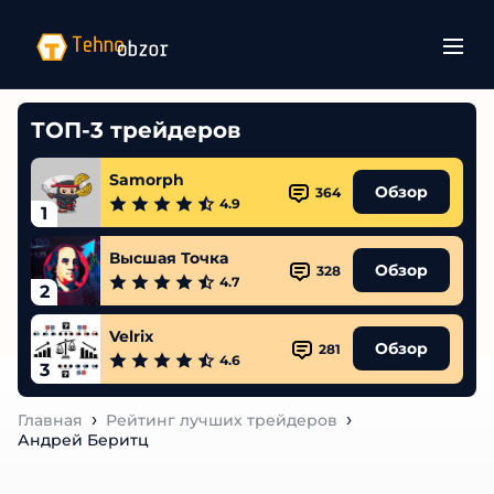
ТОП-3 трейдеров
Samorph
Обзор
364
4.9
1
Высшая Точка
Обзор
328
4.7
2
Velrix
Обзор
281
4.6
3
Главная
Рейтинг лучших трейдеров
Андрей Беритц