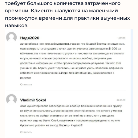
непонятными моментами ученикам
Читать обзор
приходится самостоятельно. Поданный
материал трейдера Андрея Беритц трудный
для понимания и требует большого
количества затраченного времени. Клиенты
жалуются на маленький промежуток времени
для практики выученных навыков.