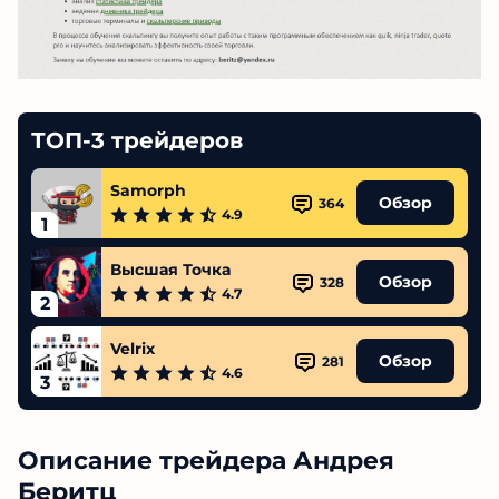
ТОП-3 трейдеров
Samorph
Обзор
364
4.9
1
Высшая Точка
Обзор
328
4.7
2
Velrix
Обзор
281
4.6
3
Описание трейдера Андрея
Беритц