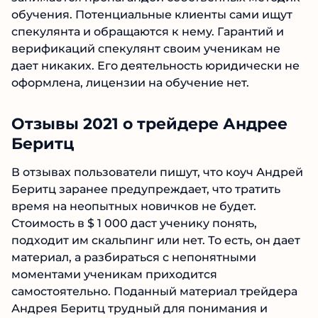
Трейдер Андрей Беритц никаким образом не
занимается пропагандой собственных
методик обучения. Потенциальные клиенты
сами ищут спекулянта и обращаются к нему.
Гарантий и верификаций спекулянт своим
ученикам не дает никаких. Его деятельность
юридически не оформлена, лицензии на
обучение нет.
Отзывы 2021 о трейдере Андрее
Беритц
В отзывах пользователи пишут, что коуч
№1 В РЕЙТИНГЕ
Андрей Беритц заранее предупреждает, что
Samorph
4.9
тратить время на неопытных новичков не
будет. Стоимость в $ 1 000 даст ученику
Рекомендован
экспертами Tehnoobzor
:
понять, подходит им скальпинг или нет. То
высокий ROI, честная статистика и сотни
довольных клиентов.
есть, он дает материал, а разбираться с