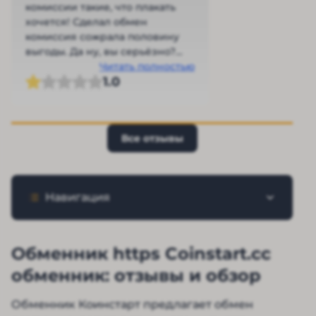
комиссии такие, что плакать
хочется! Сделал обмен
комиссия сожрала половину
выгоды. Да ну, вы серьёзно?
Поддержка отвечает, как
Читать полностью
1.0
черепаха. У меня терпение
кончилось быстрее, чем
транзакция прошла. Для
быстрой сделки вообще не
Все отзывы
вариант! Пока так, пусть лежит
списке на всякий случай!
Навигация
Обменник https Coinstart.cc
обменник: отзывы и обзор
Обменник Коинстарт предлагает обмен