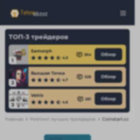
ТОП-3 трейдеров
Samorph
Обзор
364
4.9
1
Высшая Точка
Обзор
328
4.7
2
Velrix
Обзор
281
4.6
3
Главная
Рейтинг лучших трейдеров
Coinstart.cc