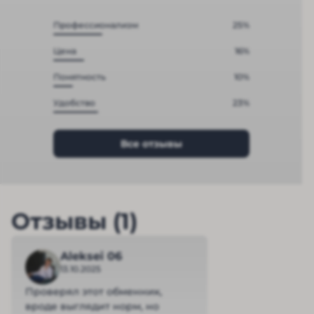
Профессионализм
25%
Цена
16%
Понятность
10%
Удобство
23%
Все отзывы
Отзывы (1)
Aleksei 06
13.10.2025
Проверял этот обменник,
вроде выглядит норм, но