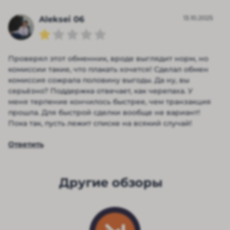
13.10.2025
Aleksei 06
Проверял этот обменник, вроде выглядит норм, но
комиссии такие, что плакать хочется! Сделал обмен
комиссия сожрала половину выгоды. Да ну, вы
серьёзно? Поддержка отвечает, как черепаха. У
меня терпение кончилось быстрее, чем транзакция
прошла. Для быстрой сделки вообще не вариант!
Пока так, пусть лежит списке на всякий случай!
Ответить
Другие обзоры