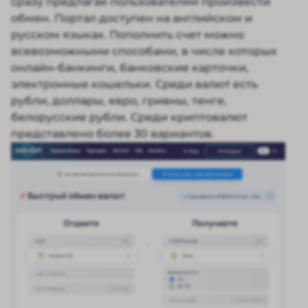
сразу предлагая пользователям произвести
обмен. Портал доступен на английском и
русском языках. Пополнить счет можно
всевозможными способами, в числе которых
онлайн-банкинги, банковские карточки,
электронные кошельки. Среди валют есть
рубли, доллары, евро, гривны, тенге,
белорусские рубли. Среди криптовалют
представлено более 30 вариантов.