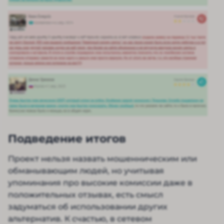
Подведение итогов
Проект нельзя назвать мошенническим или
обманывающим людей, но учитывая
упоминания про высокие комиссии даже в
положительных отзывах, есть смысл
задуматься об использовании других
альтернатив. К счастью, в сетевом