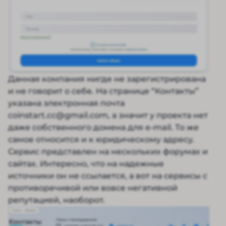
Данная компания нигде не зарегистрирована
и не говорит о себе. На странице “Контакты”
указана электронная почта
coinstart.cc@gmail.com, а значит у проекта нет
даже собственного домена для e-mail. То же
самое относится и к юридическому адресу.
Сервис представлен на нескольких форумах и
сайтах. Интересно, что на надежные
источники он не ссылается, а вот на сервисы с
противоречивой или вовсе негативной
репутацией, наоборот.