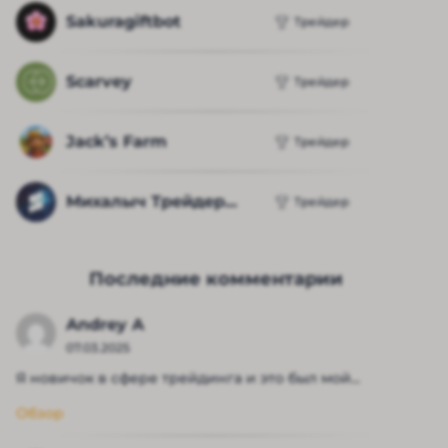
Sakuragiftbot
Трейдер
Scarvey
Трейдер
Jack’s Farm
Трейдер
Михалыч Трейдер...
Трейдер
Последние комментарии
Andrey A
07.03.2025
Я новичок в сфере трейдинга и это был мой...
Обзор