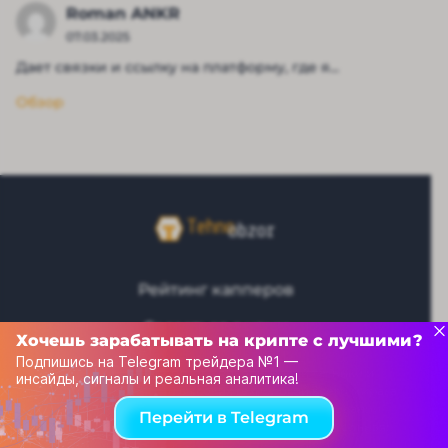
Roman ANKR
07.03.2025
Дает связки и ссылку на платформу, где я...
Обзор
Рейтинг капперов
Связаться с нами
Хочешь зарабатывать на крипте с лучшими?
Подпишись на Telegram трейдера №1 —
© 2013-2025 Tehnoobzor – обзоры новой техники и
инсайды, сигналы и реальная аналитика!
электроники, новости высоких технологий всего мира, а
также принципиальные схемы. При использовании
Перейти в Telegram
материалов ссылка на сайт Технообзор обязательная!