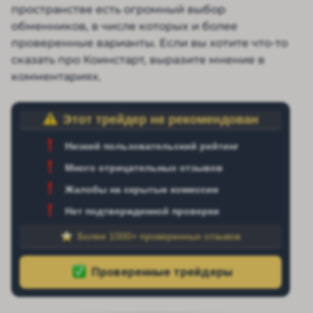
пространстве есть огромный выбор
обменников, в числе которых и более
проверенные варианты. Если вы хотите что-то
сказать про Коинстарт, выразите мнение в
комментариях.
Этот трейдер не рекомендован
Низкий пользовательский рейтинг
Много отрицательных отзывов
Жалобы на скрытые комиссии
Нет подтвержденной проверки
Более 1000+ проверенных отзывов