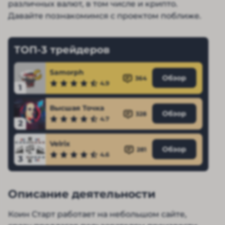
различных валют, в том числе и крипто.
Давайте познакомимся с проектом поближе.
ТОП-3 трейдеров
Samorph
Обзор
364
4.9
1
Высшая Точка
Обзор
328
4.7
2
Velrix
Обзор
281
4.6
3
Описание деятельности
Коин Старт работает на небольшом сайте,