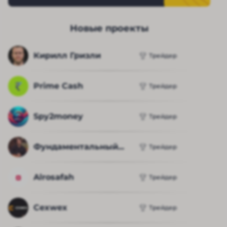
Новые проекты
Кирилл Гризли
Трейдер
Prime Cash
Трейдер
Spy2money
Трейдер
Фундаментальный...
Трейдер
Alrosafah
Трейдер
Cexwex
Трейдер