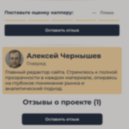
Поставьте оценку капперу:
— 
Плохо
Оставить отзыв
Алексей Чернышев
Главред
Главный редактор сайта. Стремлюсь к полной
прозрачности в каждом материале, опираясь
на глубокое понимание рынка и
аналитический подход.
Отзывы о проекте (1)
Оставить отзыв