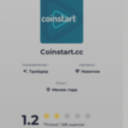
Coinstart.cc
Направление :
Уровень :
Трейдер
Новичок
Опыт :
Менее года
1.2
"Плохо", 128 оценок