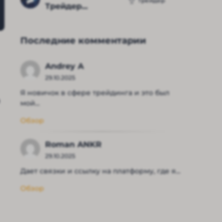
Трейдер
Трейдер...
Последние комментарии
Andrey A
29.10.2025
Я новичок в сфере трейдинга и это был
мой...
Обзор
Roman ANKR
29.10.2025
Дает связки и ссылку на платформу, где я...
Обзор