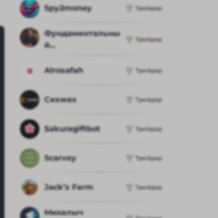
Spy2money
Трейдер
Фундаментальны
Трейдер
й...
Alrosafah
Трейдер
Cexwex
Трейдер
Sakuragiftbot
Трейдер
Scarvey
Трейдер
Jack’s Farm
Трейдер
Михалыч 