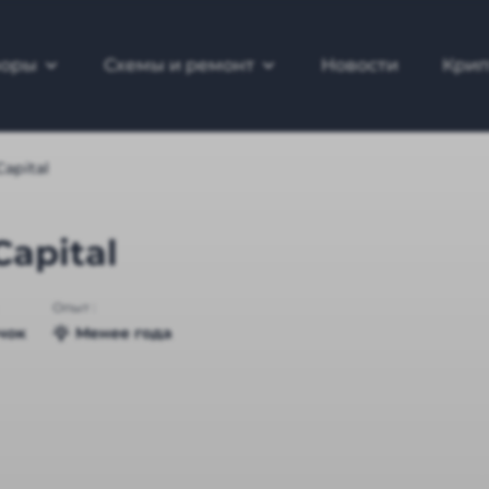
зоры
Схемы и ремонт
Новости
Крип
Capital
Capital
Опыт :
чок
Менее года