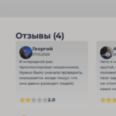
Отзывы (4)
Георгий
A
27.10.2025
2
В очередной раз
Чето я 
проспонсировал мошенников.
крутой,
Нужно было сначала проверить,
положит
оказывается везде пишут, что
твоя за
они давно разводят людей(
не стои
каких и
поискат
2.0
что это
он лжец