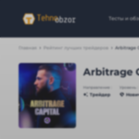
Тесты и об
Главная
Рейтинг лучших трейдеров
Arbitrage 
Arbitrage 
Направление :
Уровень :
Трейдер
Нови