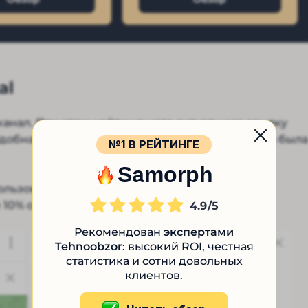
al
анал. При этом найти на него актуальную ссылку
одобная конспирация – большой вопрос. Группа была
№1 В РЕЙТИНГЕ
Samorph
пользователей, низкое количество просмотров:
10% от общего числа аудитории.
4.9
Рекомендован
экспертами
Tehnoobzor
: высокий ROI, честная
статистика и сотни довольных
клиентов.