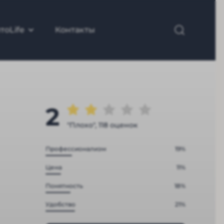
тоLife
Контакты
2
"Плохо", 118 оценок
Профессионализм
19%
Цена
11%
Понятность
18%
Удобство
21%