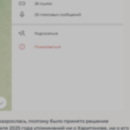
а разрослась, поэтому было принято решение
еля 2025 года упоминаний ни о Харитонове, ни о его