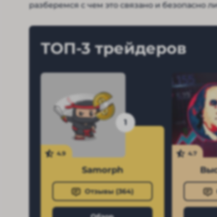
разберемся с чем это связано и безопасно л
ТОП-3 трейдеров
1
4.9
4.7
Samorph
Выс
Отзывы (
364
)
Обзор