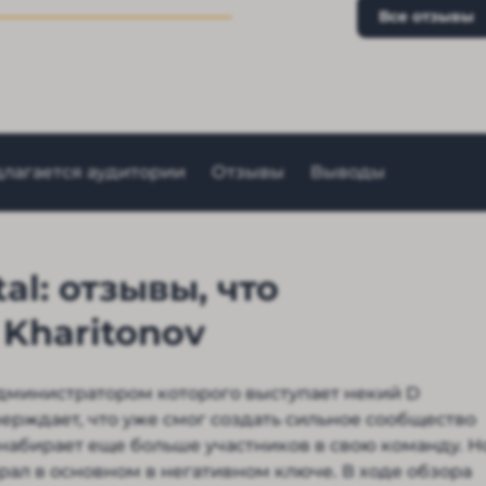
Все отзывы
длагается аудитории
Отзывы
Выводы
al: отзывы, что
 Kharitonov
 администратором которого выступает некий D
верждает, что уже смог создать сильное сообщество
 набирает еще больше участников в свою команду. Н
брал в основном в негативном ключе. В ходе обзора