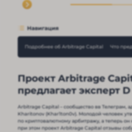
Навигация
Подробнее об Arbitrage Capital
Что пре
Проект Arbitrage Capit
предлагает эксперт D
Arbitrage Capital – сообщество вв Телеграм,
Kharitonov (Khar1ton0v). Молодой человек ут
по криптовалютному арбитражу, а теперь он
при этом проект Arbitrage Capital отзывы со