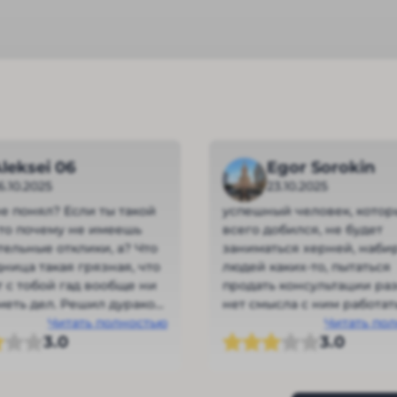
leksei 06
Egor Sorokin
6.10.2025
23.10.2025
не понял? Если ты такой
успешный человек, кото
 то почему не имеешь
всего добился, не будет
ельные отклики, а? Что
заниматься херней, наби
дница такая грязная, что
людей каких-то, пытаться
т с тобой гад вообще ни
продать консультации ра
меть дел. Решил дураков
нет смысла с ним работат
ь. Ребята не доверяйте,
Читать полностью
деньги на раз-два просад
Читать по
3.0
3.0
т дармоед вам обещает,
потому что у него стратег
!
такая!!!