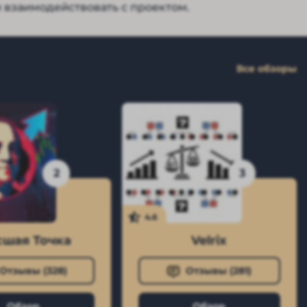
и взаимодействовать с проектом.
Все обзоры
2
3
4.6
шая Точка
Velrix
Отзывы (
328
)
Отзывы (
281
)
Обзор
Обзор