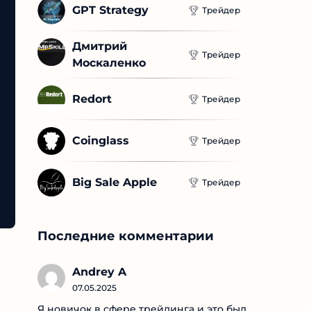
GPT Strategy
Трейдер
Дмитрий 
Трейдер
Москаленко
Redort
Трейдер
Coinglass
Трейдер
Big Sale Apple
Трейдер
Последние комментарии
Andrey A
07.05.2025
Я новичок в сфере трейдинга и это был