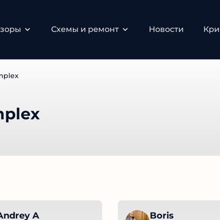
зоры
Схемы и ремонт
Новости
Крип
mplex
mplex
ndrey A
Boris