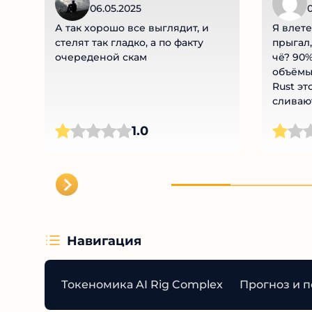
06.05.2025
0
А так хорошо все выглядит, и
Я влете
стелят так гладко, а по факту
прыгал,
очереденой скам
чё? 90%
объёмы 
Rust эт
сливают
сидишь 
1.0
Скам? По
Навигация
Токеномика AI Rig Complex
Прогноз и п