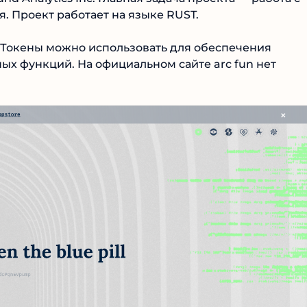
Проект работает на языке RUST.
Токены можно использовать для обеспечения
х функций. На официальном сайте arc fun нет
№1 В РЕЙТИНГЕ
Samorph
4.9
Рекомендован
экспертами
Tehnoobzor
: высокий ROI, честная
статистика и сотни довольных
клиентов.