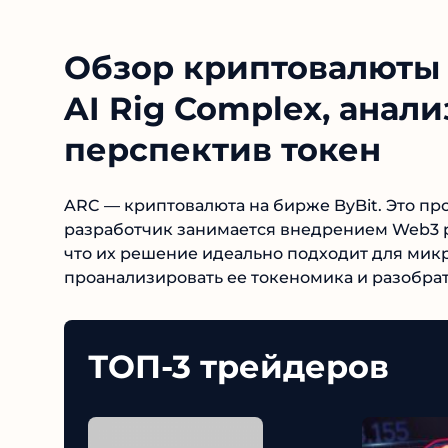
Обзор криптовалюты 
AI Rig Complex, анал
перспектив токен
ARC — криптовалюта на бирже ByBit. Это про
разработчик занимается внедрением Web3 р
заявляют, что их решение идеально подходи
ARC, проанализировать ее токеномика и разоб
ТОП-3 трейдеров