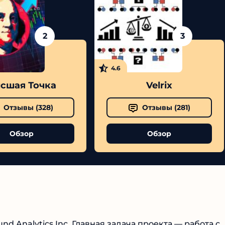
2
3
4.6
шая Точка
Velrix
Отзывы (
328
)
Отзывы (
281
)
Обзор
Обзор
d Analytics Inc. Главная задача проекта — работа с