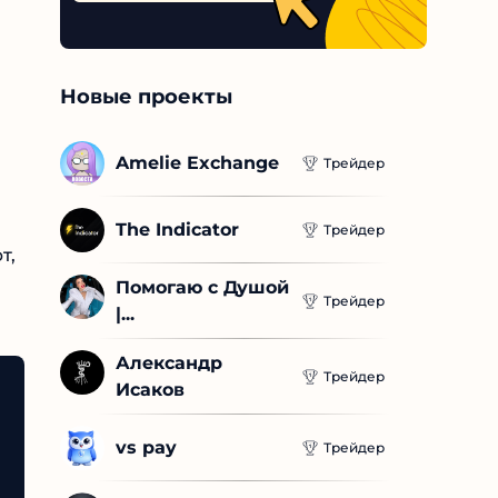
Новые проекты
Amelie Exchange
Трейдер
The Indicator
Трейдер
Помогаю с Душой 
Трейдер
|...
Александр 
Трейдер
Исаков
vs pay
Трейдер