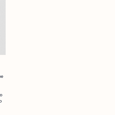
е
о
ю