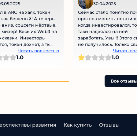
3.05.2025
30.04.2025
л в ARC на хаях, токен
Сейчас стало понятно по
 как бешеный! А теперь
прогноз монеты негативн
 вниз, соцсети мёртвые,
когда инвестировался, то
мизер! Весь их Web3 на
таки надеялся на ней
о сказки. Инвесторы
заработать. Увы!!! Этого с
ся, токен дохнет, а ты
не получилось. Только св
и молишься на 0.0526!
Читать полностью
деньги на инвестирован
Читать по
1.0
1.0
чти...
потерял.
Все отзывы
ерспективы развития
Как купить
Отзывы
Выв