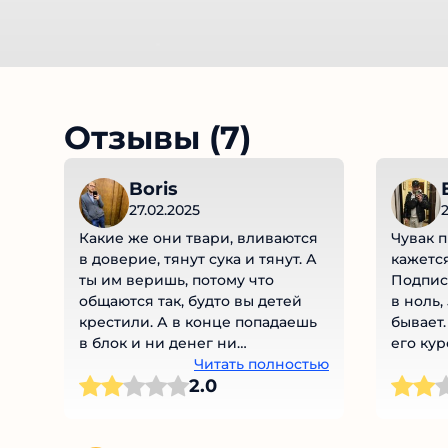
Отзывы (7)
Boris
27.02.2025
2
Какие же они твари, вливаются
Чувак п
в доверие, тянут сука и тянут. А
кажется
ты им веришь, потому что
Подписа
общаются так, будто вы детей
в ноль, 
крестили. А в конце попадаешь
бывает.
в блок и ни денег ни
его кур
вымышленного кума нет. Я прям
Читать полностью
пересказ
2.0
разочарован.
этом за