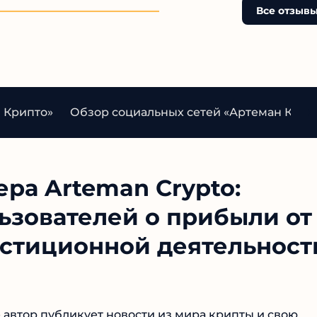
Все отзывы
 Крипто»
Обзор социальных сетей «Артеман Крип
ра Arteman Crypto:
ьзователей о прибыли от
естиционной
ан Крипто»
е автор публикует новости из мира крипты и свою