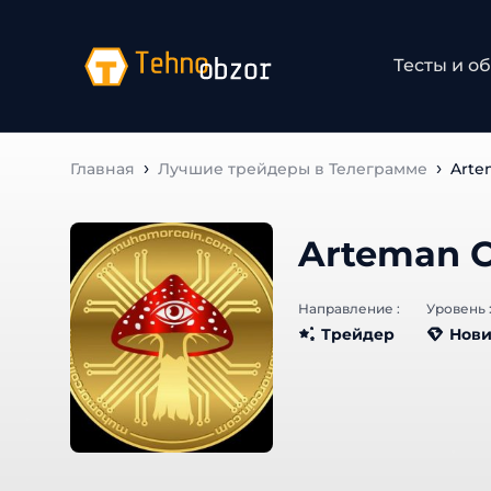
Тесты и об
Главная
Лучшие трейдеры в Телеграмме
Arte
Arteman C
Направление :
Уровень :
Трейдер
Нови