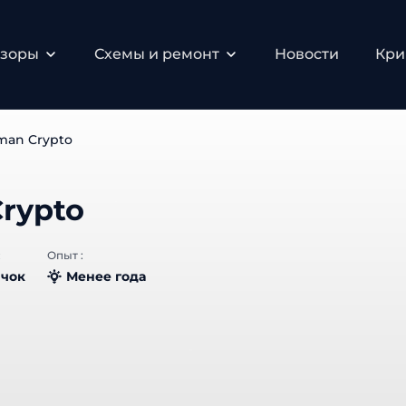
зоры
Схемы и ремонт
Новости
Крип
man Crypto
rypto
Опыт :
чок
Менее года