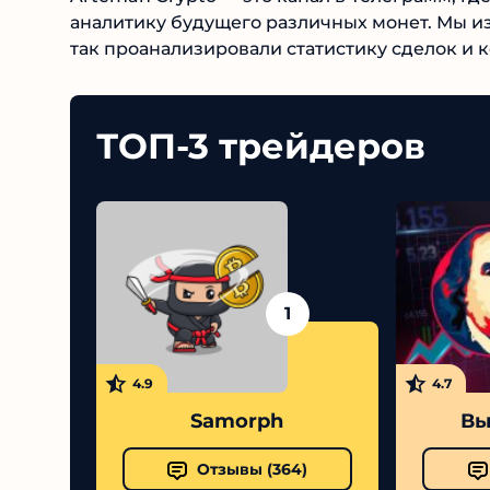
аналитику будущего различных монет. Мы и
а так проанализировали статистику сделок и
ТОП-3 трейдеров
1
4.9
4.7
Samorph
Выс
Отзывы (
364
)