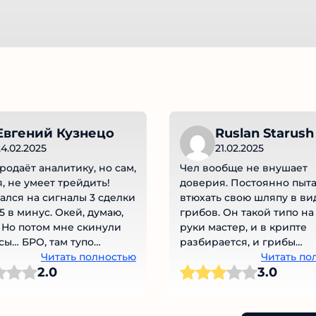
Евгений Кузнецо
Ruslan Starush
4.02.2025
21.02.2025
родаёт аналитику, но сам,
Чел вообще не внушает
, не умеет трейдить!
доверия. Постоянно пыта
лся на сигналы 3 сделки
втюхать свою шляпу в ви
5 в минус. Окей, думаю,
грибов. Он такой типо на 
 Но потом мне скинули
руки мастер, и в крипте
сы… БРО, там тупо
разбирается, и грибы
 гугла! 🤦‍♂️ Вопрос кто на
Читать полностью
выращивает. Не доверяю 
Читать по
2.0
3.0
рабатывает?
ох не доверяю..