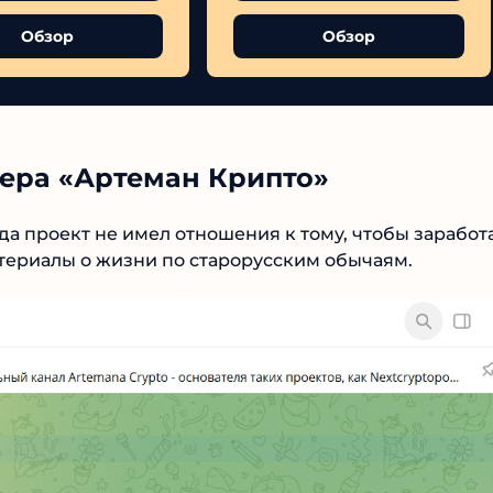
Обзор
Обзор
ера «Артеман Крипто»
№1 В РЕЙТИНГЕ
да проект не имел отношения к тому, чтобы
ковались материалы о жизни по старорусским
Samorph
4.9
Рекомендован
экспертами
Tehnoobzor
: высокий ROI, честная
статистика и сотни довольных
клиентов.