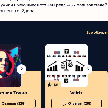
зучили имеющиеся отзывы реальных пользователей,
 контент трейдера.
Все обзоры
2
3
4.6
шая Точка
Velrix
Отзывы (
328
)
Отзывы (
281
)