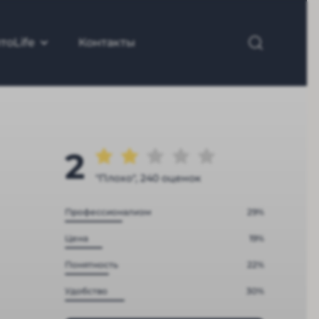
тоLife
Контакты
2
"Плохо", 240 оценок
Профессионализм
29%
Цена
19%
Понятность
22%
Удобство
30%