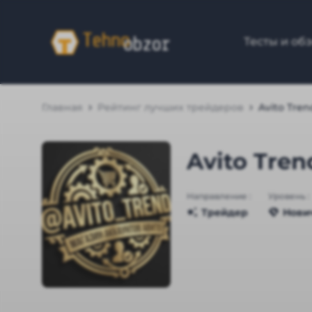
Тесты и об
Главная
Рейтинг лучших трейдеров
Avito Tren
Avito Tren
Направление :
Уровень :
Трейдер
Нови