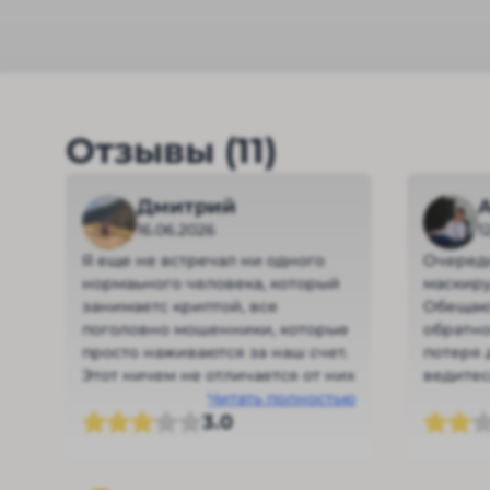
Отзывы (11)
Дмитрий
A
16.06.2026
1
Я еще не встречал ни одного
Очередн
нормаьного человека, который
маскиру
занимаетс криптой, все
Обещают
поголовно мошенники, которые
обратно
просто наживаются за наш счет.
потеря 
Этот ничем не отличается от них
ведитес
Читать полностью
3.0