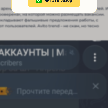
Читать обзор
в аренду для самостоятельной привязки профилей. 
роверена», на которой можно размещать вакансии.
выкладывают фальшивые предложения работы, с
ользователей. Avito trend – не скам, но тесно