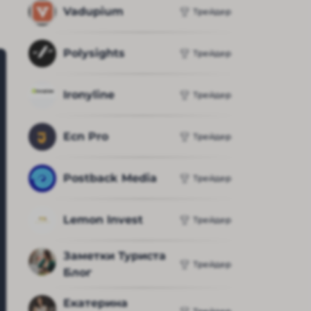
Vadupium
Трейдер
Polysights
Трейдер
Ironyline
Трейдер
Ecn Pro
Трейдер
Postback Media
Трейдер
Lemon Invest
Трейдер
Заметки Туриста 
Трейдер
Блог
Екатерина 