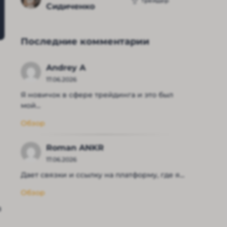
Трейдер
Сидиченко
Последние комментарии
Andrey A
17.06.2026
Я новичок в сфере трейдинга и это был
мой...
Обзор
Roman ANKR
17.06.2026
Дает связки и ссылку на платформу, где я...
Обзор
з