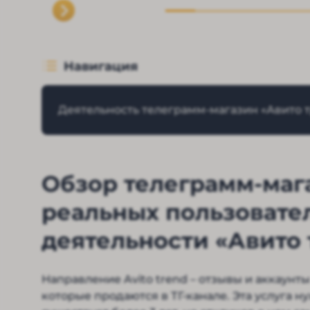
Навигация
Деятельность телеграмм-магазин «Авито 
Обзор телеграмм-мага
реальных пользовате
деятельности «Авито
Направление Avito trend – отзывы и аккаунт
которые продаются в ТГ-канале. Эта услуга ну