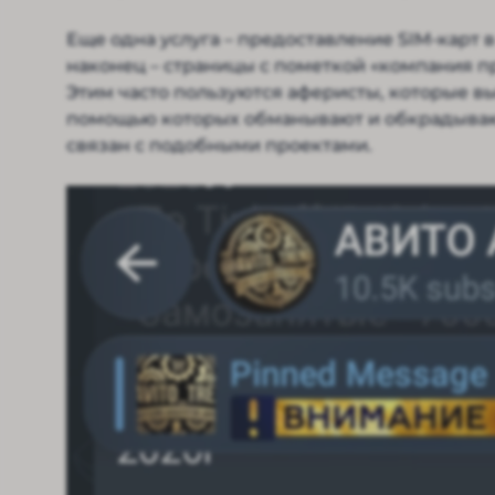
Еще одна услуга – предоставление SIM-карт 
наконец – страницы с пометкой «компания п
Этим часто пользуются аферисты, которые 
помощью которых обманывают и обкрадывают п
связан с подобными проектами.