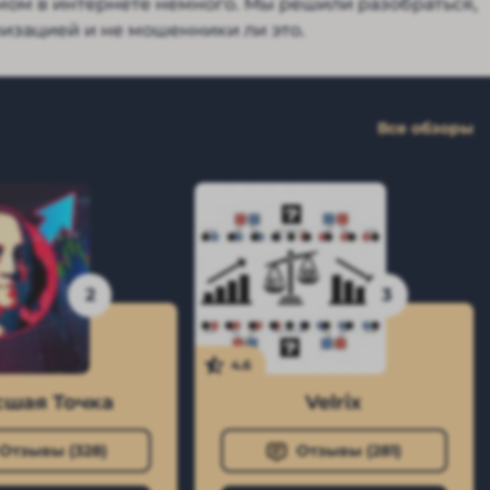
самом в интернете немного. Мы решили разобраться,
низацией и не мошенники ли это.
Все обзоры
2
3
4.6
шая Точка
Velrix
Отзывы (
328
)
Отзывы (
281
)