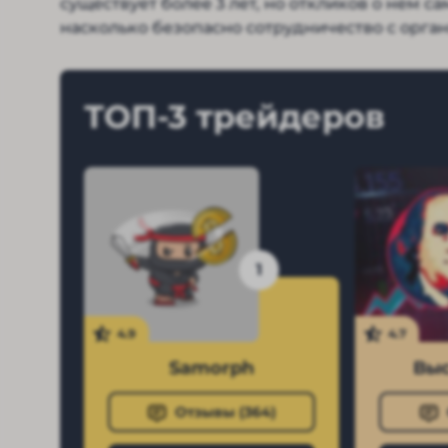
существует более 3 лет, но откликов о нем 
насколько безопасно сотрудничество с орга
ТОП-3 трейдеров
1
4.9
4.7
Samorph
Выс
Отзывы (
364
)