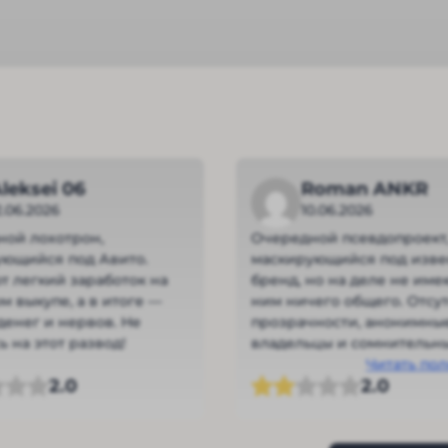
leksei 06
Roman ANKR
2.06.2026
10.06.2026
ой лохотрон,
Очередной псевдопроект
ющийся под Авито.
маскирующийся под изв
 легкий заработок на
бренд, но на деле не им
м выкупе, а в итоге —
ним ничего общего. Отсу
денег и нервов. Не
прозрачности, анонимны
ь на этот развод!
владельцы и сомнительн
обещания быстрого зараб
Читать по
2.0
2.0
классические признаки
мошенничества. Не дайте
обмануть: если предложе