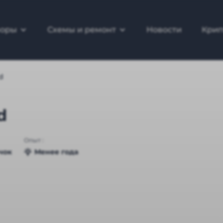
зоры
Схемы и ремонт
Новости
Крип
d
d
Опыт :
чок
Менее года