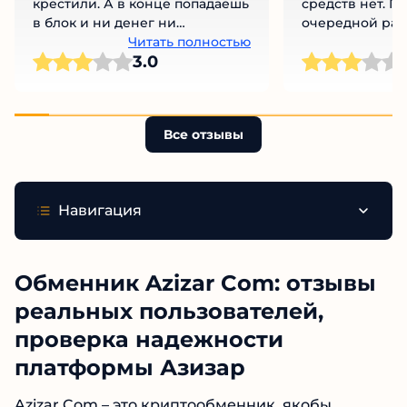
крестили. А в конце попадаешь
средств нет. П
в блок и ни денег ни
очередной раз
вымышленного кума нет. Я
Читать полностью
3.0
прям разочарован.
Все отзывы
Навигация
Обменник Azizar Com: отзывы
реальных пользователей,
проверка надежности
платформы Азизар
Azizar Com – это криптообменник, якобы