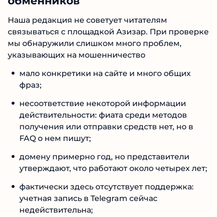
Наша редакция не советует читателям
№1 В РЕЙТИНГЕ
связываться с площадкой Азизар. При
Samorph
4.9
проверке мы обнаружили слишком много
проблем, указывающих на мошенничество
Рекомендован
экспертами Tehnoobzor
:
высокий ROI, честная статистика и сотни
мало конкретики на сайте и много общих
довольных клиентов.
фраз;
Читать обзор
несоответствие некоторой информации
действительности: фиата среди методов
получения или отправки средств нет, но в
FAQ о нем пишут;
домену примерно год, но представители
утверждают, что работают около четырех
лет;
фактически здесь отсутствует поддержка:
учетная запись в Telegram сейчас
недействительна;