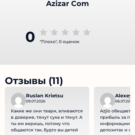
Azizar Com
0
"Плохо", 0 оценок
Отзывы (11)
Ruslan Krietsu
Alexey 
09.07.2026
06.07.2026
Какие же они твари, вливаются
Azjlo обещает 
в доверие, тянут сука и тянут. А
прибыль за про
ты им веришь, потому что
информации о 
общаются так, будто вы детей
депозитах и сп