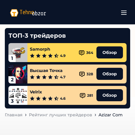
ТОП-3 трейдеров
Samorph
Обзор
364
4.9
1
Высшая Точка
Обзор
328
4.7
2
Velrix
Обзор
281
4.6
3
Главная
Рейтинг лучших трейдеров
Azizar Com