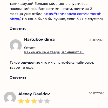
Тут главное правильно уметь искать и проверять
их, а не слушать, что они в уши заливают. Я из-за
таких друзей больше миллиона спустил за
последний год. Вот с этими кстати, почти за 2
месяца уже отбил
https://tehnoobzor.com/samorph-obzor/
. Но явно
было бы лучше, если бы не спускал)
Ответить
Hartukov dima
09.07.2026
Ответ:
Какие же они твари,
вливаются...
Такое ощущение что их с псих-фака набирают,
твари те еще.
Ответить