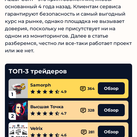
основанный 4 года назад. Клиентам сервиса
гарантируют безопасность и самый выгодный
курс на рынке, однако площадка не вызывает
доверия, поскольку не присутствует ни на
одном из мониторингов. Далее в статье
разберемся, честно ли все-таки работает
проект или же нет.
ТОП-3 трейдеров
Samorph
Обзор
364
4.9
1
Высшая Точка
Обзор
328
4.7
2
Velrix
Обзор
281
4.6