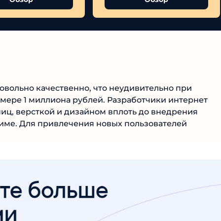
овольно качественно, что неудивительно при
мере 1 миллиона рублей. Разработчики интернет
№1 В РЕЙТИНГЕ
иц, версткой и дизайном вплоть до внедрения
Samorph
име. Для привлечения новых пользователей
4.9
Рекомендован
экспертами
Tehnoobzor
: высокий ROI, честная
статистика и сотни довольных
клиентов.