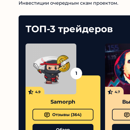
Инвестиции очередным скам проектом.
ТОП-3 трейдеров
1
4.9
4.7
Samorph
Выс
Отзывы (
364
)
Обзор