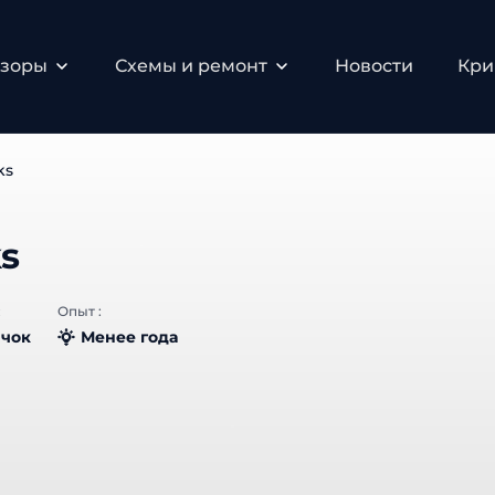
зоры
Схемы и ремонт
Новости
Крип
ks
s
Опыт :
чок
Менее года