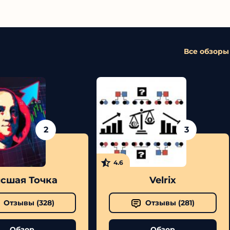
Все обзоры
2
3
4.6
шая Точка
Velrix
Отзывы (
328
)
Отзывы (
281
)
Обзор
Обзор