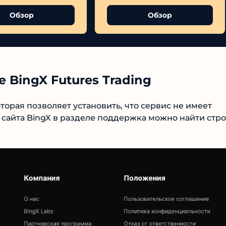
Обзор
Обзор
BingX Futures Trading
№1 В РЕЙТИНГЕ
торая позволяет установить, что сервис не имеет
сайта BingX в разделе поддержка можно найти
Samorph
4.9
Рекомендован
экспертами
Tehnoobzor
: высокий ROI, честная
статистика и сотни довольных
клиентов.