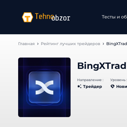
Тесты и об
Главная
Рейтинг лучших трейдеров
BingXTrad
BingXTrad
Направление :
Уровень :
Трейдер
Нови