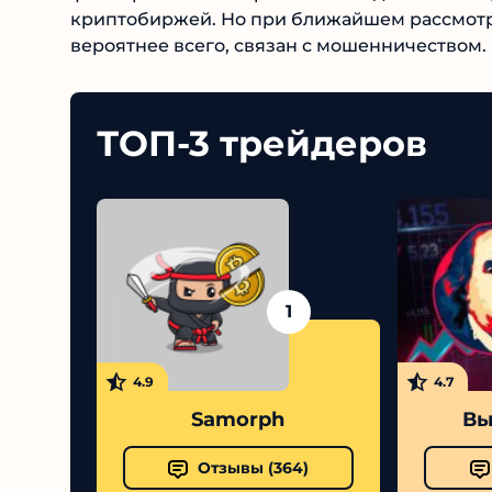
криптобиржей. Но при ближайшем рассмотре
бот, вероятнее всего, связан с мошенничест
ТОП-3 трейдеров
1
4.9
4.7
Samorph
Выс
Отзывы (
364
)