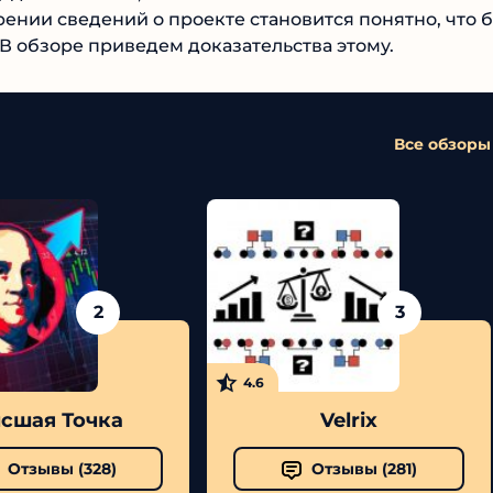
нии сведений о проекте становится понятно, что
вом. В обзоре приведем доказательства этому.
Все обзоры
2
3
4.6
шая Точка
Velrix
Отзывы (
328
)
Отзывы (
281
)