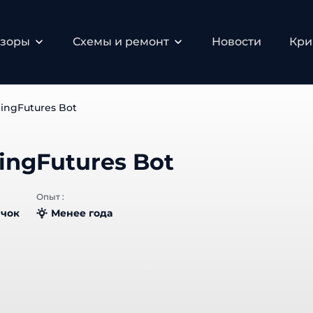
зоры
Схемы и ремонт
Новости
Крип
ingFutures Bot
ingFutures Bot
Опыт :
чок
Менее года