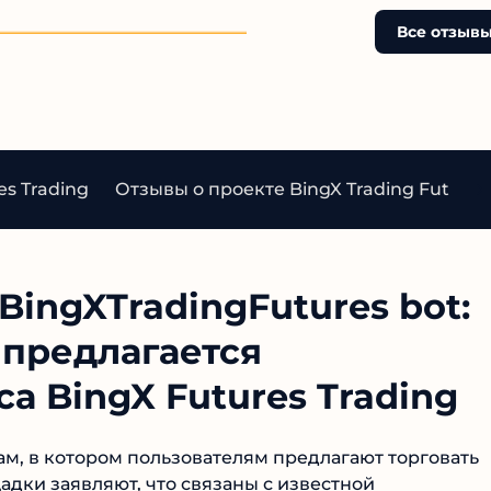
ерчивых новичков.
Gembell Limited вообще 
вие прозрачности,
существует в российских
Все отзывы
ость создателя и
реестрах. Пользователи 
вание реферальных
деньги, крупные суммы
на биржу с плохой
застревают навсегда.
цией — явные признаки
Очередной скам, рассчи
совестности. Не стоит
на доверчивых новичков.
ь свои деньги подобным
s Trading
Отзывы о проекте BingX Trading Futures 
BingXTradingFutures bot:
 предлагается
а BingX Futures Trading
рам, в котором пользователям предлагают торговать
ки заявляют, что связаны с известной