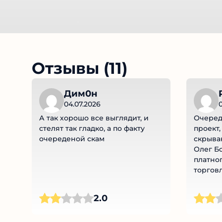
Отзывы (11)
Дим0н
R
04.07.2026
0
А так хорошо все выглядит, и
Очеред
стелят так гладко, а по факту
проект, 
очереденой скам
скрыва
Олег Бо
платног
торговл
бирже 
высоко
2.0
сигнало
торговл