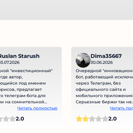
uslan Starush
Dima35667
3.07.2026
30.06.2026
ной "инвестиционный"
Очередной "инновацион
где автор,
бот, работающий исключ
ющийся под именем
через Телеграм, без
рисов, предлагает
официального сайта и
о телеграм-бота для
мобильного приложения.
и на сомнительной
Серьезные биржи так не
BingX. Обещания
Читать полностью
работают. Заявляют о ли
Читать по
й проходимости
ЦРОФР, но этот орган не 
2.0
2.0
в и автоматизации
лицензии на финансовую
и выглядят как приманка
деятельность. Компания