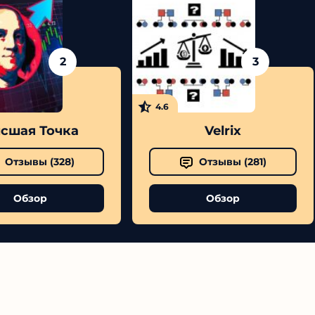
2
3
4.6
сшая Точка
Velrix
Отзывы (
328
)
Отзывы (
281
)
Обзор
Обзор