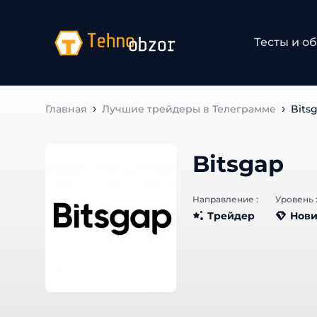
Тесты и о
Главная
Лучшие трейдеры в Телеграмме
Bits
Bitsgap
Направление :
Уровень 
Трейдер
Нови