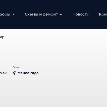
бзоры
Схемы и ремонт
Новости
Кри
gap
:
Опыт :
чок
Менее года