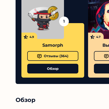
1
4.9
4.7
Samorph
Вы
Отзывы (
364
)
Обзор
Обзор