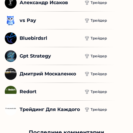
Помогаю с Душой |...
Трейдер
Александр Исаков
Трейдер
vs Pay
Трейдер
Bluebirdsrl
Трейдер
Gpt Strategy
Трейдер
Дмитрий Москаленко
Трейдер
Redort
Трейдер