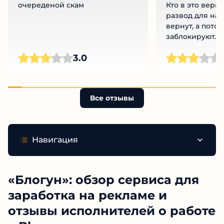
очереденой скам
Кто в это вери
развод для наи
вернут, а пото
заблокируют. Н
этот скам!
Ч
3.0
Все отзывы
Навигация
«Блогун»: обзор сервиса для
заработка на рекламе и
отзывы исполнителей о