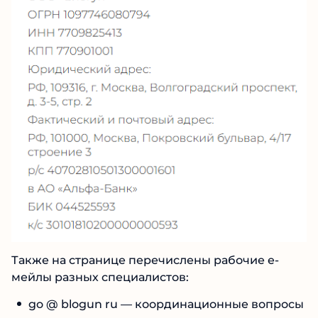
№1 В РЕЙТИНГЕ
Также на странице перечислены рабочие е-
Samorph
4.9
мейлы разных специалистов: