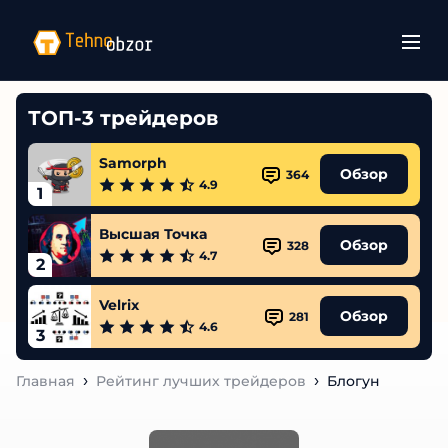
ТОП-3 трейдеров
Samorph
Обзор
364
4.9
1
Высшая Точка
Обзор
328
4.7
2
Velrix
Обзор
281
4.6
3
Главная
Рейтинг лучших трейдеров
Блогун