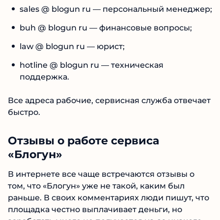
Рекомендован
экспертами Tehnoobzor
:
go @ blogun ru — координационные
высокий ROI, честная статистика и сотни
вопросы
довольных клиентов.
sales @ blogun ru — персональный
Читать обзор
менеджер;
buh @ blogun ru — финансовые вопросы;
law @ blogun ru — юрист;
hotline @ blogun ru — техническая
поддержка.
Все адреса рабочие, сервисная служба
отвечает быстро.
Отзывы о работе сервиса
«Блогун»