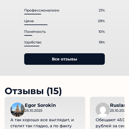
Профессионализм
21%
Цена
29%
Понятность
10%
Удобство
19%
Все отзывы
Отзывы (15)
Egor Sorokin
Ruslan 
25.10.2025
25.10.2025
А так хорошо все выглядит, и
Обещают 45 000
стелят так гладко, а по факту
рублей за сес