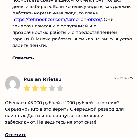
Не думал, что на такое еще ведутся, достаточно
же просто загуглить и посмотреть отзывы. Они
рассказывают очевидный бред, если их канал
посмотреть сразу видно, что умеют они только
деньги забирать. Если хочешь увидеть, как
должны работать нормальные люди, то глянь
https://tehnoobzor.com/samorph-obzor/
. Они
заморачиваются и с репутацией и с
прозрачностью работы и с предоставлением
гарантий. Иначе работать, я смыла не вижу, я
устал дарить деньги.
Ответить
25.10.2025
Ruslan Krietsu
Обещают 45 000 рублей с 1000 рублей за сессию?
Серьезно? Кто в это верит? Очередной развод для