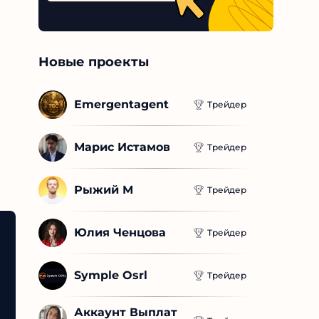
Новые проекты
Emergentagent
Трейдер
Марис Истамов
Трейдер
Рыжий М
Трейдер
Юлия Ченцова
Трейдер
Symple Osrl
Трейдер
Аккаунт Выплат 