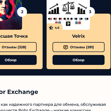
2
3
4.6
шая Точка
Velrix
Отзывы (
328
)
Отзывы (
281
)
Обзор
Обзор
br Exchange
как надежного партнера для обмена, обслуживая
муществ Bobr Exchange – низкие комиссии,