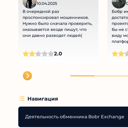
10.04.2025
0
В очередной раз
Бобр и
проспонсировал мошенников.
достато
Нужно было сначала проверить,
проекто
оказывается везде пишут, что
бы не с
они давно разводят людей(
виду мо
платфор
наберёт
2.0
недораб
обязате
Навигация
Деятельность обменника Bobr Exchange