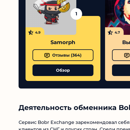
1
4.9
4.7
Samorph
Выс
Отзывы (
364
)
Обзор
Деятельность обменника Bo
Сервис Bobr Exchange зарекомендовал себя 
клиентов из СНГ и других стран. Среди преи