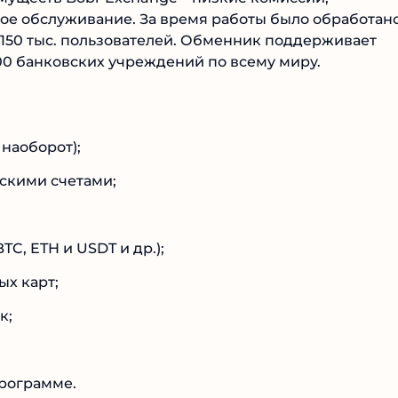
е обслуживание. За время работы было обработано
 150 тыс. пользователей. Обменник поддерживает
00 банковских учреждений по всему миру.
наоборот);
кими счетами;
№1 В РЕЙТИНГЕ
Samorph
, ETH и USDT и др.);
4.9
х карт;
Рекомендован
экспертами
к;
Tehnoobzor
: высокий ROI, честная
статистика и сотни довольных
клиентов.
рограмме.