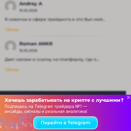
Andrey A
15.05.2026
Я новичок в сфере трейдинга и это был мой...
Обзор
Roman ANKR
15.05.2026
Дает связки и ссылку на платформу, где я...
Обзор
Хочешь зарабатывать на крипте с лучшими?
Подпишись на Telegram трейдера №1 —
инсайды, сигналы и реальная аналитика!
Перейти в Telegram
Рейтинг капперов