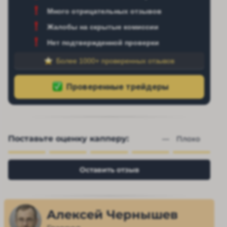
Много отрицательных отзывов
Жалобы на скрытые комиссии
Нет подтвержденной проверки
Более 1000+ проверенных отзывов
Поставьте оценку капперу:
— 
Плохо
Оставить отзыв
Алексей Чернышев