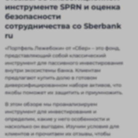
инструменте SPRN и оценка
безопасности
сотрудничества со Sberbank
ru
«Портфель Лежебоки» от «Сбер» – это фонд,
представляющий собой классический
инструмент для пассивного инвестирования
внутри экосистемы банка. Клиентам
предлагают купить долю в готовом
диверсифицированном наборе активов, что
якобы поможет их защитить и приумножить.
В этом обзоре мы проанализируем
инструмент для инвестирования и
определим, какие у него особенности и
насколько он выгоден. Изучим условия для
клиентов и прочитаем их отзывы, чтобы