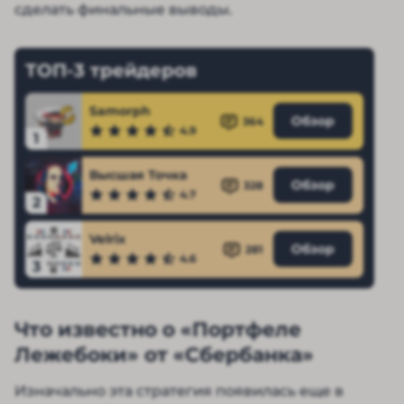
сделать финальные выводы.
ТОП-3 трейдеров
Samorph
Обзор
364
4.9
1
Высшая Точка
Обзор
328
4.7
2
Velrix
Обзор
281
4.6
3
Что известно о «Портфеле
Лежебоки» от «Сбербанка»
Изначально эта стратегия появилась еще в