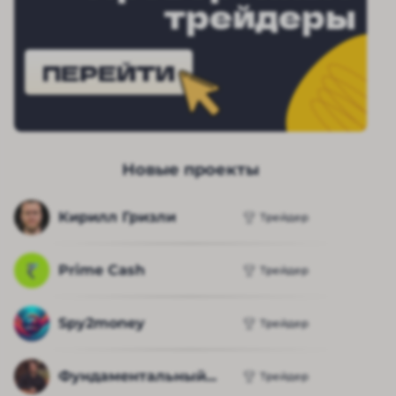
трейдеры
ПЕРЕЙТИ
Новые проекты
Кирилл Гризли
Трейдер
Prime Cash
Трейдер
Spy2money
Трейдер
Фундаментальный...
Трейдер