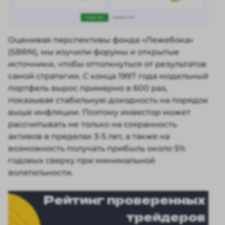
Оценивая перспективы фонда «Лежебока»
(SBRN), мы изучили форумы и открытые
источники, чтобы оттолкнуться от результатов
самой стратегии. С конца 1997 года модельный
портфель вырос примерно в 600 раз,
показывая стабильную доходность на порядок
выше инфляции. Поэтому инвестор может
рассчитывать не только на сохранность
активов в пределах 3-5 лет, а также на
возможность получать прибыль около 5%
годовых сверху при минимальной
волатильности.
Рейтинг проверенных
трейдеров