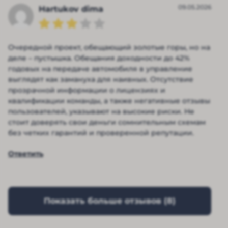
09.05.2026
Hartukov dima
Очередной проект, обещающий золотые горы, но на
деле – пустышка. Обещания доходности до 42%
годовых на передаче автомобиля в управление
выглядят как замануха для наивных. Отсутствие
прозрачной информации о лицензиях и
квалификации команды, а также негативные отзывы
пользователей, указывают на высокие риски. Не
стоит доверять свои деньги сомнительным схемам
без четких гарантий и проверенной репутации.
Ответить
Показать больше отзывов (
8
)