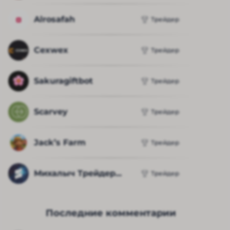
Alrosafah
Трейдер
Cexwex
Трейдер
Sakuragiftbot
Трейдер
Scarvey
Трейдер
Jack’s Farm
Трейдер
Михалыч Трейдер...
Трейдер
Последние комментарии