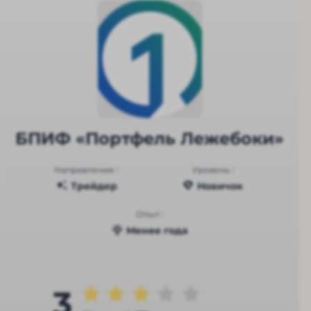
БПИФ «Портфель Лежебоки»
Направление :
Уровень :
Трейдер
Новичок
Опыт :
Менее года
3