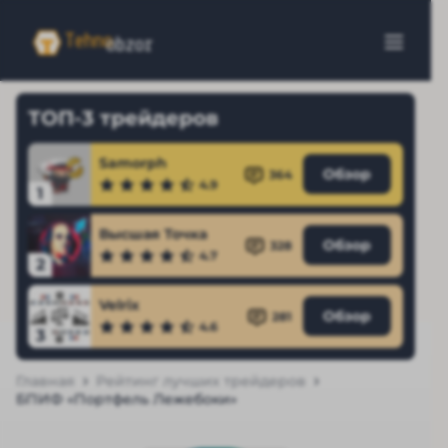
ТОП-3 трейдеров
Samorph
Обзор
364
4.9
1
Высшая Точка
Обзор
328
4.7
2
Velrix
Обзор
281
4.6
3
Главная
Рейтинг лучших трейдеров
БПИФ «Портфель Лежебоки»