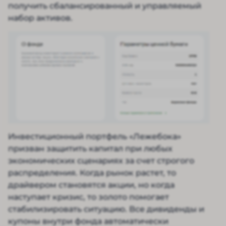
получить сбалансированный и управляемый
набор активов.
Инвестиционный портфель «Лежебока»
призван защитить капитал при любых
экономических сценариях за счет строгого
распределения. Когда рынок растет, то
драйвером становятся акции, но когда
наступает кризис, то золото помогает
стабилизировать ситуацию. Все дивиденды и
купоны внутри фонда автоматически