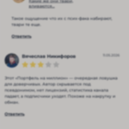
Какие же они твари,
вливаются...
Такое ощущение что их с псих-фака набирают,
твари те еще.
Ответить
11.05.2026
Вячеслав Никифоров
Этот «Портфель на миллион» — очередная ловушка
для доверчивых. Автор скрывается под
псевдонимом, нет лицензий, статистика канала
падает, а подписчики уходят. Похоже на накрутку и
обман.
Ответить