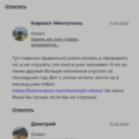
Ответить
Кирилл Мечтатель
14.05.2026
Ответ:
Какие же они твари,
вливаются...
Тут главное правильно уметь искать и проверять
их, а не слушать, что они в уши заливают. Я из-за
таких друзей больше миллиона спустил за
последний год. Вот с этими кстати, почти за 2
месяца уже отбил
https://tehnoobzor.com/samorph-obzor/
. Но явно
было бы лучше, если бы не спускал)
Ответить
Дмитрий
15.05.2026
Ответ: