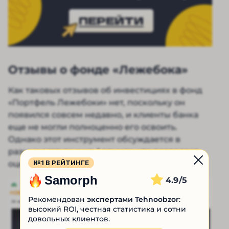
ПЕРЕЙТИ
Отзывы о фонде «Лежебока»
Как таковых отзывов об инвестициях в фонд
«Портфель Лежебоки» нет, поскольку он
появился совсем недавно, и клиенты банка
еще не могли полноценно его освоить.
Однако этот инструмент обсуждается в
разных статьях и на форумах, что позволяет
№1 В РЕЙТИНГЕ
оценить мнение людей в 2026 году.
Samorph
4.9
Рекомендован
экспертами Tehnoobzor
:
высокий ROI, честная статистика и сотни
довольных клиентов.