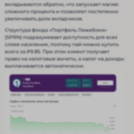
вкладываются обратно, что запускает магию
сложного процента и позволяет постепенно
увеличивать доли вкладчиков.
Структура фонда «Портфель Лежебоки»
(SPRN) подразумевает доступность для всех
слоев населения, поэтому пай можно купить
всего за ₽9.85. При этом клиент получает
право на налоговые вычеты, а налог на доходы
выплачивается автоматически.