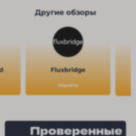
Другие обзоры
rd
Fluxbridge
Перейти
Проверенные