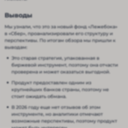
Выводы
Мы узнали, что это за новый фонд «Лежебока»
в «Сбер», проанализировали его структуру и
перспективы. По итогам обзора мы пришли к
выводам:
Это старая стратегия, упакованная в
биржевой инструмент, поэтому она отчасти
проверена и может оказаться выгодной.
Продукт предоставлен одним из
крупнейших банков страны, поэтому не
стоит ожидать обмана.
В 2026 году еще нет отзывов об этом
инструменте, но аналитики отмечают
возможные перспективы, поэтому продукт
может быть интересен.