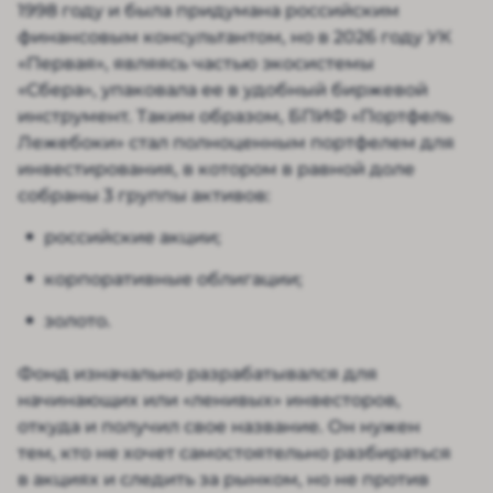
1998 году и была придумана российским
финансовым консультантом, но в 2026 году УК
«Первая», являясь частью экосистемы
«Сбера», упаковала ее в удобный биржевой
инструмент. Таким образом, БПИФ «Портфель
Лежебоки» стал полноценным портфелем для
инвестирования, в котором в равной доле
собраны 3 группы активов:
российские акции;
корпоративные облигации;
золото.
Фонд изначально разрабатывался для
начинающих или «ленивых» инвесторов,
откуда и получил свое название. Он нужен
тем, кто не хочет самостоятельно разбираться
в акциях и следить за рынком, но не против