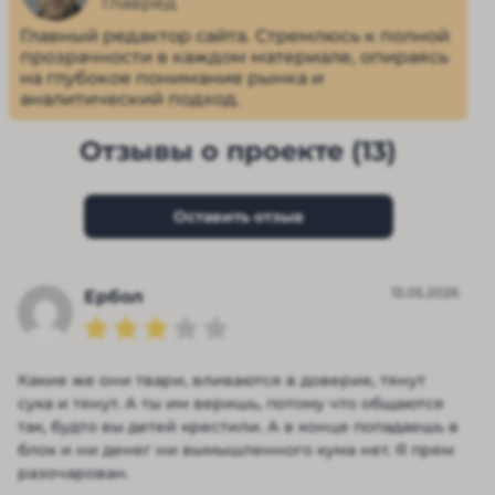
Главред
Главный редактор сайта. Стремлюсь к полной
прозрачности в каждом материале, опираясь
на глубокое понимание рынка и
аналитический подход.
Отзывы о проекте (13)
Оставить отзыв
13.05.2026
Ербол
Какие же они твари, вливаются в доверие, тянут
сука и тянут. А ты им веришь, потому что общаются
так, будто вы детей крестили. А в конце попадаешь в
блок и ни денег ни вымышленного кума нет. Я прям
разочарован.