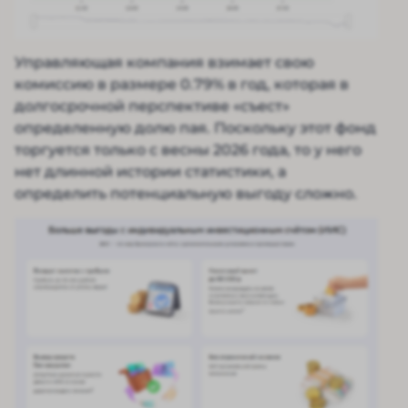
Управляющая компания взимает свою
комиссию в размере 0.79% в год, которая в
долгосрочной перспективе «съест»
определенную долю пая. Поскольку этот фонд
торгуется только с весны 2026 года, то у него
нет длинной истории статистики, а
определить потенциальную выгоду сложно.