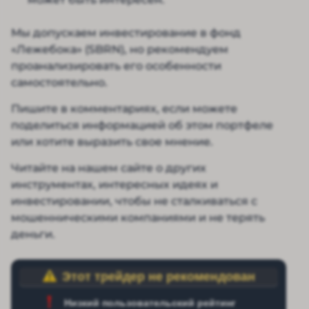
Мы допускаем инвестирование в фонд
«Лежебока» (SBRN), но рекомендуем
проанализировать его особенности
самостоятельно.
Пишите в комментариях, если можете
поделиться информацией об этом портфеле
или хотите выразить свое мнение.
Читайте на нашем сайте о других
инструментах, интересных идеях и
инвестировании, чтобы не сталкиваться с
мошенническими компаниями и не терять
деньги.
Этот трейдер не рекомендован
Низкий пользовательский рейтинг