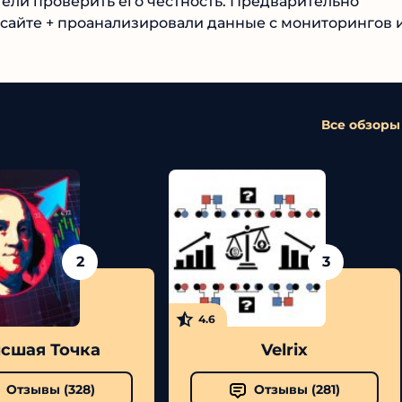
ели проверить его честность. Предварительно
сайте + проанализировали данные с мониторингов 
Все обзоры
2
3
4.6
сшая Точка
Velrix
Отзывы (
328
)
Отзывы (
281
)