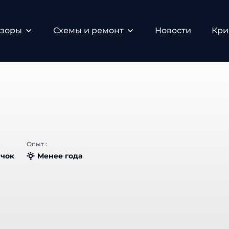
бзоры
Схемы и ремонт
Новости
Кри
:
Опыт :
чок
Менее года