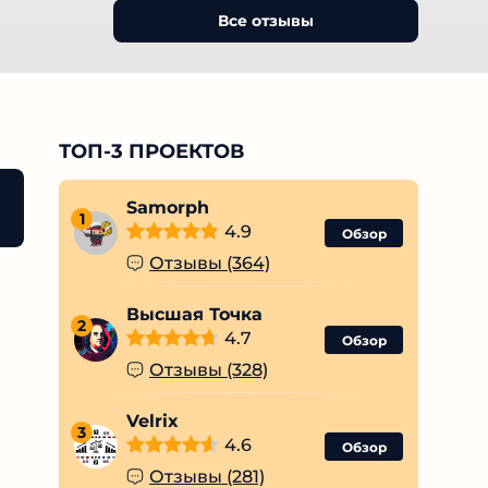
Все отзывы
ТОП-3 ПРОЕКТОВ
обменнике CashBox — какое мнение людей?
Samorph
Итог
1
4.9
Обзор
Отзывы (364)
Высшая Точка
2
4.7
Обзор
Отзывы (328)
Velrix
3
4.6
Обзор
Отзывы (281)