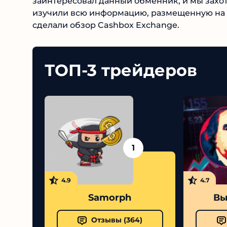
заинтересовал данный обменник, и мы захот
изучили всю информацию, размещенную на 
сделали обзор Cashbox Exchange.
ТОП-3 трейдеров
1
4.9
4.7
Samorph
Вы
Отзывы (
364
)