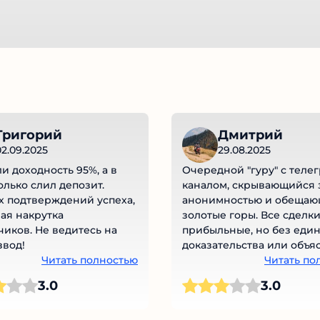
Григорий
Дмитрий
02.09.2025
29.08.2025
и доходность 95%, а в
Очередной "гуру" с телег
олько слил депозит.
каналом, скрывающийся 
х подтверждений успеха,
анонимностью и обеща
ая накрутка
золотые горы. Все сделк
чиков. Не ведитесь на
прибыльные, но без еди
звод!
доказательства или объя
Читать полностью
стратегии. Похоже на ти
Читать по
схему: сначала накрутка
3.0
3.0
подписчиков, потом про
фейковых токенов или