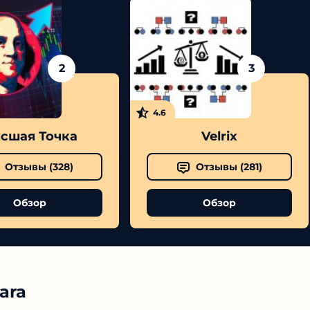
2
3
4.6
сшая Точка
Velrix
Отзывы (
328
)
Отзывы (
281
)
Обзор
Обзор
ara