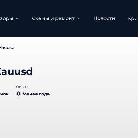
бзоры
Схемы и ремонт
Новости
Кри
Xauusd
Xauusd
:
Опыт :
чок
Менее года