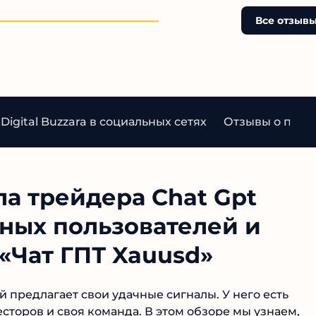
"инсайдерской информац
Отсутствие реальных отз
Все отзыв
прозрачности — явные
признаки развода. Не ве
на красивые обещания б
подкрепления фактами.
Digital Buzzara в социальных сетях
Отзывы о проек
а трейдера Chat Gpt
ьных пользователей и
«Чат ГПТ Xauusd»
й предлагает свои удачные сигналы. У него есть
торов и своя команда. В этом обзоре мы узнаем,