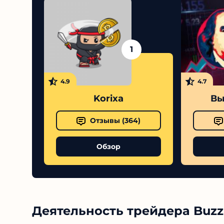
1
4.9
4.7
Korixa
Вы
Отзывы (
364
)
Обзор
Деятельность трейдера Buzz