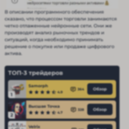
В описании программного обеспечения
сказано, что процессом торговли занимаются
четко отлаженные нейронные сети. Они же
производят анализ рыночных трендов и
ситуаций, когда необходимо принимать
решение о покупке или продаже цифрового
актива.
ТОП-3 трейдеров
Samorph
Обзор
364
4.9
1
Высшая Точка
Обзор
328
4.7
2
Velrix