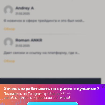
Andrey A
21.02.2025
Я новичок в сфере трейдинга и это был мой...
Обзор
Roman ANKR
21.02.2025
Дает связки и ссылку на платформу, где я...
Обзор
Хочешь зарабатывать на крипте с лучшими?
Подпишись на Telegram трейдера №1 —
инсайды, сигналы и реальная аналитика!
Рейтинг капперов