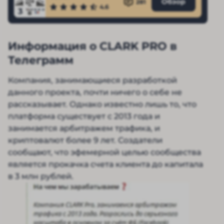
Обзор
281
4.6
3
Информация о CLARK PRO в
Телеграмм
Компания, занимающиеся разработкой
данного проекта, почти ничего о себе не
рассказывает. Однако известно лишь то, что
платформа существует с 2013 года и
занимается арбитражем трафика, и
криптовалют более 9 лет. Создатели
сообщают, что эфемерной целью сообщества
является прокачка счета клиента до капитала
в 3 млн рублей.