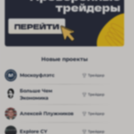
трейдеры
ПЕРЕЙТИ
Новые проекты
Москоуфлэтс
Трейдер
Больше Чем 
Трейдер
Экономика
Алексей Плужников
Трейдер
Explore CY
Трейдер