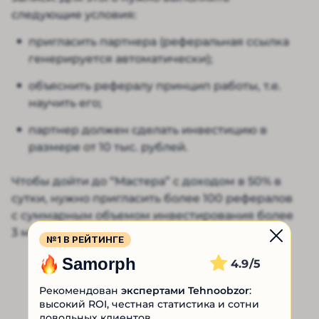
следующие условия:
пригласить партнера (реферальная ссылка
генерируется автоматически);
объяснить рефералу принцип работы, т.е.
научить его;
партнер должен сделать инвестицию в
размере от 10 тыс. рублей.
Чтобы дойти до “Мастера” с доходом в 50% в
сутки, нужно пригласить более 100 рефералов
с суммарным объемом инвестирования более
3 млн рублей.
№1 В РЕЙТИНГЕ
Samorph
4.9
Рекомендован
экспертами Tehnoobzor
:
высокий ROI, честная статистика и сотни
довольных клиентов.