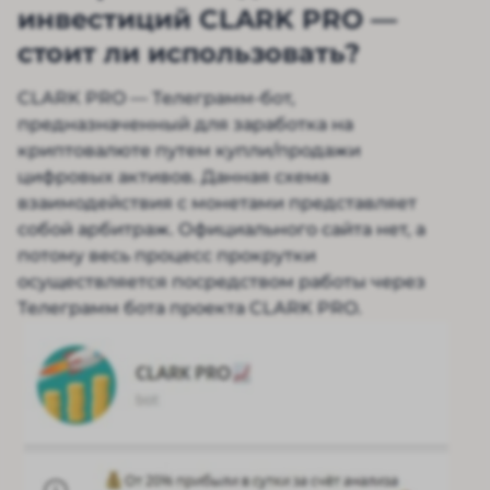
инвестиций CLARK PRO —
стоит ли использовать?
CLARK PRO — Телеграмм-бот,
предназначенный для заработка на
криптовалюте путем купли/продажи
цифровых активов. Данная схема
взаимодействия с монетами представляет
собой арбитраж. Официального сайта нет, а
потому весь процесс прокрутки
осуществляется посредством работы через
Телеграмм бота проекта CLARK PRO.