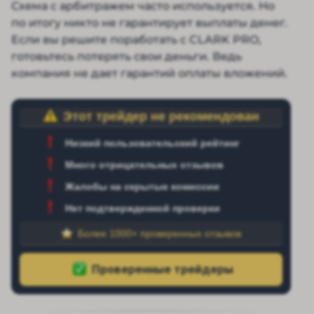
Схема с арбитражем часто используется. Но
по итогу никто не гарантирует выплаты денег.
Если вы решите поработать с CLARK PRO,
готовьтесь потерять свои деньги. Ведь
компания не дает гарантий оплаты вложений.
Этот трейдер не рекомендован
Низкий пользовательский рейтинг
Много отрицательных отзывов
Жалобы на скрытые комиссии
Нет подтвержденной проверки
Более 1000+ проверенных отзывов