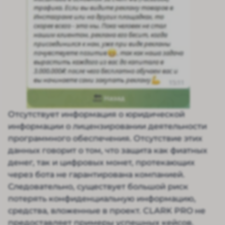
Отсутствует информация о юридической
информации о лицензировании деятельности
программного обеспечения. Отсутствие этих
данных говорит о том, что защита как фиатных
денег, так и цифровых монет, протекающих
через бота не гарантирована компанией.
Следовательно, существует большой риск
потерять конфиденциальную информацию,
средства, вложенные в проект. CLARK PRO не
предоставляет примеры успешных кейсов.