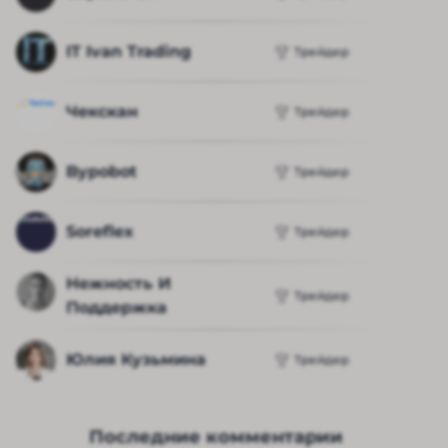
IT Ivan Trading
Трейдер
Чекскан
Трейдер
Bypobot
Трейдер
Soreflex
Трейдер
Нежность И 
Трейдер
Поддержка
Юлия Кузьмина
Трейдер
Последние комментарии