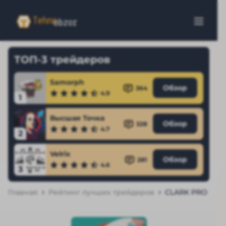
ТОП-3 трейдеров
Samorph
Обзор
364
4.9
1
Высшая Точка
Обзор
328
4.7
2
Velrix
Обзор
281
4.6
3
Главная
Рейтинг лучших трейдеров
CLARK PRO