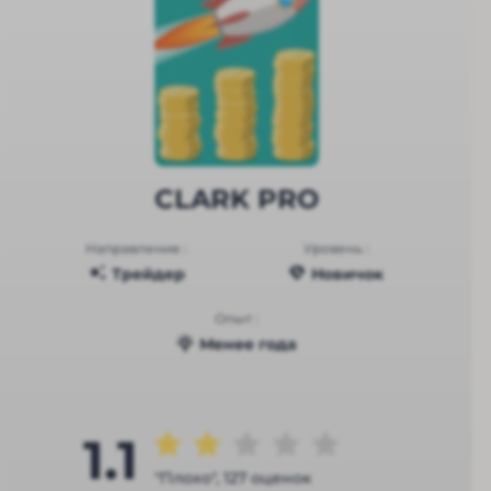
CLARK PRO
Направление :
Уровень :
Трейдер
Новичок
Опыт :
Менее года
1.1
"Плохо", 127 оценок