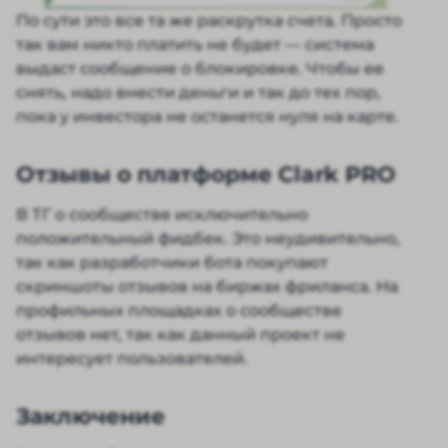
По сути это все та же раскрутка счета. Просто
так вам никто платить не будет — система
выдаст сообщение о блокировке. Чтобы ее
снять, надо внести деньги и так до тех пор,
пока у инвестора не останется нуля на карте.
Отзывы о платформе Clark PRO
В ТГ о сообществе исключительно
положительный фидбек. Это неудивительно,
так как разработчики бота покупают
скриншоты отзывов на биржах фриланса. На
профильных площадках о сообществе
отзывов нет, так как данный проект не
интересует пользователей.
Заключение