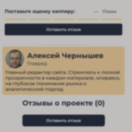
Поставьте оценку капперу:
— 
Плохо
Оставить отзыв
Алексей Чернышев
Главред
Главный редактор сайта. Стремлюсь к полной
прозрачности в каждом материале, опираясь
на глубокое понимание рынка и
аналитический подход.
Отзывы о проекте (0)
Оставить отзыв