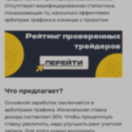
Отсутствует верифицированная статистика,
показывающая то, насколько эффективен
арбитраж трафика в команде с проектом.
Рейтинг проверенных
трейдеров
ПЕРЕЙТИ
Что предлагает?
Основной заработок заключается в
арбитраже трафика. Изначальная ставка
дохода составляет 20%. Чтобы процентную
ставку увеличить, надо улучшить ранг учетной
записи. Для этого нужно выполнить