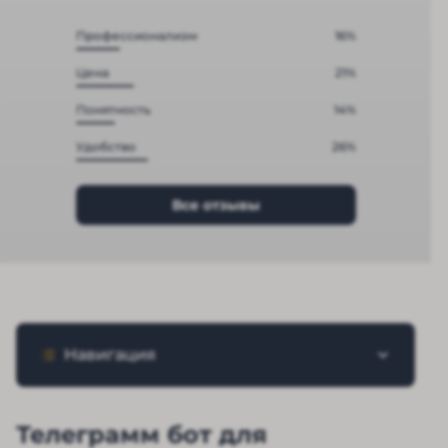
Профессионализм
16%
Цена
21%
Понятность
14%
Удобство
26%
Все отзывы
Навигация
Телеграмм бот для