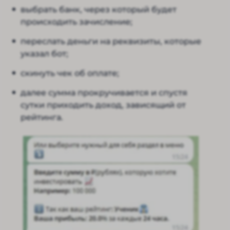
выбрать банк, через который будет
происходить зачисление;
переслать деньги на реквизиты, которые
указал бот;
скинуть чек об оплате;
далее сумма прокручивается и спустя
сутки приходить доход, зависящий от
рейтинга.