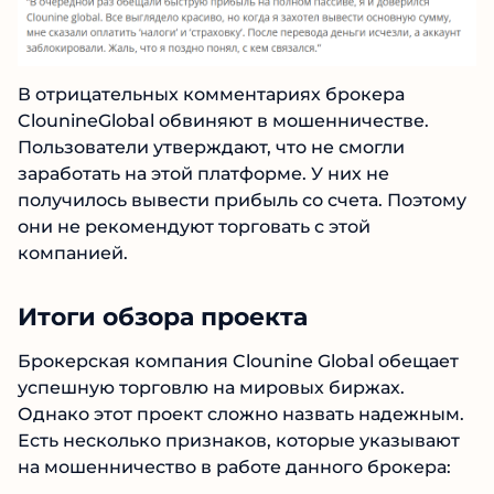
В отрицательных комментариях брокера
ClounineGlobal обвиняют в мошенничестве.
Пользователи утверждают, что не смогли
заработать на этой платформе. У них не
№1 В РЕЙТИНГЕ
получилось вывести прибыль со счета.
Samorph
Поэтому они не рекомендуют торговать с этой
4.9
компанией.
Рекомендован
экспертами Tehnoobzor
:
высокий ROI, честная статистика и сотни
Итоги обзора проекта
довольных клиентов.
Читать обзор
Брокерская компания Clounine Global
обещает успешную торговлю на мировых
биржах. Однако этот проект сложно назвать
надежным. Есть несколько признаков,
которые указывают на мошенничество в
работе данного брокера: