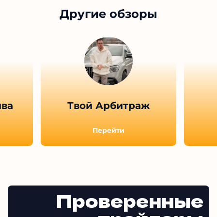
Показать больше отзывов (
10
)
Другие обзоры
ыва
Твой Арбитраж
Перейти