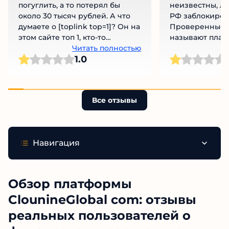
погуглить, а то потерял бы
неизвестны, ли
около 30 тысяч рублей. А что
РФ заблокиров
думаете о [toplink top=1]? Он на
Проверенные 
этом сайте топ 1, кто-то
называют плат
пробовал с ними работать?
Читать полностью
Не ведитесь на
Ч
1.0
Все отзывы
Навигация
Обзор платформы
ClounineGlobal com: отзывы
реальных пользователей о