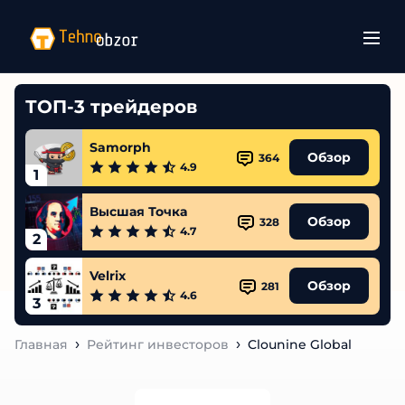
ТОП-3 трейдеров
Samorph
Обзор
364
4.9
1
Высшая Точка
Обзор
328
4.7
2
Velrix
Обзор
281
4.6
3
Главная
Рейтинг инвесторов
Clounine Global