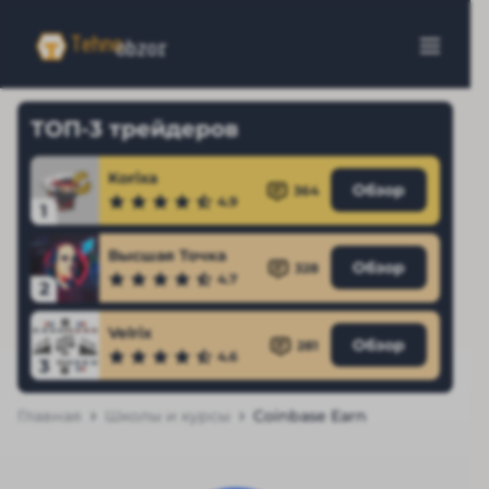
ТОП-3 трейдеров
Korixa
Обзор
364
4.9
1
Высшая Точка
Обзор
328
4.7
2
Velrix
Обзор
281
4.6
3
Главная
Школы и курсы
Coinbase Earn