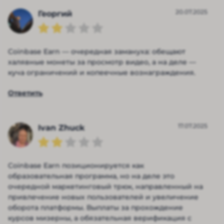
20.07.2025
Георгий
Coinbase Earn — очередная замануха: обещают
халявные монеты за просмотр видео, а на деле —
куча ограничений и копеечные вознаграждения.
Ответить
17.07.2025
Ivan Zhuck
Coinbase Earn позиционируется как
образовательная программа, но на деле это
очередной маркетинговый трюк, направленный на
привлечение новых пользователей и увеличение
оборота платформы. Выплаты за прохождение
курсов мизерны, а обязательная верификация с