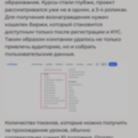
образование. Курсы стали глубже, проект
рассматривался уже не в одном, а 3-4 роликах.
Для получения вознаграждения нужен
кошелек биржи, который становится
доступным только после регистрации и KYC.
Таким образом компании удалось не только
привлечь аудиторию, но и собрать
пользовательские данные.
Количество токенов, которые можно получить
за прохождение уроков, обычно
соответствует сумме 10 долларов. Оплату