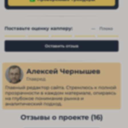
Поставьте оценку капперу:
— 
Плохо
Оставить отзыв
Алексей Чернышев
Главред
Главный редактор сайта. Стремлюсь к полной
прозрачности в каждом материале, опираясь
на глубокое понимание рынка и
аналитический подход.
Отзывы о проекте (16)