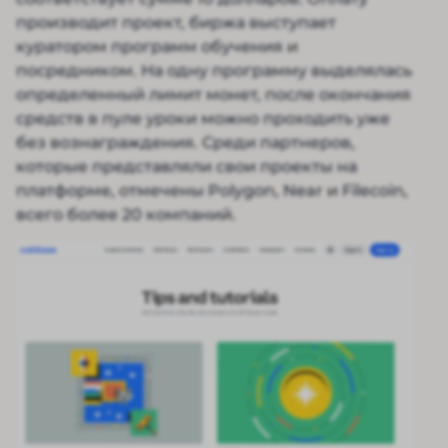
производит проект, биржа выступает
куратором программ обучения и
посредником. На одну программу выделялась
определенный лимит монет, после окончания
средств в пуле уроки можно проходить уже
без вознаграждения. Среди партнеров,
которые представляли свои проекты на
платформе, отмечены Polygon, Near и Filecoin,
всего более 20 компаний.