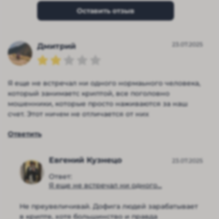
Оставить отзыв
23.07.2025
Дмитрий
Я еще не встречал ни одного нормаьного человека,
который занимаетс криптой, все поголовно
мошенники, которые просто наживаются за наш
счет. Этот ничем не отличается от них
Ответить
Евгений Кузнецо
23.07.2025
Ответ:
Я еще не встречал ни одного...
Не преувеличивай. Дофига людей зарабатывает
в крипте, хотя большинство и правда