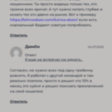
мошенники. Ты просто видишь только тех, кто
громче всех кричат. А тут нужно копать глубже и
искать тех кто давно на рынке. Вот к примеру
https://tehnoobzor.com/korixa-obzor/
если есть
нормальный бюджет советую попробовать.
Ответить
Дим0н
24.07.2025
Ответ:
Я еще не встречал ни одного...
Согласен, не нужно всех под одну гребенку
ровнять. Я работал с другой командой и там
реально платили, просто я решил что 10% в
месяц это хуйня и решил поискать преключений
на свой кошелек)
Ответить