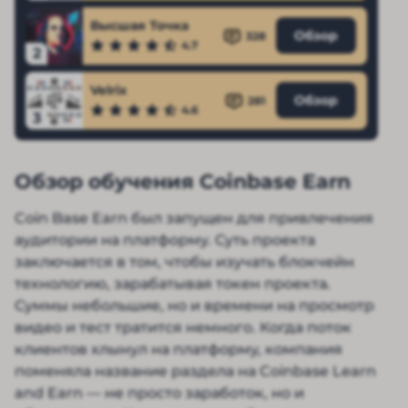
Высшая Точка
Обзор
328
4.7
2
Velrix
Обзор
281
4.6
3
Обзор обучения Coinbase Earn
Coin Base Earn был запущен для привлечения
аудитории на платформу. Суть проекта
заключается в том, чтобы изучать блокчейн
технологию, зарабатывая токен проекта.
Суммы небольшие, но и времени на просмотр
видео и тест тратится немного. Когда поток
клиентов хлынул на платформу, компания
поменяла название раздела на Coinbase Learn
and Earn — не просто заработок, но и