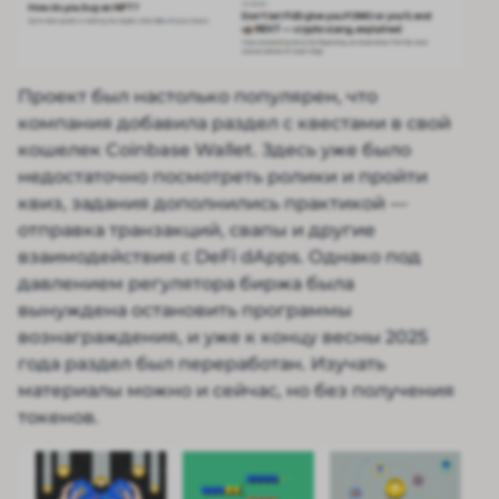
Проект был настолько популярен, что
компания добавила раздел с квестами в свой
кошелек Coinbase Wallet. Здесь уже было
недостаточно посмотреть ролики и пройти
квиз, задания дополнились практикой —
отправка транзакций, свапы и другие
взаимодействия с DeFi dApps. Однако под
давлением регулятора биржа была
вынуждена остановить программы
вознаграждения, и уже к концу весны 2025
года раздел был переработан. Изучать
материалы можно и сейчас, но без получения
токенов.