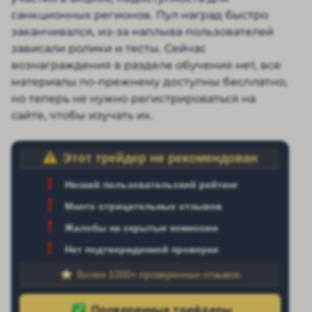
санкционных регионов. Пул наград быстро
заканчивался, из-за наплыва пользователей
зависали ролики и тесты. Сейчас
вознаграждения в разделе обучения нет, все
материалы по-прежнему доступны бесплатно,
но теперь не нужно регистрироваться на
сайте, чтобы изучать их.
Этот трейдер не рекомендован
Низкий пользовательский рейтинг
Много отрицательных отзывов
Жалобы на скрытые комиссии
Нет подтвержденной проверки
Более 1000+ проверенных отзывов