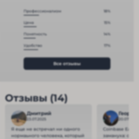
Профессионализм
18%
Цена
15%
Понятность
14%
Удобство
17%
Все отзывы
Отзывы (14)
Дмитрий
Георги
23.07.2025
20.07.2025
Я еще не встречал ни одного
Coinbase Earn
нормаьного человека, который
замануха: обе