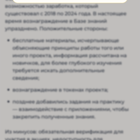
возможностью заработка, который
существовал с 2018 по 2024 года. В настоящее
время вознаграждение в Базе знаний
упразднено. Положительные стороны:
бесплатные материалы, исчерпывающе
объясняющие принципы работы того или
иного проекта, информация рассчитана на
новичков, для более глубокого изучения
требуется искать дополнительные
сведения;
вознаграждение в токенах проекта;
позднее добавились задания на практику
— взаимодействие с приложениями, чтобы
закрепить полученные знания.
Из минусов: обязательная верификация для
участия в акциях, недоступность для