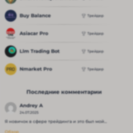
Buy Balance
Трейдер
Asiacar Pro
Трейдер
Llm Trading Bot
Трейдер
Nmarket Pro
Трейдер
Последние комментарии
Andrey A
24.07.2025
Я новичок в сфере трейдинга и это был мой...
Обзор