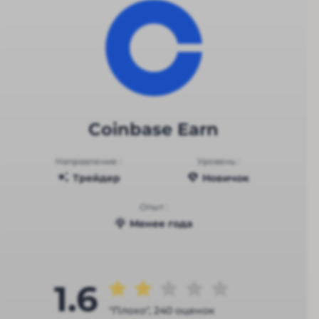
Coinbase Earn
Направление :
Уровень :
Трейдер
Новичок
Опыт :
Менее года
1.6
"Плохо", 240 оценок