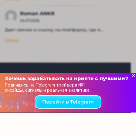
Roman ANKR
24.07.2025
Дает связки и ссылку на платформу, где я...
Обзор
Хочешь зарабатывать на крипте с лучшими?
Подпишись на Telegram трейдера №1 —
инсайды, сигналы и реальная аналитика!
Рейтинг капперов
Перейти в Telegram
Связаться с нами
© 2013-2025 Tehnoobzor – обзоры новой техники и
электроники, новости высоких технологий всего мира, а
также принципиальные схемы. При использовании