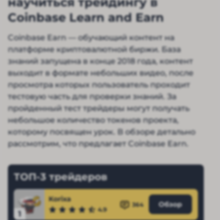
научиться трейдингу в
Coinbase Learn and Earn
Coinbase Earn — обучающий контент на
платформе криптовалютной биржи. База
знаний запущена в конце 2018 года, контент
выходит в формате небольших видео, после
просмотра которых пользователь проходит
тестовую часть для проверки знаний. За
пройденный тест трейдеры могут получать
небольшое количество токенов проекта,
которому посвящен урок. В обзоре детально
рассмотрим, что предлагает Coinbase Earn.
ТОП-3 трейдеров
Korixa
Обзор
364
4.9
1