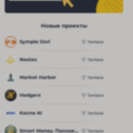
Новые проекты
Symple Osrl
Трейдер
Nestex
Трейдер
Market Harbor
Трейдер
Hedgerx
Трейдер
Каспи AI
Трейдер
Smart Money. Полное...
Трейдер