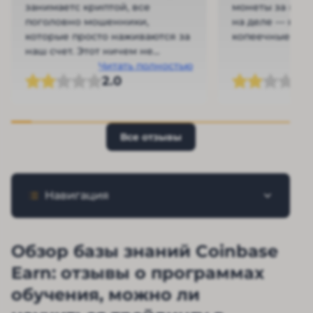
занимаетс криптой, все
монеты за прос
поголовно мошенники,
на деле — куч
которые просто наживаются за
копеечные воз
наш счет. Этот ничем не
отличается от них
Читать полностью
2.0
Все отзывы
Навигация
Обзор базы знаний Coinbase
Earn: отзывы о программах
обучения, можно ли