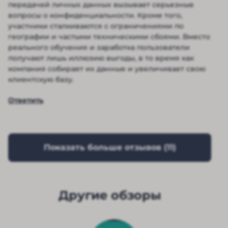
передачей личных данных вызывает серьезные
вопросы о конфиденциальности. Кроме того,
участники сталкиваются с ограничениями по
географии и частыми техническими сбоями. Вместо
реального обучения и заработка пользователи
получают лишь иллюзию выгоды, в то время как
компания собирает их данные и увеличивает свою
клиентскую базу.
Ответить
Показать больше отзывов (
11
)
Другие обзоры