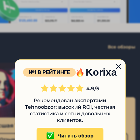
Все обзоры
Korixa
№1 В РЕЙТИНГЕ
4.9
2
3
Рекомендован
экспертами
Tehnoobzor
: высокий ROI, честная
статистика и сотни довольных
4.6
клиентов.
шая Точка
Velrix
Читать обзор
Отзывы (
328
)
Отзывы (
281
)