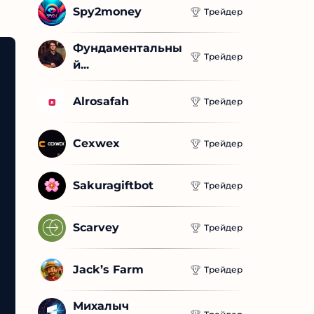
Spy2money
Трейдер
Фундаментальны
Трейдер
й...
Alrosafah
Трейдер
Cexwex
Трейдер
Sakuragiftbot
Трейдер
Scarvey
Трейдер
Jack’s Farm
Трейдер
Михалыч 