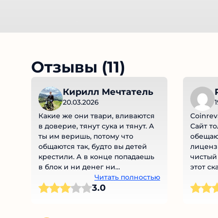
Отзывы (11)
Кирилл Мечтатель
20.03.2026
Какие же они твари, вливаются
Coinrev
в доверие, тянут сука и тянут. А
Сайт то
ты им веришь, потому что
обещаю
общаются так, будто вы детей
лицензи
крестили. А в конце попадаешь
чистый 
в блок и ни денег ни
этот ск
вымышленного кума нет. Я прям
Читать полностью
3.0
разочарован.