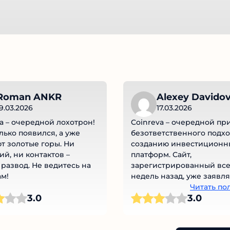
Roman ANKR
Alexey Davido
19.03.2026
17.03.2026
a – очередной лохотрон!
Coinreva – очередной пр
лько появился, а уже
безответственного подхо
т золотые горы. Ни
созданию инвестиционн
й, ни контактов –
платформ. Сайт,
развод. Не ведитесь на
зарегистрированный все
ам!
недель назад, уже заявля
выпуске криптовалютной
Читать по
3.0
3.0
и предлагает заманчивы
условия сотрудничества.
отсутствие информации 