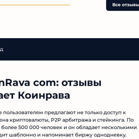
компании, лицензий и
Все отзыв
контактных данных вызы
серьезные сомнения. Бо
того, платформа являетс
клоном множества други
сомнительных сервисов,
которые исчезают через 
месяцев, оставляя инвес
д
ни с чем. Очевидно, что 
создана исключительно 
выманивания денег у
доверчивых пользовател
связываться с ней
nRava com: отзывы
категорически не
рекомендуется.
ает Коинрава
е пользователям предлагают не только доступ к
ена криптовалюты, P2P арбитража и стейкинга. По
 более 500 000 человек и он обладает несколькими
дит шаблонно и напоминает биржу однодневку.