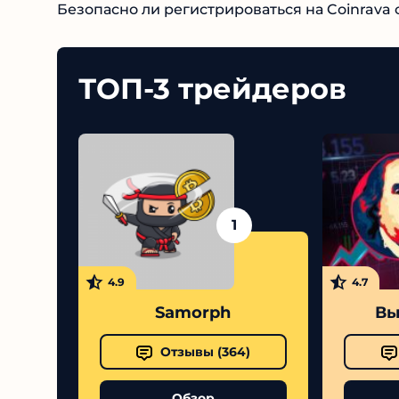
Безопасно ли регистрироваться на Coinrava c
ТОП-3 трейдеров
1
4.9
4.7
Samorph
Вы
Отзывы (
364
)
Обзор