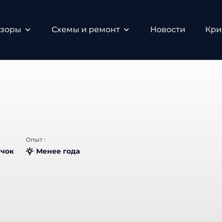
бзоры
Схемы и ремонт
Новости
Кри
:
Опыт :
чок
Менее года