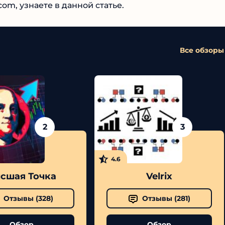
om, узнаете в данной статье.
Все обзоры
2
3
4.6
сшая Точка
Velrix
Отзывы (
328
)
Отзывы (
281
)
Обзор
Обзор