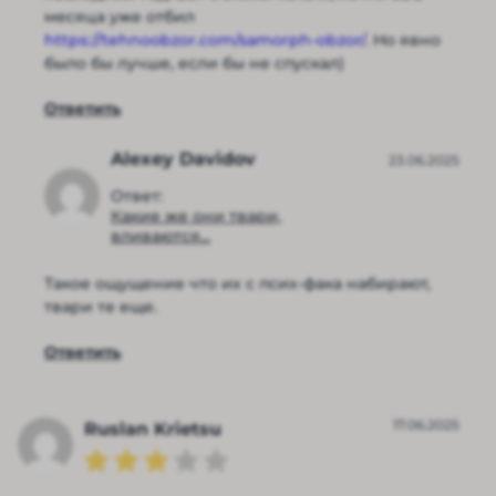
месяца уже отбил
https://tehnoobzor.com/samorph-obzor/
. Но явно
было бы лучше, если бы не спускал)
Ответить
Alexey Davidov
23.06.2025
Ответ:
Какие же они твари,
вливаются...
Такое ощущение что их с псих-фака набирают,
твари те еще.
Ответить
17.06.2025
Ruslan Krietsu