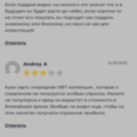
Если подарок вырос на немного это значит что и в
будущем он будет расти до небес, если коротко то
не стоит его покупать он подходит как подарок
знакомому или близкому ,но явно не как для
инвестиций!
Ответить
14.06.2025
Andrey A
Куки хартс очередная НФТ коллекция , которая к
сожалению не пользуется особым спросом. Монета
не популярна и вряд ли вырастет в стоимости в
ближайшее время. Вообще не видел еще. чтобы на
этих монетах получали огромные прибыли.
Ответить