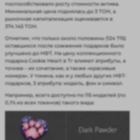
поспособствовало росту стоимости актива.
Минимальная цена поднялась до 3 ТОН, а
рыночная капитализация оценивается в
374 145 ТОН.
Отметим, что только около половины (124 715)
оставшихся после сожжения подарков было
улучшено до НФТ. На цену коллекционного
подарка Cookie Heart в Тг влияют атрибуты, а
точнее – их сочетание, а также «красивые
номера». У токена, как и у любых других НФТ-
подарков, 3 атрибута: модель, фон и символ.
Например, всего доступно по 115 моделей (по
0,1% из всех токенов) такого вида: