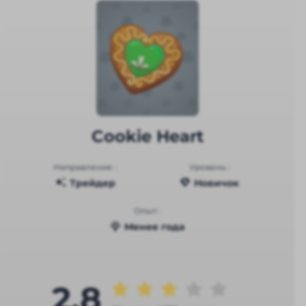
Cookie Heart
Направление :
Уровень :
Трейдер
Новичок
Опыт :
Менее года
2.8