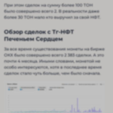
При этом сделок на сумму более 100 ТОН
было совершено всего 2. В реальности даже
более 30 ТОН мало кто выручил за свой НФТ.
Обзор сделок с Тг-НФТ
Печеньем Сердцем
За все время существования монеты на бирже
ОКХ было совершено всего 2 383 сделки. А это
почти 4 месяца. Иными словами, монетой не
особо интересуются, хотя в последнее время
сделок стало чуть больше, чем было сначала.