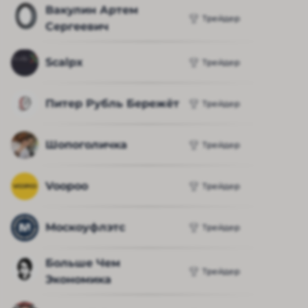
Вакулин Артем 
Трейдер
Сергеевич
Scalpx
Трейдер
Питер Рубль Бережёт
Трейдер
Шопоголичка
Трейдер
Voopoo
Трейдер
Москоуфлэтс
Трейдер
Больше Чем 
Трейдер
Экономика