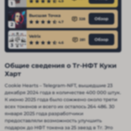
4.9
1
Высшая Точка
Обзор
328
4.7
2
Velrix
Обзор
281
4.6
3
Общие сведения о Тг-НФТ Куки
Харт
Cookie Hearts – Telegram-NFT, вышедшие 23
декабря 2024 года в количестве 400 000 штук.
К июню 2025 года было сожжено около трети
всех токенов и всего их осталось 264 486. 30
января 2025 года разработчики
предоставляли возможность улучшить
подарок до НФТ токена за 25 звезд в Тг. Это