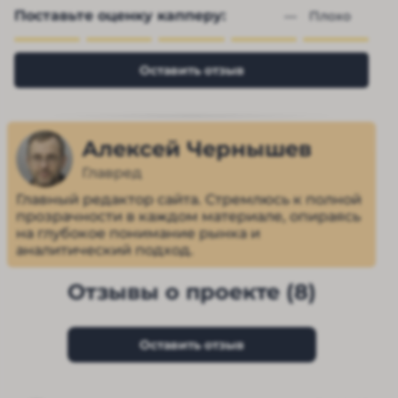
Поставьте оценку капперу:
— 
Плохо
Оставить отзыв
Алексей Чернышев
Главред
Главный редактор сайта. Стремлюсь к полной
прозрачности в каждом материале, опираясь
на глубокое понимание рынка и
аналитический подход.
Отзывы о проекте (8)
Оставить отзыв