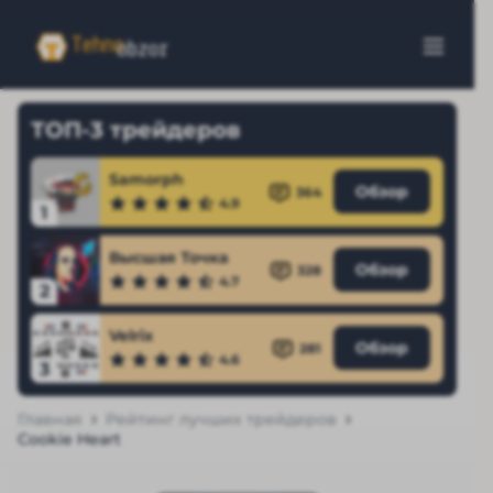
ТОП-3 трейдеров
Samorph
Обзор
364
4.9
1
Высшая Точка
Обзор
328
4.7
2
Velrix
Обзор
281
4.6
3
Главная
Рейтинг лучших трейдеров
Cookie Heart