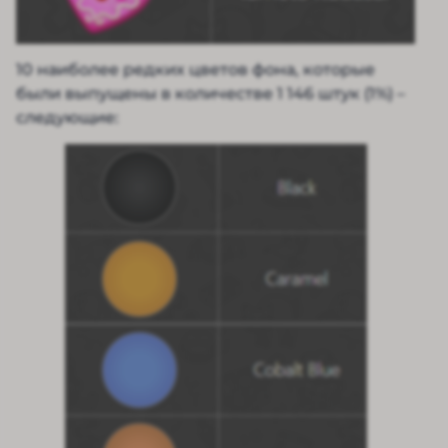
10 наиболее редких цветов фона, которые
были выпущены в количестве 1 146 штук (1%) –
следующие: