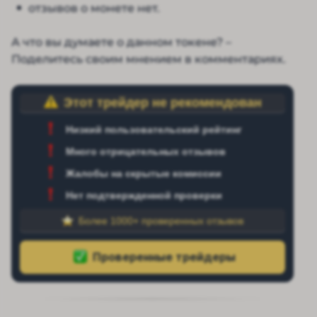
отзывов о монете нет.
А что вы думаете о данном токене? –
Поделитесь своим мнением в комментариях.
Этот трейдер не рекомендован
Низкий пользовательский рейтинг
Много отрицательных отзывов
Жалобы на скрытые комиссии
Нет подтвержденной проверки
Более 1000+ проверенных отзывов