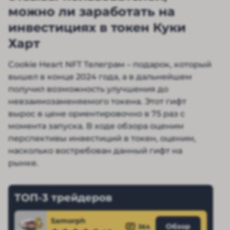
можно ли заработать на
инвестициях в токен Куки
Харт
Cookie Heart NFT Телеграм – подарок, который
вышел в конце 2024 года, а в дальнейшем
получил возможность улучшения до
невзаимозаменяемого токена. Этот гифт
вырос в цене ориентировочно в 75 раз с
момента запуска. В ходе обзора оценим
перспективы инвестиций в токен, оценим,
насколько востребован данный гифт на
рынке.
ТОП-3 трейдеров
Samorph
Обзор
364