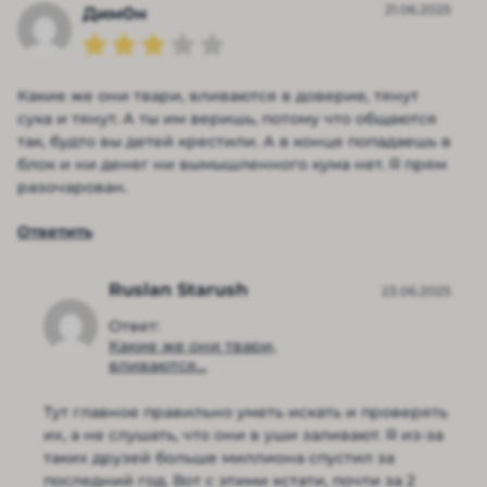
21.06.2025
Дим0н
Какие же они твари, вливаются в доверие, тянут
сука и тянут. А ты им веришь, потому что общаются
так, будто вы детей крестили. А в конце попадаешь в
блок и ни денег ни вымышленного кума нет. Я прям
разочарован.
Ответить
Ruslan Starush
23.06.2025
Ответ:
Какие же они твари,
вливаются...
Тут главное правильно уметь искать и проверять
их, а не слушать, что они в уши заливают. Я из-за
таких друзей больше миллиона спустил за
последний год. Вот с этими кстати, почти за 2