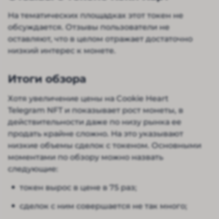
На тематических площадках этот токен не
обсуждается. Отзывы пользователи не
оставляют, что в целом отражает достаточно
низкий интерес к монете.
Итоги обзора
Хотя увеличение цены на Cookie Heart
Telegram NFT и показывает рост монеты, в
действительности даже по низу рынка ее
продать крайне сложно. На это указывают
низкие объемы сделок с токеном. Основными
моментами по обзору можно назвать
следующие:
токен вырос в цене в 75 раз;
сделок с ним совершается не так много;