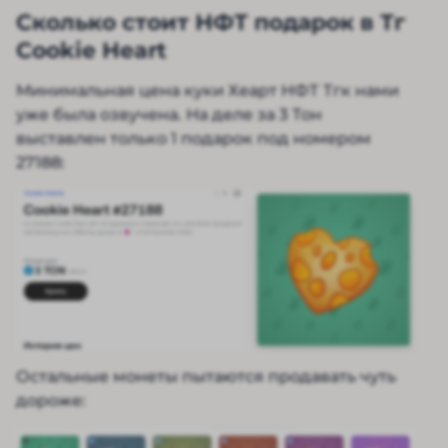
Сколько стоит НФТ подарок в Тг
Cookie Heart
Минимальная цена куки Хеарт НФТ Тгк нами
уже была озвучена. На деле за 3 Тон
выставлен только 1 подарок под номером
27188:
Остальные монеты пытаются продавать чуть
дороже: