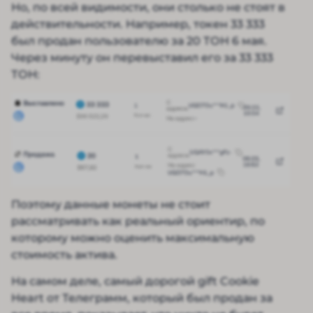
Но, по всей видимости, они столько не стоят в
действительности. Например, токен 33 333
был продан пользователю за 20 ТОН 6 мая.
Через минуту он перевыставил его за 33 333
ТОН:
Поэтому данные монеты не стоит
рассматривать как реальный ориентир, по
которому можно оценить максимальную
стоимость актива.
На самом деле, самый дорогой gift Cookie
Heart от Телеграмм, который был продан за