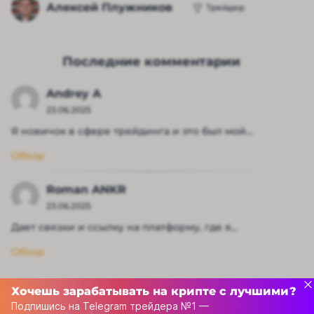
Алексей Плужников
Трейдер
Последние комментарии
Andrey A
23.06.2025
Я новичок в сфере трейдинга и это был мой...
Обзор
Roman ANKR
23.06.2025
Дает связки и ссылку на платформу, где я...
Обзор
Хочешь зарабатывать на крипте с лучшими?
Подпишись на Telegram трейдера №1 —