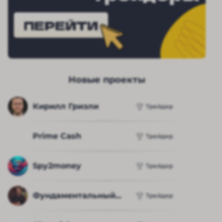
ПЕРЕЙТИ
Новые проекты
Кирилл Гризли
Трейдер
Prime Cash
Трейдер
Spy2money
Трейдер
Фундаментальный...
Трейдер