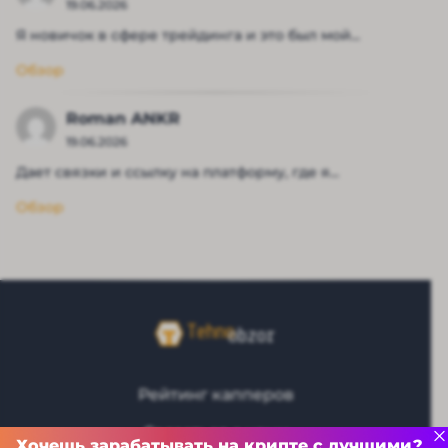
19.06.2026
Я новичок в сфере трейдинга и это был мой...
Обзор
Roman ANKR
19.06.2026
Дает связки и ссылку на платформу, где я...
Обзор
Рейтинг капперов
Связаться с нами
Хочешь зарабатывать на крипте с лучшими?