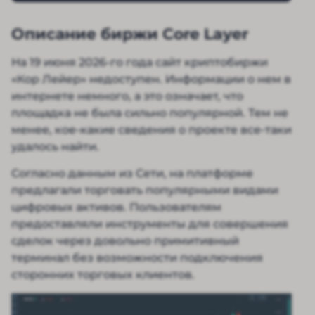
Описание биржи Core Layer
На 19 июня 2026-го года сайт криптобиржи
«Кор Лейер» недоступен. Информации о нем в
интернете немного, а это означает, что
площадка не была сильно популярной. Тем не
менее, кое-какие сведения о проекте все-таки
удалось найти.
Согласно данным из Сети, на платформе
предлагали торговать популярными видами
цифровых активов. Пользователям
предоставляли инструменты для совершения
сделок через довольно примитивный
терминал без возможности подключения
сторонних торговых клиентов.