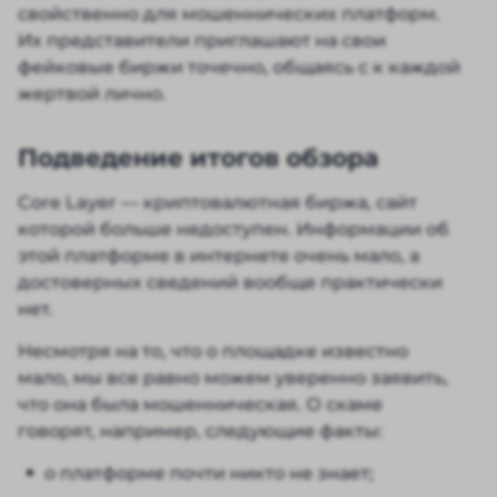
свойственно для мошеннических платформ.
Их представители приглашают на свои
фейковые биржи точечно, общаясь с к каждой
жертвой лично.
Подведение итогов обзора
Core Layer — криптовалютная биржа, сайт
которой больше недоступен. Информации об
этой платформе в интернете очень мало, а
достоверных сведений вообще практически
нет.
Несмотря на то, что о площадке известно
мало, мы все равно можем уверенно заявить,
что она была мошенническая. О скаме
говорят, например, следующие факты:
о платформе почти никто не знает;