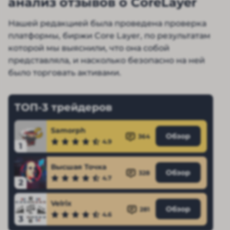
анализ отзывов о CoreLayer
Нашей редакцией была проведена проверка
платформы, биржи Core Layer, по результатам
которой мы выяснили, что она собой
представляла, и насколько безопасно на ней
было торговать активами.
ТОП-3 трейдеров
Samorph
Обзор
364
4.9
1
Высшая Точка
Обзор
328
4.7
2
Velrix
Обзор
281
4.6
3