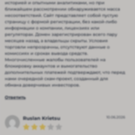
историей и опытными аналитиками, но при
ближайшем рассмотрении обнаруживается масса
несоответствий. Сайт представляет собой пустую
страницу с формой регистрации, без какой-либо
информации о компании, лицензиях или
регуляторах. Домен зарегистрирован всего пару
месяцев назад, а владельцы скрыты. Условия
торговли непрозрачны, отсутствуют данные о
комиссиях и сроках вывода средств.
Многочисленные жалобы пользователей на
блокировку аккаунтов и вымогательство
дополнительных платежей подтверждают, что перед
нами очередной скам-проект, созданный для
обмана доверчивых инвесторов.
Ответить
10.06.2026
Ruslan Krietsu