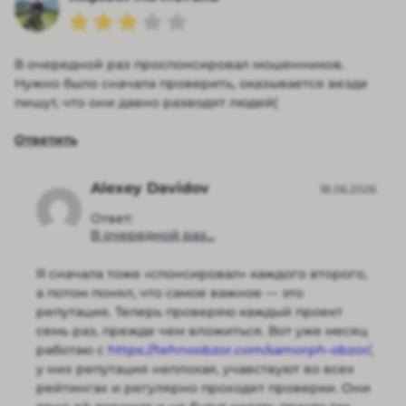
В очередной раз проспонсировал мошенников.
Нужно было сначала проверить, оказывается везде
пишут, что они давно разводят людей(
Ответить
Alexey Davidov
18.06.2026
Ответ:
В очередной раз...
Я сначала тоже «спонсировал» каждого второго,
а потом понял, что самое важное — это
репутация. Теперь проверяю каждый проект
семь раз, прежде чем вложиться. Вот уже месяц
работаю с
https://tehnoobzor.com/samorph-obzor/
,
у них репутация неплохая, учавствуют во всех
рейтингах и регулярно проходят проверки. Они