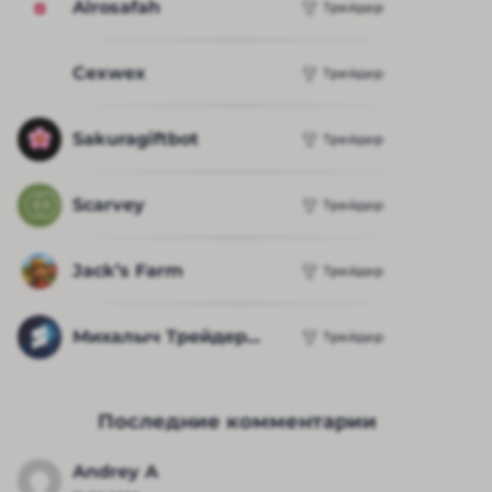
Alrosafah
Трейдер
Cexwex
Трейдер
Sakuragiftbot
Трейдер
Scarvey
Трейдер
Jack’s Farm
Трейдер
Михалыч Трейдер...
Трейдер
Последние комментарии
Andrey A