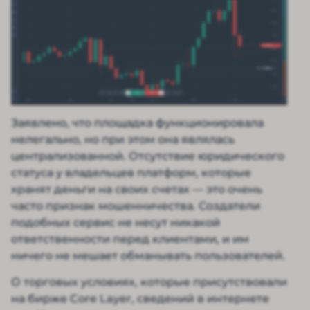
Заявлено, что площадка функционировала
нелегально, но при этом она являлась
централизованной. Отсутствие юридического
статуса у владельцев платформ, которые
хранят деньги на своих счетах — это очень
часто признак мошенничества. Создатели
подобных сервис не несут никакой
ответственности перед клиентами, и им
ничего не мешает обманывать пользователей.
О торговых условиях, которые присутствовали
на бирже Core Layer, сведений в интернете