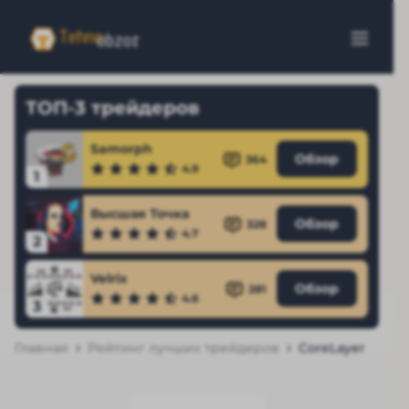
ТОП-3 трейдеров
Samorph
Обзор
364
4.9
1
Высшая Точка
Обзор
328
4.7
2
Velrix
Обзор
281
4.6
3
Главная
Рейтинг лучших трейдеров
CoreLayer