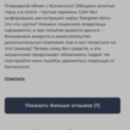
Очередной обман с Korvexcore! Обещали золотые
горы, а в итоге – пустые карманы. Сайт без
информации, регистрация через Telegram-бота –
это что, шутка? Никаких лицензий, владельцы
скрываются, а при попытке вывести деньги –
блокировка аккаунта и вымогательство
дополнительных платежей. Как я мог попасться на
этот развод? Теперь сижу без средств, а эти
мошенники продолжают обманывать людей. Не
повторяйте моих ошибок, держитесь подальше от
Korvexcore!
Ответить
Показать больше отзывов (
7
)