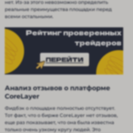
нет. Из-за этого невозможно определить
реальные преимущества площадки перед
всеми остальными.
Рейтинг проверенных
трейдеров
ПЕРЕЙТИ
Анализ отзывов о платформе
CoreLayer
Фидбэк о площадке полностью отсутствует.
Тот факт, что о бирже CoreLayer нет отзывов,
еще раз показывает, что она была известна
только очень узкому кругу людей. Это