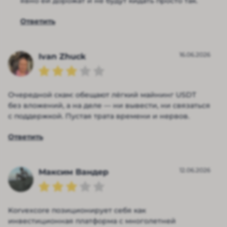
явно ей дорожат и не будут кидать просто так.
Ответить
16.06.2026
Ivan Zhuck
Очередной скам: обещают лёгкий майнинг USDT
без вложений, а на деле — ни вывести, ни связаться
с поддержкой. Пустая трата времени и нервов.
Ответить
12.06.2026
Максим Вандер
Korvexcore позиционирует себя как
инвестиционная платформа с многолетней