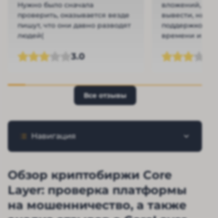
Нужно было сначала
вложений, а на
проверить, оказывается везде
вывести, ни св
пишут, что они давно разводят
поддержкой. Пу
людей(
времени и нер
3.0
Все отзывы
Навигация
Обзор криптобиржи Core
Layer: проверка платформы
на мошенничество, а также