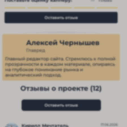
Поставьте оценку капперу:
— 
Плохо
Оставить отзыв
Алексей Чернышев
Главред
Главный редактор сайта. Стремлюсь к полной
прозрачности в каждом материале, опираясь
на глубокое понимание рынка и
аналитический подход.
Отзывы о проекте (12)
Оставить отзыв
17.06.2026
Кирилл Мечтатель