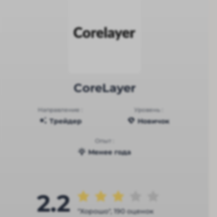
CoreLayer
Направление :
Уровень :
Трейдер
Новичок
Опыт :
Менее года
2.2
"Хорошо", 190 оценок