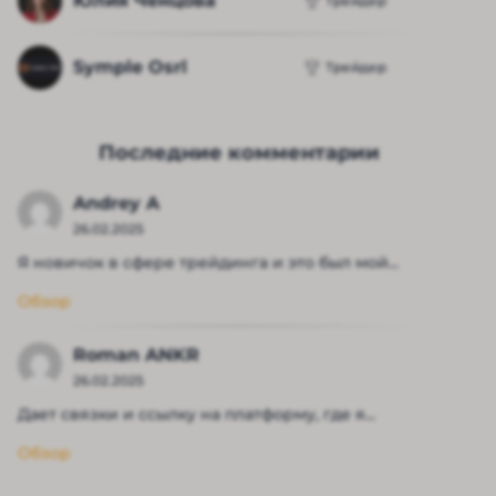
Юлия Ченцова
Трейдер
Symple Osrl
Трейдер
Последние комментарии
Andrey A
26.02.2025
Я новичок в сфере трейдинга и это был мой...
Обзор
Roman ANKR
26.02.2025
Дает связки и ссылку на платформу, где я...
Обзор