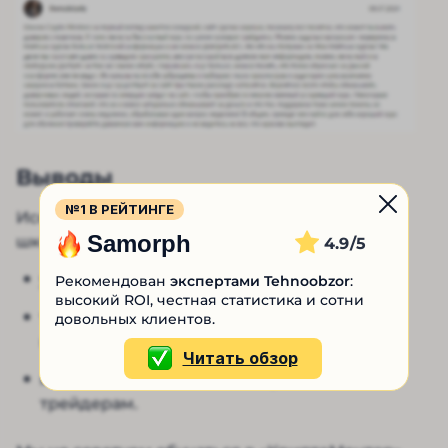
Выводы
№1 В РЕЙТИНГЕ
Исследование «Крипто Менторс» и отзывов о
Samorph
школе показало, что:
4.9
у организации нет сертификатов;
Рекомендован
экспертами Tehnoobzor
:
высокий ROI, честная статистика и сотни
трейдеры пишут про неактуальность
довольных клиентов.
курсов;
Читать обзор
контент в пабликах неинтересен
трейдерам.