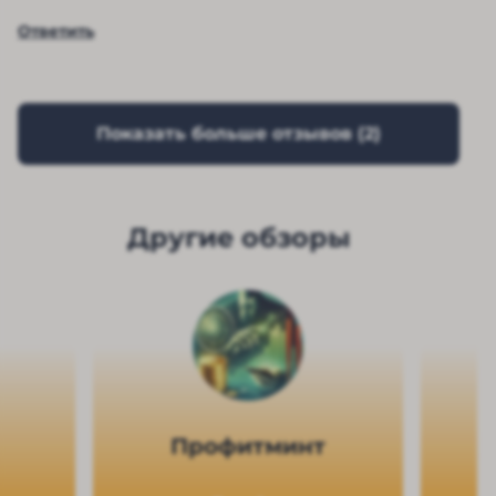
Ответить
Показать больше отзывов (
2
)
Другие обзоры
Профитминт