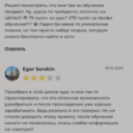
Решил посмотреть, что они там за обучение
продают. Ну, курсы по трейдингу логично, но
ЦЕНЫ!!! 😳 79 тысяч за курс? 279 тысяч за профи
обучение?!? 😂 Ладно бы какие то уникальные
знания, но там просто набор теории, которую
можно бесплатно найти в сети.
Ответить
19.02.2025
Egor Sorokin
Приобрел в этой школе курс и мне так-то
гарантировали, что это отличная возможность
разобраться и после прохождения уже хорошо
зарабатывать. Ведь реально в это поверил. Но ни
стоило доверять этому проекту, после обучения
ничего не поменялось, очень слабая информация,
не советую!!!