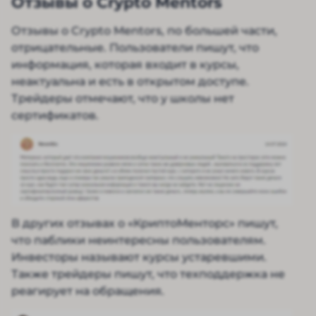
Отзывы о Crypto Mentors
Отзывы о Crypto Mentors, по большей части,
отрицательные. Пользователи пишут, что
информация, которая входит в курсы,
неактуальна и есть в открытом доступе.
Трейдеры отмечают, что у школы нет
сертификатов.
В других отзывах о «КриптоМенторс» пишут,
что паблики неинтересны пользователям.
Инвесторы называют курсы устаревшими.
Также трейдеры пишут, что техподдержка не
реагирует на обращения.