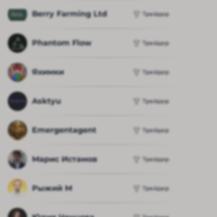
Berry Farming Ltd
Трейдер
Phantom Flow
Трейдер
Яхимки
Трейдер
Asktyu
Трейдер
Emergentagent
Трейдер
Марис Истамов
Трейдер
Рыжий М
Трейдер