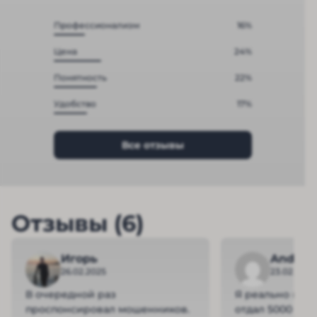
Профессионализм
16%
Цена
24%
Понятность
22%
Удобство
17%
Все отзывы
Отзывы (6)
Игорь
Andrey
26.02.2025
23.02.2025
В очередной раз
Я реально не п
проспонсировал мошенников.
отдал 5000 руб