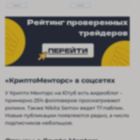
Рейтинг проверенных
трейдеров
ПЕРЕЙТИ
«КриптоМенторс» в соцсетях
У Крипто Менторс на Ютуб есть видеоблог –
примерно 25% фолловеров просматривают
ролики. Также Nikita Semov ведет ТГ-паблик.
Новые публикации появляются редко, а число
подписчиков небольшое.