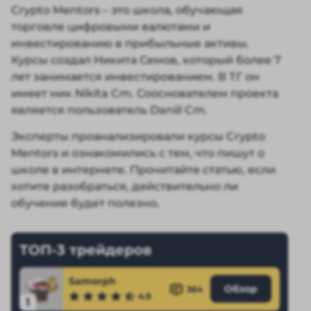
Crypto Mentors – это школа, обучающая
торговле цифровыми валютами и
инвестированию в прибыльные активы.
Курсы создал Никита Семов, который более 7
лет занимается инвестированием. В ТГ он
имеет ник Nikita Cm. Сооснователем проекта
является пользователь Daniil Cm.
Эксперты проанализировали курсы Crypto
Mentors и ознакомились с тем, что пишут о
школе в интернете. Прочитайте статью, если
хотите разобраться, действительно ли
обучение будет полезно.
ТОП-3 трейдеров
Samorph
Обзор
364
4.9
1