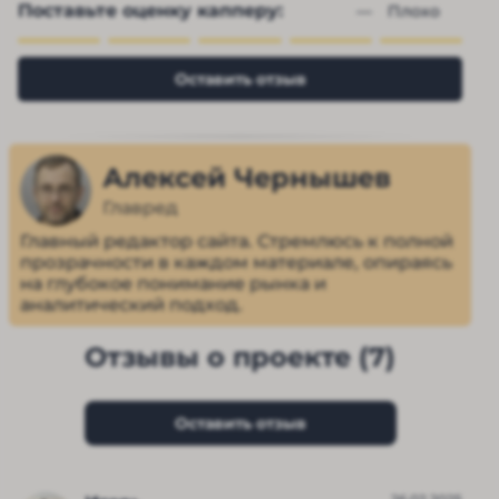
Поставьте оценку капперу:
— 
Плохо
Оставить отзыв
Алексей Чернышев
Главред
Главный редактор сайта. Стремлюсь к полной
прозрачности в каждом материале, опираясь
на глубокое понимание рынка и
аналитический подход.
Отзывы о проекте (7)
Оставить отзыв