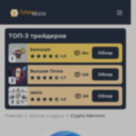
ТОП-3 трейдеров
Samorph
Обзор
364
4.9
1
Высшая Точка
Обзор
328
4.7
2
Velrix
Обзор
281
4.6
3
Главная
Школы и курсы
Crypto Mentors