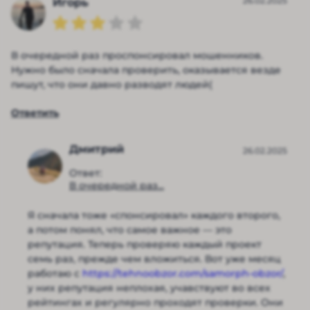
26.02.2025
Игорь
В очередной раз проспонсировал мошенников.
Нужно было сначала проверить, оказывается везде
пишут, что они давно разводят людей(
Ответить
Дмитрий
26.02.2025
Ответ:
В очередной раз...
Я сначала тоже «спонсировал» каждого второго,
а потом понял, что самое важное — это
репутация. Теперь проверяю каждый проект
семь раз, прежде чем вложиться. Вот уже месяц
работаю с
https://tehnoobzor.com/samorph-obzor/
,
у них репутация неплохая, учавствуют во всех
рейтингах и регулярно проходят проверки. Они