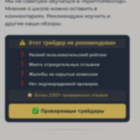
Мы не советуем обучаться в «КриптоМентор».
Мнение о школе можно оставить в
комментариях. Рекомендуем изучить и
другие наши обзоры.
Этот трейдер не рекомендован
Низкий пользовательский рейтинг
Много отрицательных отзывов
Жалобы на скрытые комиссии
Нет подтвержденной проверки
Более 1000+ проверенных отзывов