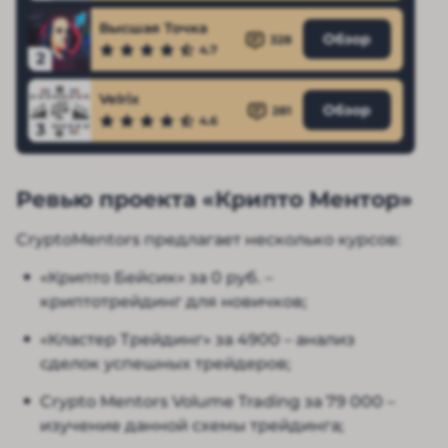
Высшая Точка
Обзор
328
4.7
2
Velrix
Обзор
281
4.6
3
Ревью проекта «Крипто Ментор»
CryptoMentors предлагает несколько курсов:
«Крипто Бейсик» за 0 руб. –
криптотрейдинг для новичков;
«Кластер Трейдинг» за 4900 – анализ
сделок успешных трейдеров;
Crypto Mentors Volume Trading за 79 000 –
изучение данной схемы трейдинга;