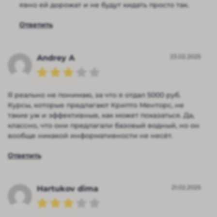
явно ей дорожат и не будут кидать просто так.
Ответить
23.02.2025
Andrey A
Я реально не понимаю, за что я отдал 5000 руб.
Курсы, которые предлагают Крипто Менторс, не
такие уж и эффективные, как может показаться. Да,
классно, что они предлагали базовый водный, но он
вообще никакой информативности не несёт.
Ответить
21.02.2025
Hartukov dima