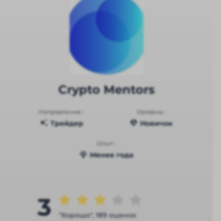
Crypto Mentors
Направление :
Уровень :
Трейдер
Новичок
Опыт :
Менее года
3
"Хорошо", 189 оценок