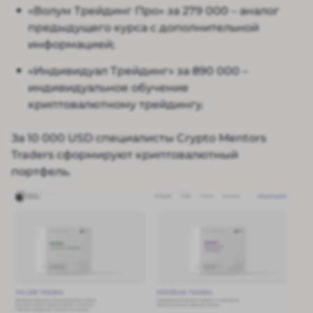
«Волум Трейдинг Про» за 279 000 – аналог
предыдущего курса с дополнительной
информацией;
«Индивидуал Трейдинг» за 890 000 –
индивидуальное обучение
криптовалютному трейдингу.
За 10 000 USD специалисты Crypto Mentors
Traders сформируют криптовалютный
портфель.