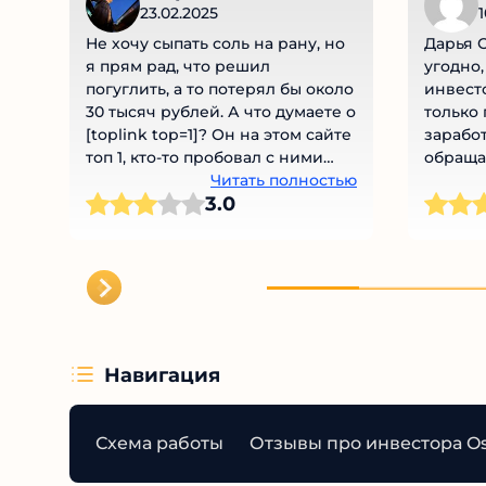
23.02.2025
1
Не хочу сыпать соль на рану, но
Дарья 
я прям рад, что решил
угодно,
погуглить, а то потерял бы около
инвесто
30 тысяч рублей. А что думаете о
только 
[toplink top=1]? Он на этом сайте
заработ
топ 1, кто-то пробовал с ними
обраща
работать?
Читать полностью
3.0
Навигация
Схема работы
Отзывы про инвестора O