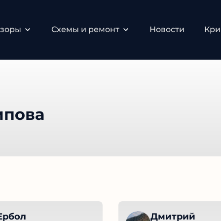
бзоры
Схемы и ремонт
Новости
Кри
ипова
Ербол
Дмитрий