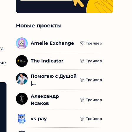
Новые проекты
Amelie Exchange
Трейдер
та
The Indicator
Трейдер
ные
Помогаю с Душой 
Трейдер
|...
Александр 
Трейдер
Исаков
vs pay
Трейдер