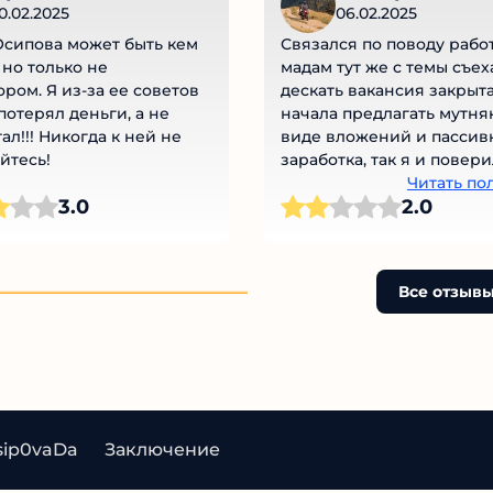
0.02.2025
06.02.2025
Осипова может быть кем
Связался по поводу рабо
 но только не
мадам тут же с темы съех
ром. Я из-за ее советов
дескать вакансия закрыта
потерял деньги, а не
начала предлагать мутня
ал!!! Никогда к ней не
виде вложений и пассив
йтесь!
заработка, так я и повер
пойми кому.
Читать по
3.0
2.0
Все отзыв
sip0vaDa
Заключение