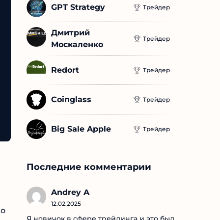
GPT Strategy
Трейдер
Дмитрий 
Трейдер
Москаленко
Redort
Трейдер
Coinglass
Трейдер
Big Sale Apple
Трейдер
Последние комментарии
Andrey A
12.02.2025
но
Я новичок в сфере трейдинга и это был