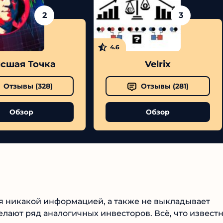
2
3
4.6
сшая Точка
Velrix
Отзывы (
328
)
Отзывы (
281
)
Обзор
Обзор
ля никакой информацией, а также не выкладывает
делают ряд аналогичных инвесторов. Всё, что извест