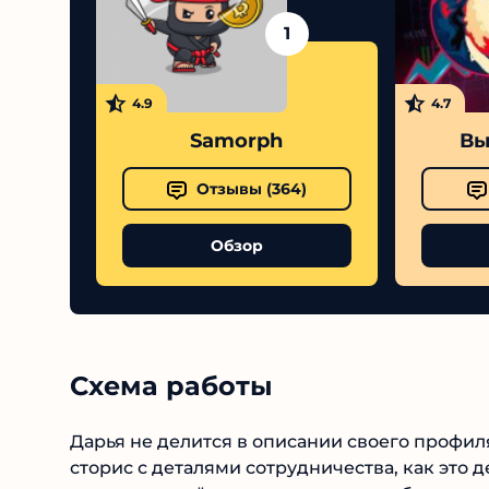
1
4.9
4.7
Samorph
Вы
Отзывы (
364
)
Обзор
Схема работы
Дарья не делится в описании своего профи
сторис с деталями сотрудничества, как это 