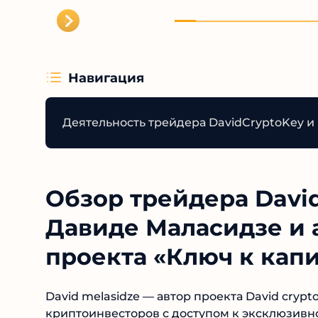
Навигация
Деятельность трейдера DavidCryptoKey и 
Обзор трейдера David
Давиде Маласидзе и 
проекта «Ключ к капи
David melasidze — автор проекта David crypt
криптоинвесторов с доступом к эксклюзивно