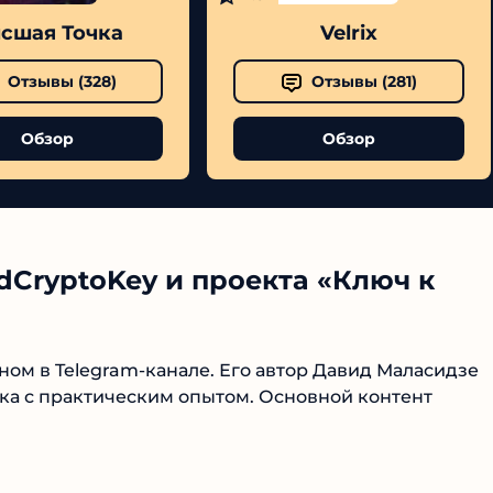
шая Точка
Velrix
Отзывы (
328
)
Отзывы (
281
)
Обзор
Обзор
№1 В РЕЙТИНГЕ
Samorph
dCryptoKey и проекта «Ключ к
4.9
ом в Telegram-канале. Его автор Давид Маласидзе
Рекомендован
экспертами
Tehnoobzor
: высокий ROI, честная
ка с практическим опытом. Основной контент
статистика и сотни довольных
клиентов.