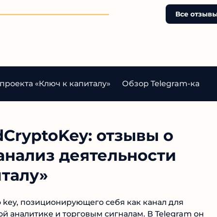
что его цель — не помочь
трейдерам, а набить
Все отзывы
собственный карман за с
доверчивых новичков.
Рекомендую держаться
подальше от подобных
"экспертов".
проекта «Ключ к капиталу»
Обзор Telegram‑канала
CryptoKey: отзывы о
анализ деятельности
талу»
o key, позиционирующего себя как канал для
й аналитике и торговым сигналам. В Telegram он