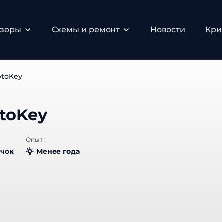
зоры
Схемы и ремонт
Новости
Крип
toKey
toKey
Опыт :
чок
Менее года