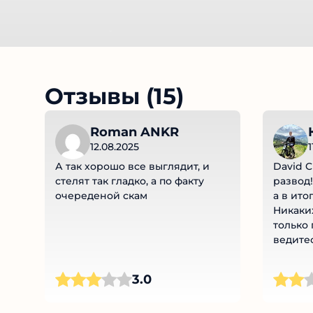
Отзывы (15)
Roman ANKR
12.08.2025
1
А так хорошо все выглядит, и
David C
стелят так гладко, а по факту
развод!
очереденой скам
а в ито
Никаких
только 
ведитес
3.0