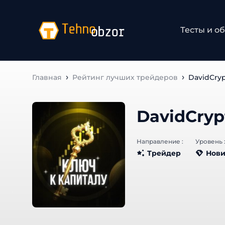
Тесты и об
Главная
Рейтинг лучших трейдеров
DavidCryp
DavidCryp
Направление :
Уровень :
Трейдер
Нови