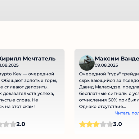
Кирилл Мечтатель
Максим Ванде
1.08.2025
09.08.2025
rypto Key — очередной
Очередной "гуру" трейдин
 Обещают золотые горы,
скрывающийся за псевд
ге сливают депозиты.
Давид Маласидзе, предла
 доказательств успеха,
бесплатные сигналы с ус
пустые слова. Не
отчисления 50% прибыли
ь на этот скам!
Однако отсутствие
верифицированной стати
Читать по
закрытые комментарии и
2.0
3.0
жалобы на слив депозито
говорят сами за себя. По